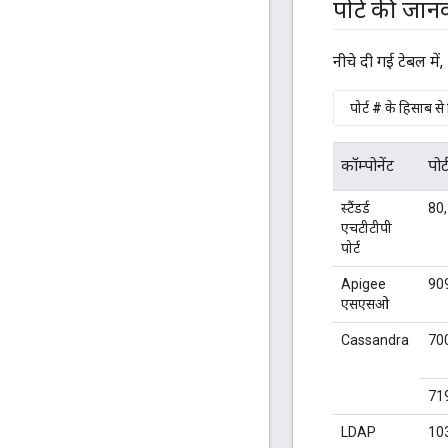
पोर्ट की जान
नीचे दी गई टेबल में,
पोर्ट # के हिसाब से
कॉम्पोनेंट
पोर्
स्टैंडर्ड
80,
एचटीटीपी
पोर्ट
Apigee
90
एसएसओ
Cassandra
70
71
LDAP
10