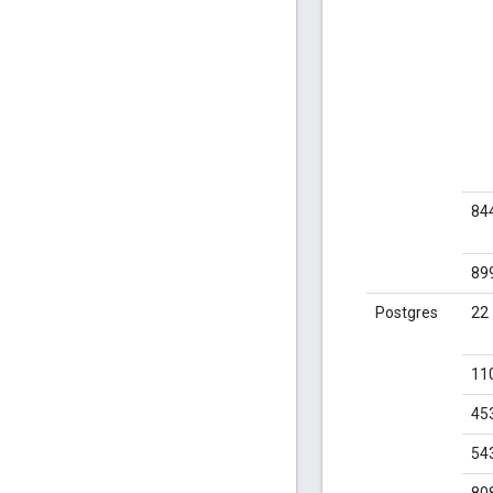
84
89
Postgres
22
11
45
54