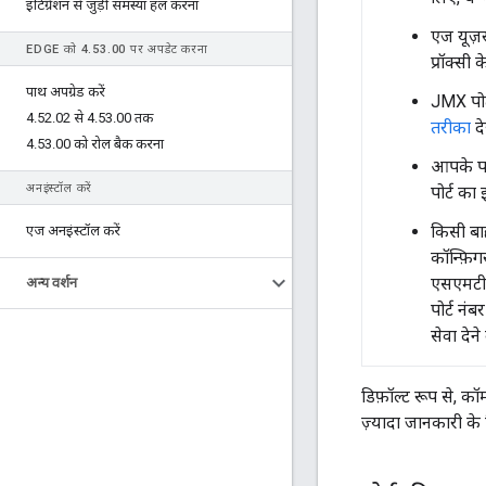
इंटिग्रेशन से जुड़ी समस्या हल करना
एज यूज़र
EDGE को 4
.
53
.
00 पर अपडेट करना
प्रॉक्सी
पाथ अपग्रेड करें
JMX पोर्
4
.
52
.
02 से 4
.
53
.
00 तक
तरीका
दे
4
.
53
.
00 को रोल बैक करना
आपके पा
अनइंस्टॉल करें
पोर्ट का
किसी बाह
एज अनइंस्टॉल करें
कॉन्फ़ि
एसएमटीप
अन्य वर्शन
पोर्ट न
सेवा देने
डिफ़ॉल्ट रूप से, कॉ
ज़्यादा जानकारी के