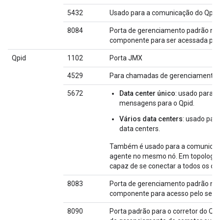
5432
Usado para a comunicação do Qpi
8084
Porta de gerenciamento padrão no s
componente para ser acessada pelo
Qpid
1102
Porta JMX
4529
Para chamadas de gerenciamento e 
5672
Data center único
: usado para e
mensagens para o Qpid.
Vários data centers
: usado par
data centers.
Também é usado para a comunicaçã
agente no mesmo nó. Em topologias 
capaz de se conectar a todos os cor
8083
Porta de gerenciamento padrão no s
componente para acesso pelo servi
8090
Porta padrão para o corretor do Qpi