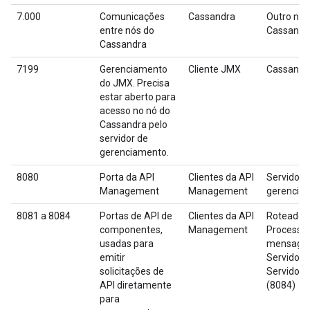
7.000
Comunicações
Cassandra
Outro nó 
entre nós do
Cassandr
Cassandra
7199
Gerenciamento
Cliente JMX
Cassandr
do JMX. Precisa
estar aberto para
acesso no nó do
Cassandra pelo
servidor de
gerenciamento.
8080
Porta da API
Clientes da API
Servidor 
Management
Management
gerencia
8081 a 8084
Portas de API de
Clientes da API
Roteador 
componentes,
Management
Processa
usadas para
mensagen
emitir
Servidor 
solicitações de
Servidor 
API diretamente
(8084)
para