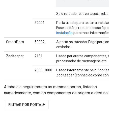
Se o roteador estiver acessível, a s
59001
Porta usada para testar a instalação
Esse utilitário requer acesso à por
instalação
para mais informações s
SmartDocs
59002
A porta no roteador Edge para onde
enviadas.
ZooKeeper
2181
Usado por outros componentes, com
processador de mensagens etc.
2888, 3888
Usado internamente pelo ZooKeepe
ZooKeeper (conhecido como conjun
A tabela a seguir mostra as mesmas portas, listadas
numericamente, com os componentes de origem e destino:
FILTRAR POR PORTA #