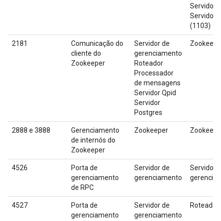
Servidor 
Servidor 
(1103)
2181
Comunicação do
Servidor de
Zookeepe
cliente do
gerenciamento
Zookeeper
Roteador
Processador
de mensagens
Servidor Qpid
Servidor
Postgres
2888 e 3888
Gerenciamento
Zookeeper
Zookeepe
de internós do
Zookeeper
4526
Porta de
Servidor de
Servidor 
gerenciamento
gerenciamento
gerencia
de RPC
4527
Porta de
Servidor de
Roteador
gerenciamento
gerenciamento