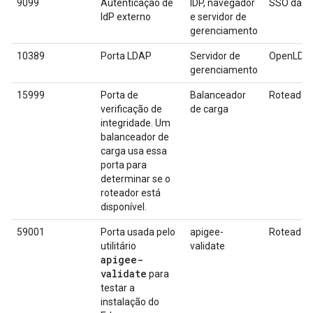
9099
Autenticação de
IDP, navegador
SSO da A
IdP externo
e servidor de
gerenciamento
10389
Porta LDAP
Servidor de
OpenLDA
gerenciamento
15999
Porta de
Balanceador
Roteador
verificação de
de carga
integridade. Um
balanceador de
carga usa essa
porta para
determinar se o
roteador está
disponível.
59001
Porta usada pelo
apigee-
Roteador
utilitário
validate
apigee-
validate
para
testar a
instalação do