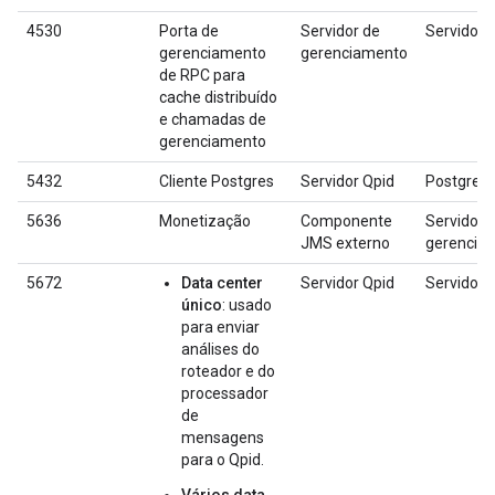
4530
Porta de
Servidor de
Servidor 
gerenciamento
gerenciamento
de RPC para
cache distribuído
e chamadas de
gerenciamento
5432
Cliente Postgres
Servidor Qpid
Postgres
5636
Monetização
Componente
Servidor 
JMS externo
gerencia
5672
Data center
Servidor Qpid
Servidor 
único
: usado
para enviar
análises do
roteador e do
processador
de
mensagens
para o Qpid.