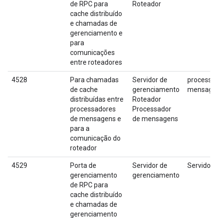
de RPC para
Roteador
cache distribuído
e chamadas de
gerenciamento e
para
comunicações
entre roteadores
4528
Para chamadas
Servidor de
processad
de cache
gerenciamento
mensage
distribuídas entre
Roteador
processadores
Processador
de mensagens e
de mensagens
para a
comunicação do
roteador
4529
Porta de
Servidor de
Servidor 
gerenciamento
gerenciamento
de RPC para
cache distribuído
e chamadas de
gerenciamento