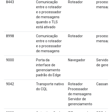
8443
Comunicação
Roteador
processad
entre o roteador
mensage
e o processador
de mensagens
quando o TLS
está ativado
8998
Comunicação
Roteador
processad
entre o roteador
mensage
e o processador
de mensagens
9000
Porta da
Navegador
Servidor 
interface de
de geren
gerenciamento
padrão do Edge
9042
Transporte nativo
Roteador
Cassandr
do CQL
Processador
de mensagens
Servidor de
gerenciamento