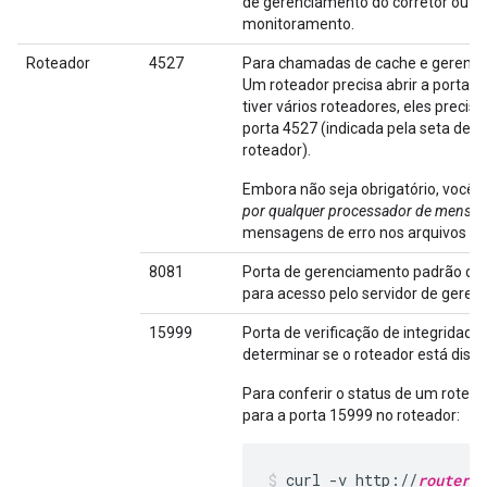
de gerenciamento do corretor ou as
monitoramento.
Roteador
4527
Para chamadas de cache e gerencia
Um roteador precisa abrir a porta 
tiver vários roteadores, eles preci
porta 4527 (indicada pela seta de 
roteador).
Embora não seja obrigatório, você 
por qualquer processador de mensa
mensagens de erro nos arquivos de
8081
Porta de gerenciamento padrão do 
para acesso pelo servidor de geren
15999
Porta de verificação de integridad
determinar se o roteador está dispo
Para conferir o status de um rotead
para a porta 15999 no roteador:
curl -v http://
routerIP