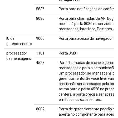
5636
Porta para notificações de confir
8080
Porta para chamadas da API Edge
acesso à porta 8080 no servidor de
mensagens, interface, Postgres, SS
IU de
9000
Porta para acesso do navegador à 
gerenciamento
processador
1101
Porta JMX
de mensagens
4528
Para chamadas de cache e gerencia
mensagens e para a comunicação do
Um processador de mensagens preci
gerenciamento. Se você tiver vári
precisarão ser acessados pela port
acima para a porta 4528 no process
centers, a porta precisa ser acess
em todos os data centers.
8082
Porta de gerenciamento padrão par
aberta no componente para acesso 