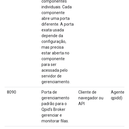
componentes
individuais. Cada
componente
abre uma porta
diferente. A porta
exata usada
depende da
configuração,
mas precisa
estar aberta no
componente
para ser
acessada pelo
servidor de
gerenciamento.
8090
Porta de
Cliente de
Agente Qp
gerenciamento
navegador ou
qpidd)
padrão para o
API
Qpid's Broker
gerenciar e
monitorar filas.