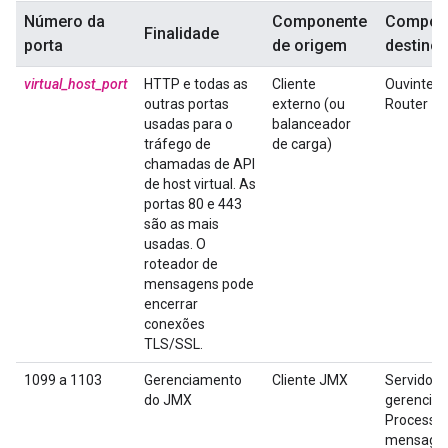
Número da
Componente
Compone
Finalidade
porta
de origem
destino
virtual_host_port
HTTP e todas as
Cliente
Ouvinte 
outras portas
externo (ou
Router
usadas para o
balanceador
tráfego de
de carga)
chamadas de API
de host virtual. As
portas 80 e 443
são as mais
usadas. O
roteador de
mensagens pode
encerrar
conexões
TLS/SSL.
1099 a 1103
Gerenciamento
Cliente JMX
Servidor 
do JMX
gerencia
Processa
mensagen