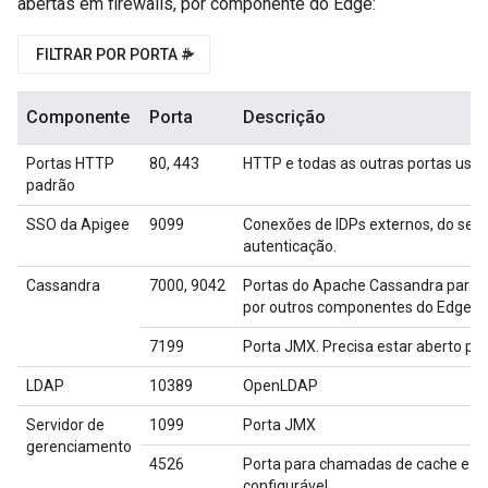
abertas em firewalls, por componente do Edge:
FILTRAR POR PORTA #
Componente
Porta
Descrição
Portas HTTP
80, 443
HTTP e todas as outras portas usada
padrão
SSO da Apigee
9099
Conexões de IDPs externos, do ser
autenticação.
Cassandra
7000, 9042
Portas do Apache Cassandra para 
por outros componentes do Edge.
7199
Porta JMX. Precisa estar aberto pa
LDAP
10389
OpenLDAP
Servidor de
1099
Porta JMX
gerenciamento
4526
Porta para chamadas de cache e ger
configurável.