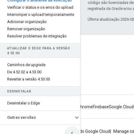
Configurar o ambiente de execução
código são licenciadas d
Verificar o status e os erros do upload
registrada da Oracle e/ou a
Interromper o upload temporariamente
Última atualização 2026-0
Adicionar organização
Remover organização
Resolver problemas de integração
Sobre a Apigee
ATUALIZAR O EDGE PARA A VERSÃO
4
.
53
.
00
We're part of Google
Eventos
Caminhos de upgrade
De 4
.
52
.
02 a 4
.
53
.
00
Parceiros
Reverter a versão 4
.
53
.
00
e-books e webcasts
DESINSTALAR
Desinstalar o Edge
Android
Chrome
Firebase
Google Cloud
Outras versões
Privacidade
Termos do site
Termos do Google Cloud
Manage co