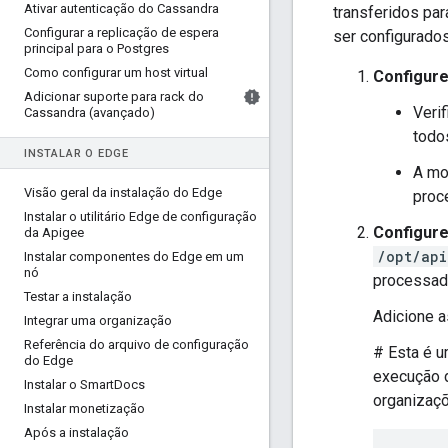
Ativar autenticação do Cassandra
transferidos pa
Configurar a replicação de espera
ser configurados
principal para o Postgres
Como configurar um host virtual
Configure
Adicionar suporte para rack do
Veri
Cassandra (avançado)
todo
INSTALAR O EDGE
A mo
Visão geral da instalação do Edge
proc
Instalar o utilitário Edge de configuração
Configur
da Apigee
/opt/api
Instalar componentes do Edge em um
nó
processad
Testar a instalação
Adicione a
Integrar uma organização
Referência do arquivo de configuração
# Esta é u
do Edge
execução d
Instalar o Smart
Docs
organizaçõ
Instalar monetização
Após a instalação