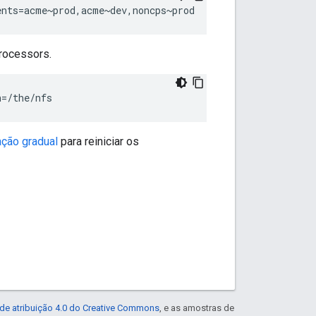
ents=acme~prod,acme~dev,noncps~prod
processors.
h=/the/nfs
ação gradual
para reiniciar os
de atribuição 4.0 do Creative Commons
, e as amostras de