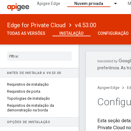
Apigee Edge
Nuvem privada
M
Edge for Private Cloud
v4.53.00
TODAS AS VERSÕES
INSTALAÇÃO
CONFIGURAÇÃO
preferência. As t
ANTES DE INSTALAR A V4
.
53
.
00
Requisitos de instalação
Apigee Edge
Ed
Requisitos de porta
Configu
Topologias de instalação
Requisitos de instalação da
demonstração na borda
Esta seção deta
OPÇÕES DE INSTALAÇÃO
Private Cloud n