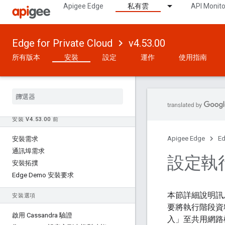
Apigee Edge
私有雲
API Monito
Edge for Private Cloud
v4.53.00
所有版本
安裝
設定
運作
使用指南
安裝 V4
.
53
.
00 前
Apigee Edge
Ed
安裝需求
通訊埠需求
設定執
安裝拓撲
Edge Demo 安裝要求
本節詳細說明訊息處
安裝選項
要將執行階段資料 (
啟用 Cassandra 驗證
入」至共用網路