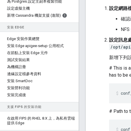
為 Postgres 設定主副本複製功能
設定網路檔案
設定虛擬主機
新增 Cassandra 機架支援 (進階)
確認
安裝 EDGE
NFS
Edge 安裝作業總覽
設定訊息處
安裝 Edge apigee-setup 公用程式
/opt/api
在節點上安裝 Edge 元件
新增下列
測試安裝結果
為機構註冊
# This is 
邊緣設定檔參考資料
has to
安裝 Smart
Doc
安裝營利功能
conf
安裝完成後
支援 FIPS 的安裝功能
# Path to 
在啟用 FIPS 的 RHEL 8
.
X 上，為私有雲端
提供 Edge
conf