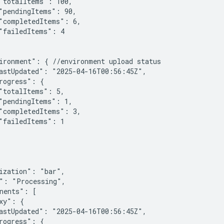
"totalItems": 100,

"pendingItems": 90,

"completedItems": 6,

"failedItems": 4

ironment": { //environment upload status

astUpdated": "2025-04-16T00:56:45Z",

rogress": {

"totalItems": 5,

"pendingItems": 1,

"completedItems": 3,

"failedItems": 1

ization": "bar",

": "Processing",

nents": [

xy": {

astUpdated": "2025-04-16T00:56:45Z",

rogress": {
