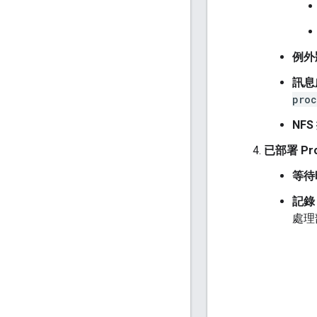
例外
訊息
proc
NFS
已部署 Pr
等待
記錄
處理