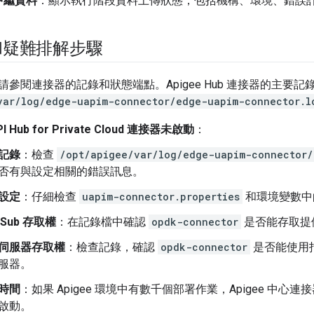
中繼資料
：顯示執行階段資料上傳狀態，包括機構、環境、錯誤
和疑難排解步驟
參閱連接器的記錄和狀態端點。Apigee Hub 連接器的主要記
var/log/edge-uapim-connector/edge-uapim-connector.l
PI Hub for Private Cloud 連接器未啟動
：
記錄
：檢查
/opt/apigee/var/log/edge-uapim-connector/
否有與設定相關的錯誤訊息。
設定
：仔細檢查
uapim-connector.properties
和環境變數中
/Sub 存取權
：在記錄檔中確認
opdk-connector
是否能存取提供的
伺服器存取權
：檢查記錄，確認
opdk-connector
是否能使用指
服器。
時間
：如果 Apigee 環境中有數千個部署作業，Apigee 中心連接
啟動。