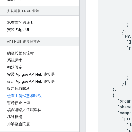
           
           
安裝新版 EDGE 體驗
           
           
私有雲的邊緣 UI
         }

安裝 Edge UI
       },

       "env
         "l
API HUB 連接器整合
         "p
總覽與整合流程
           
           
系統需求
           
初始設定
           
安裝 Apigee API Hub 連接器
         }

設定 Apigee API Hub 連接器
       }]

設定執行階段
   },

   {

檢查上傳狀態和錯誤
     "organ
暫時停止上傳
     "phase
填寫聯絡人任職單位
     "compo
移除機構
       "pro
排解整合問題
         "l
         "p