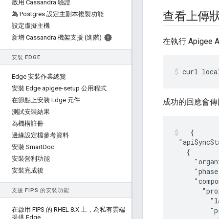
啟用 Cassandra 驗證
查看上傳
為 Postgres 設定主副本複製功能
設定虛擬主機
新增 Cassandra 機架支援 (進階)
在執行 Apigee 
安裝 EDGE
curl loca
Edge 安裝作業總覽
安裝 Edge apigee-setup 公用程式
在節點上安裝 Edge 元件
成功的回應會傳回
測試安裝結果
為機構註冊
  {

邊緣設定檔參考資料
 "apiSyncSt
安裝 Smart
Doc
   {

安裝營利功能
     "organ
安裝完成後
     "phase
     "compo
       "pro
支援 FIPS 的安裝功能
         "l
在啟用 FIPS 的 RHEL 8
.
X 上，為私有雲端
         "p
提供 Edge