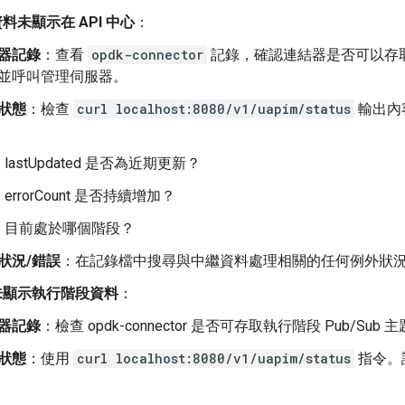
資料未顯示在 API 中心
：
器記錄
：查看
opdk-connector
記錄，確認連結器是否可以存取 AP
並呼叫管理伺服器。
狀態
：檢查
curl localhost:8080/v1/uapim/status
輸出內
lastUpdated 是否為近期更新？
errorCount 是否持續增加？
目前處於哪個階段？
狀況/錯誤
：在記錄檔中搜尋與中繼資料處理相關的任何例外狀
樞未顯示執行階段資料
：
器記錄
：檢查 opdk-connector 是否可存取執行階段 Pub/S
狀態
：使用
curl localhost:8080/v1/uapim/status
指令。