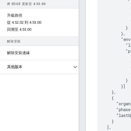
           
將 EDGE 更新至 4
.
53
.
00
           
升級路徑
           
           
從 4
.
52
.
02 到 4
.
53
.
00
         }

回溯至 4
.
53
.
00
       },

       "env
解除安裝
         "l
         "p
解除安裝邊緣
           
           
其他版本
           
           
         }

       }]

   },

   {

     "organ
     "phase
     "lastU
   }

 ],
