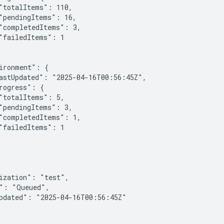
"totalItems": 110,

"pendingItems": 16,

"completedItems": 3,

"failedItems": 1

ironment": {

astUpdated": "2025-04-16T00:56:45Z",

rogress": {

"totalItems": 5,

"pendingItems": 3,

"completedItems": 1,

"failedItems": 1

ization": "test",

": "Queued",

pdated": "2025-04-16T00:56:45Z"
