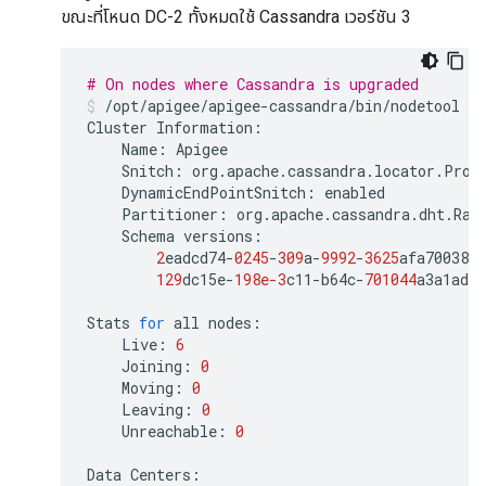
ขณะที่โหนด DC-2 ทั้งหมดใช้ Cassandra เวอร์ชัน 3
# On nodes where Cassandra is upgraded
/
opt
/
apigee
/
apigee
-
cassandra
/
bin
/
nodetool
de
Cluster
Information
:
Name
:
Apigee
Snitch
:
org
.
apache
.
cassandra
.
locator
.
Prop
DynamicEndPointSnitch
:
enabled
Partitioner
:
org
.
apache
.
cassandra
.
dht
.
Ran
Schema
versions
:
2
eadcd74
-
0245
-
309
a
-
9992
-
3625
afa70038
:
129
dc15e
-
198e-3
c11
-
b64c
-
701044
a3a1ad
:
Stats
for
all
nodes
:
Live
:
6
Joining
:
0
Moving
:
0
Leaving
:
0
Unreachable
:
0
Data
Centers
: