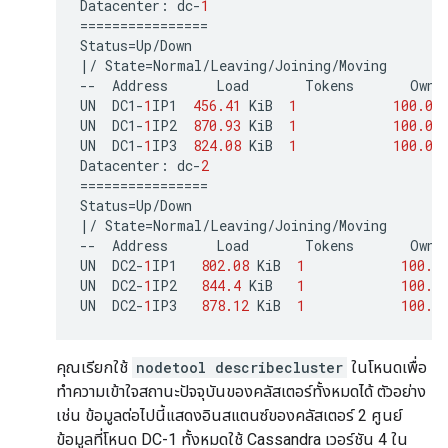
Datacenter
:
dc
-
1
================
Status
=
Up
/
Down
|/
State
=
Normal
/
Leaving
/
Joining
/
Moving
--
Address
Load
Tokens
Owns
UN
DC1
-
1
IP1
456.41
KiB
1
100.0
%
UN
DC1
-
1
IP2
870.93
KiB
1
100.0
%
UN
DC1
-
1
IP3
824.08
KiB
1
100.0
%
Datacenter
:
dc
-
2
================
Status
=
Up
/
Down
|/
State
=
Normal
/
Leaving
/
Joining
/
Moving
--
Address
Load
Tokens
Owns
UN
DC2
-
1
IP1
802.08
KiB
1
100.0
UN
DC2
-
1
IP2
844.4
KiB
1
100.0
UN
DC2
-
1
IP3
878.12
KiB
1
100.0
คุณเรียกใช้
nodetool describecluster
ในโหนดเพื่อ
ทำความเข้าใจสถานะปัจจุบันของคลัสเตอร์ทั้งหมดได้ ตัวอย่าง
เช่น ข้อมูลต่อไปนี้แสดงอินสแตนซ์ของคลัสเตอร์ 2 ศูนย์
ข้อมูลที่โหนด DC-1 ทั้งหมดใช้ Cassandra เวอร์ชัน 4 ใน