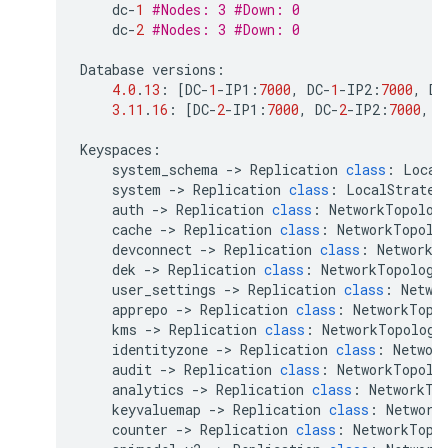
dc
-
1
#Nodes: 3 #Down: 0
dc
-
2
#Nodes: 3 #Down: 0
Database
versions
:
4.0
.
13
:
[
DC
-
1
-
IP1
:
7000
,
DC
-
1
-
IP2
:
7000
,
DC
3.11
.
16
:
[
DC
-
2
-
IP1
:
7000
,
DC
-
2
-
IP2
:
7000
,
D
Keyspaces
:
system_schema
->
Replication
class
:
Local
system
->
Replication
class
:
LocalStrateg
auth
->
Replication
class
:
NetworkTopolog
cache
->
Replication
class
:
NetworkTopolo
devconnect
->
Replication
class
:
NetworkT
dek
->
Replication
class
:
NetworkTopology
user_settings
->
Replication
class
:
Netwo
apprepo
->
Replication
class
:
NetworkTopo
kms
->
Replication
class
:
NetworkTopology
identityzone
->
Replication
class
:
Networ
audit
->
Replication
class
:
NetworkTopolo
analytics
->
Replication
class
:
NetworkTo
keyvaluemap
->
Replication
class
:
Network
counter
->
Replication
class
:
NetworkTopo