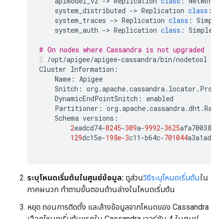
apimodel_v2
->
Replication
class
:
Network
system_distributed
->
Replication
class
:
system_traces
->
Replication
class
:
Simpl
system_auth
->
Replication
class
:
SimpleS
# On nodes where Cassandra is not upgraded
/
opt
/
apigee
/
apigee
-
cassandra
/
bin
/
nodetool
de
Cluster
Information
:
Name
:
Apigee
Snitch
:
org
.
apache
.
cassandra
.
locator
.
Prop
DynamicEndPointSnitch
:
enabled
Partitioner
:
org
.
apache
.
cassandra
.
dht
.
Ran
Schema
versions
:
2
eadcd74
-
0245
-
309
a
-
9992
-
3625
afa70038
:
129
dc15e
-
198e-3
c11
-
b64c
-
701044
a3a1ad
:
ระบุโหนดเริ่มต้นในศูนย์ข้อมูล:
ดูส่วน
วิธีระบุโหนดเริ่มต้น
ใน
ภาคผนวก ทำตามขั้นตอนด้านล่างในโหนดเริ่มต้น
หยุด ถอนการติดตั้ง และล้างข้อมูลจากโหนดของ Cassandra
เลือกโหนดเริ่มต้นแรกใน Cassandra เวอร์ชัน 4 ในศูนย์