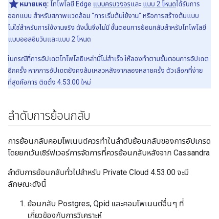
หมายเหตุ:
โทโพโลยี Edge
แบบครบวงจร
และ
แบบ 2 โหนด
ได้รับการ
ออกแบบ สำหรับสภาพแวดล้อม "การเริ่มต้นใช้งาน" หรือการสร้างต้นแบบ
ไม่ใช่สำหรับการใช้งานจริง ดังนั้นจึงไม่มี ขั้นตอนการย้อนกลับสำหรับโทโพโลยี
แบบออลอินวันและแบบ 2 โหนด
ในกรณีที่การอัปเดตโทโพโลยีเหล่านี้ไม่สำเร็จ ให้ลองทำตามขั้นตอนการอัปเดต
อีกครั้ง หากการอัปเดตยังคงล้มเหลวหลังจากลองหลายครั้ง ตัวเลือกที่ง่าย
ที่สุดคือการ ติดตั้ง 4.53.00 ใหม่
ลำดับการย้อนกลับ
การย้อนกลับคอมโพเนนต์ควรทำในลำดับย้อนกลับของการอัปเกรด
โดยยกเว้นเซิร์ฟเวอร์การจัดการที่ควรย้อนกลับหลังจาก Cassandra
ลำดับการย้อนกลับทั่วไปสำหรับ Private Cloud 4.53.00 จะมี
ลักษณะดังนี้
ย้อนกลับ Postgres, Qpid และคอมโพเนนต์อื่นๆ ที่
เกี่ยวข้องกับการวิเคราะห์