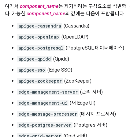
여기서
component_name
는 제거하려는 구성요소를 식별합니
다. 가능한
component_name
의 값에는 다음이 포함됩니다.
apigee-cassandra
(Cassandra)
apigee-openldap
(OpenLDAP)
apigee-postgresql
(PostgreSQL 데이터베이스)
apigee-qpidd
(Qpidd)
apigee-sso
(Edge SSO)
apigee-zookeeper
(ZooKeeper)
edge-management-server
(관리 서버)
edge-management-ui
(새 Edge UI)
edge-message-processor
(메시지 프로세서)
edge-postgres-server
(Postgres 서버)
edge-qpid-server
(Qpid 서버)