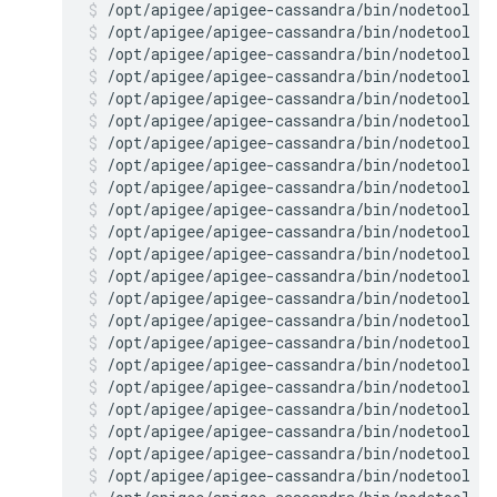
/opt/apigee/apigee-cassandra/bin/nodetool r
/opt/apigee/apigee-cassandra/bin/nodetool r
/opt/apigee/apigee-cassandra/bin/nodetool r
/opt/apigee/apigee-cassandra/bin/nodetool r
/opt/apigee/apigee-cassandra/bin/nodetool r
/opt/apigee/apigee-cassandra/bin/nodetool r
/opt/apigee/apigee-cassandra/bin/nodetool r
/opt/apigee/apigee-cassandra/bin/nodetool r
/opt/apigee/apigee-cassandra/bin/nodetool r
/opt/apigee/apigee-cassandra/bin/nodetool r
/opt/apigee/apigee-cassandra/bin/nodetool r
/opt/apigee/apigee-cassandra/bin/nodetool r
/opt/apigee/apigee-cassandra/bin/nodetool r
/opt/apigee/apigee-cassandra/bin/nodetool r
/opt/apigee/apigee-cassandra/bin/nodetool r
/opt/apigee/apigee-cassandra/bin/nodetool r
/opt/apigee/apigee-cassandra/bin/nodetool r
/opt/apigee/apigee-cassandra/bin/nodetool r
/opt/apigee/apigee-cassandra/bin/nodetool r
/opt/apigee/apigee-cassandra/bin/nodetool r
/opt/apigee/apigee-cassandra/bin/nodetool r
/opt/apigee/apigee-cassandra/bin/nodetool r