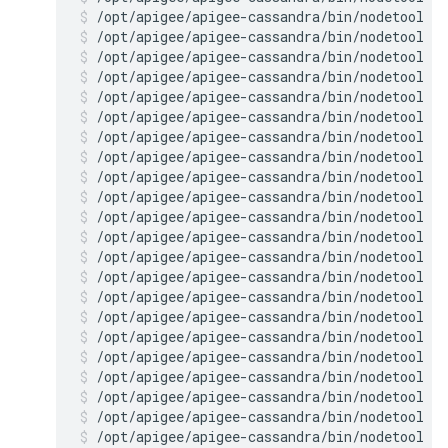
/opt/apigee/apigee-cassandra/bin/nodetool r
/opt/apigee/apigee-cassandra/bin/nodetool r
/opt/apigee/apigee-cassandra/bin/nodetool r
/opt/apigee/apigee-cassandra/bin/nodetool r
/opt/apigee/apigee-cassandra/bin/nodetool r
/opt/apigee/apigee-cassandra/bin/nodetool r
/opt/apigee/apigee-cassandra/bin/nodetool r
/opt/apigee/apigee-cassandra/bin/nodetool r
/opt/apigee/apigee-cassandra/bin/nodetool r
/opt/apigee/apigee-cassandra/bin/nodetool r
/opt/apigee/apigee-cassandra/bin/nodetool re
/opt/apigee/apigee-cassandra/bin/nodetool r
/opt/apigee/apigee-cassandra/bin/nodetool re
/opt/apigee/apigee-cassandra/bin/nodetool re
/opt/apigee/apigee-cassandra/bin/nodetool re
/opt/apigee/apigee-cassandra/bin/nodetool r
/opt/apigee/apigee-cassandra/bin/nodetool re
/opt/apigee/apigee-cassandra/bin/nodetool r
/opt/apigee/apigee-cassandra/bin/nodetool r
/opt/apigee/apigee-cassandra/bin/nodetool r
/opt/apigee/apigee-cassandra/bin/nodetool r
/opt/apigee/apigee-cassandra/bin/nodetool r