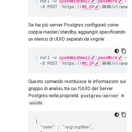
curl -u 
sysAdminEmail
:
passWord
 -H 
  -X POST 'https://
MS_IP
:8080/v1/anal
Se hai più server Postgres configurati come
coppia master/standby, aggiungili specificando
un elenco di UUID separati da virgole:
curl -u 
sysAdminEmail
:
passWord
 -H 
  -X POST 'https://
MS_IP
:8080/v1/anal
Questo comando restituisce le informazioni sul
gruppo di analisi, tra cui l'UUID del Server
Postgres nella proprietà
postgres-server
in
uuids
:
{
"name"
:
"axgroupNew"
,