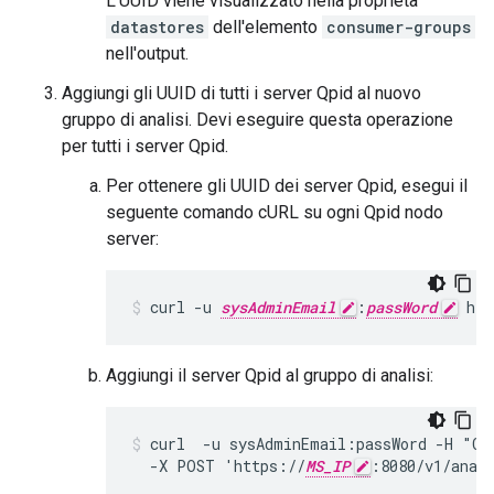
L'UUID viene visualizzato nella proprietà
datastores
dell'elemento
consumer-groups
nell'output.
Aggiungi gli UUID di tutti i server Qpid al nuovo
gruppo di analisi. Devi eseguire questa operazione
per tutti i server Qpid.
Per ottenere gli UUID dei server Qpid, esegui il
seguente comando cURL su ogni Qpid nodo
server:
curl -u 
sysAdminEmail
:
passWord
 htt
Aggiungi il server Qpid al gruppo di analisi:
curl  -u sysAdminEmail:passWord -H "Con
  -X POST 'https://
MS_IP
:8080/v1/anal