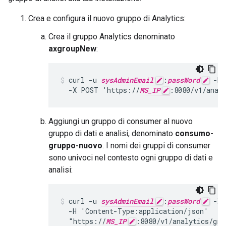
Crea e configura il nuovo gruppo di Analytics:
Crea il gruppo Analytics denominato
axgroupNew
:
curl -u 
sysAdminEmail
:
passWord
 -H 
  -X POST 'https://
MS_IP
:8080/v1/anal
Aggiungi un gruppo di consumer al nuovo
gruppo di dati e analisi, denominato
consumo-
gruppo-nuovo
. I nomi dei gruppi di consumer
sono univoci nel contesto ogni gruppo di dati e
analisi:
curl -u 
sysAdminEmail
:
passWord
 -X 
  -H 'Content-Type:application/json'

  "https://
MS_IP
:8080/v1/analytics/gro