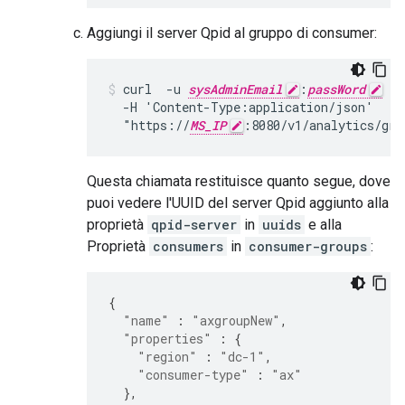
Aggiungi il server Qpid al gruppo di consumer:
curl  -u 
sysAdminEmail
:
passWord
 -X
  -H 'Content-Type:application/json'

  "https://
MS_IP
:8080/v1/analytics/gro
Questa chiamata restituisce quanto segue, dove
puoi vedere l'UUID del server Qpid aggiunto alla
proprietà
qpid-server
in
uuids
e alla
Proprietà
consumers
in
consumer-groups
:
{
"name"
:
"axgroupNew"
,
"properties"
:
{
"region"
:
"dc-1"
,
"consumer-type"
:
"ax"
},