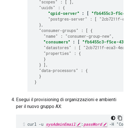
"scopes"
:
[
],
"uuids"
:
{
"qpid-server"
:
[
"fb6455c3-f5ce-
"postgres-server"
:
[
"2cb7211f-ec
},
"consumer-groups"
:
[
{
"name"
:
"consumer-group-new"
,
"consumers"
:
[
"fb6455c3-f5ce-433
"datastores"
:
[
"2cb7211f-eca3-4eaf
"properties"
:
{
}
}
],
"data-processors"
:
{
}
}
Esegui il provisioning di organizzazioni e ambienti
per il nuovo gruppo AX:
curl -u 
sysAdminEmail
:
passWord
 -H "Cont