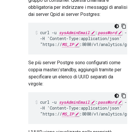
gruppo di consumer. Questa chiamata è
obbligatoria per indirizzare i messaggi di analisi
dai server Qpid ai server Postgres:
curl -u 
sysAdminEmail
:
passWord
 -X 
  -H 'Content-Type:application/json'

  "https://
MS_IP
:8080/v1/analytics/gro
Se più server Postgre sono configurati come
coppia master/standby, aggiungili tramite per
specificare un elenco di UUID separati da
virgole:
curl -u 
sysAdminEmail
:
passWord
 -X 
  -H 'Content-Type:application/json'

  "https://
MS_IP
:8080/v1/analytics/gro