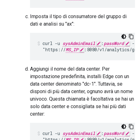
Imposta il tipo di consumatore del gruppo di
dati e analisi su "ax":
curl -u 
sysAdminEmail
:
passWord
 -X 
  "https://
MS_IP
:8080/v1/analytics/gro
Aggiungi il nome del data center. Per
impostazione predefinita, installi Edge con un
data center denominato "dc-1". Tuttavia, se
disponi di più data center, ognuno avrà un nome
univoco. Questa chiamata è facoltativa se hai un
solo data center e consigliata se hai più dati
center:
curl -u 
sysAdminEmail
:
passWord
 -X 
  "https://
MS_IP
:8080/v1/analytics/gro