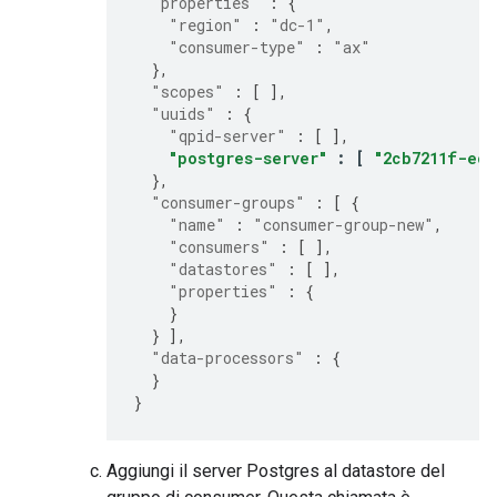
"properties"
:
{
"region"
:
"dc-1"
,
"consumer-type"
:
"ax"
},
"scopes"
:
[
],
"uuids"
:
{
"qpid-server"
:
[
],
"postgres-server"
:
[
"2cb7211f-eca
},
"consumer-groups"
:
[
{
"name"
:
"consumer-group-new"
,
"consumers"
:
[
],
"datastores"
:
[
],
"properties"
:
{
}
}
],
"data-processors"
:
{
}
}
Aggiungi il server Postgres al datastore del