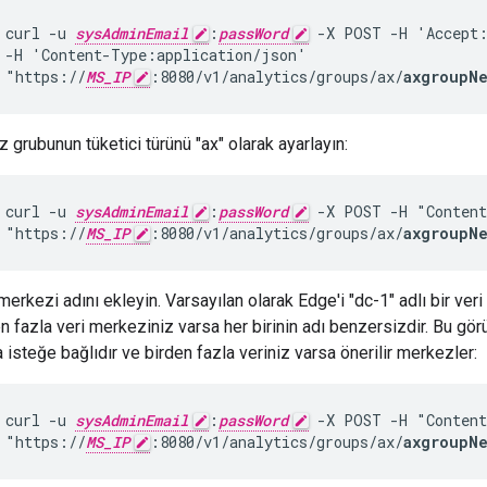
curl -u 
sysAdminEmail
:
passWord
 -X POST -H 'Accept:
 -H 'Content-Type:application/json'

 "https://
MS_IP
:8080/v1/analytics/groups/ax/
axgroupN
z grubunun tüketici türünü "ax" olarak ayarlayın:
curl -u 
sysAdminEmail
:
passWord
 -X POST -H "Content
 "https://
MS_IP
:8080/v1/analytics/groups/ax/
axgroupN
merkezi adını ekleyin. Varsayılan olarak Edge'i "dc-1" adlı bir veri
n fazla veri merkeziniz varsa her birinin adı benzersizdir. Bu gö
 isteğe bağlıdır ve birden fazla veriniz varsa önerilir merkezler:
curl -u 
sysAdminEmail
:
passWord
 -X POST -H "Content
 "https://
MS_IP
:8080/v1/analytics/groups/ax/
axgroupN