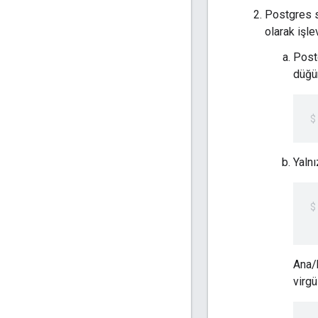
Postgres s
olarak işle
Postg
düğü
Yaln
 
Ana/b
virgü