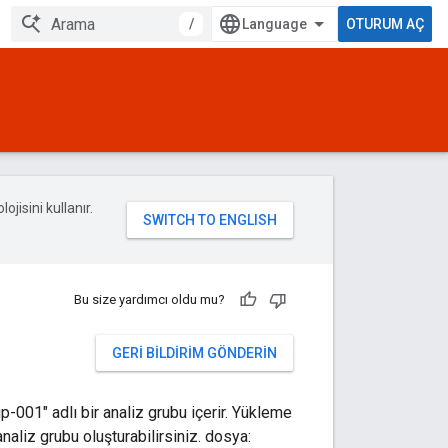
/
OTURUM AÇ
ojisini kullanır.
Bu size yardımcı oldu mu?
GERI BILDIRIM GÖNDERIN
p-001" adlı bir analiz grubu içerir. Yükleme
aliz grubu oluşturabilirsiniz. dosya: