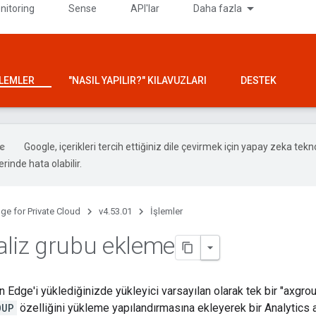
nitoring
Sense
API'lar
Daha fazla
ŞLEMLER
"NASIL YAPILIR?" KILAVUZLARI
DESTEK
Google, içerikleri tercih ettiğiniz dile çevirmek için yapay zeka teknol
rinde hata olabilir.
ge for Private Cloud
v4.53.01
İşlemler
aliz grubu ekleme
n Edge'i yüklediğinizde yükleyici varsayılan olarak tek bir "axgrou
OUP
özelliğini yükleme yapılandırmasına ekleyerek bir Analytics an