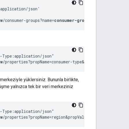
application/json'

ew
/consumer-groups?name=
consumer-group-new
"
-Type:application/json"

ew
/properties?propName=consumer-type&propValue=
ax
"
 merkeziyle yüklersiniz. Bununla birlikte,
rüşme yalnızca tek bir veri merkeziniz
-Type:application/json"

ew
/properties?propName=region&propValue=
dc-1
"