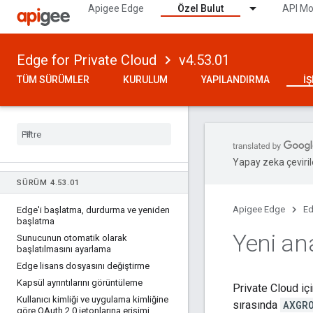
Apigee Edge
Özel Bulut
API Mo
Edge for Private Cloud
v4.53.01
TÜM SÜRÜMLER
KURULUM
YAPILANDIRMA
İ
Yapay zeka çevirile
SÜRÜM 4
.
53
.
01
Apigee Edge
Ed
Edge'i başlatma
,
durdurma ve yeniden
başlatma
Yeni an
Sunucunun otomatik olarak
başlatılmasını ayarlama
Edge lisans dosyasını değiştirme
Kapsül ayrıntılarını görüntüleme
Private Cloud içi
Kullanıcı kimliği ve uygulama kimliğine
sırasında
AXGR
göre OAuth 2
.
0 jetonlarına erişimi