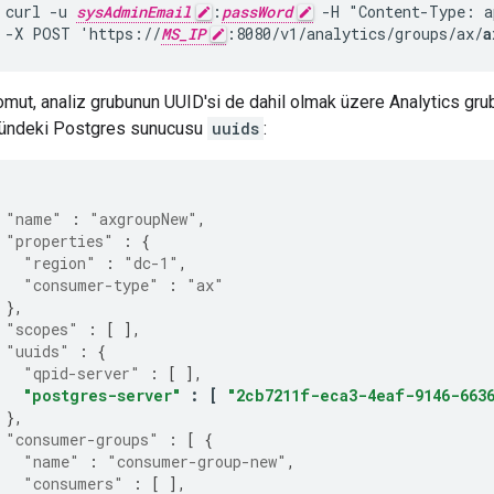
curl -u 
sysAdminEmail
:
passWord
 -H "Content-Type: a
 -X POST 'https://
MS_IP
:8080/v1/analytics/groups/ax/
a
mut, analiz grubunun UUID'si de dahil olmak üzere Analytics grub
ündeki Postgres sunucusu
uuids
:
"name"
:
"axgroupNew"
,
"properties"
:
{
"region"
:
"dc-1"
,
"consumer-type"
:
"ax"
},
"scopes"
:
[
],
"uuids"
:
{
"qpid-server"
:
[
],
"postgres-server"
:
[
"2cb7211f-eca3-4eaf-9146-6636
},
"consumer-groups"
:
[
{
"name"
:
"consumer-group-new"
,
"consumers"
:
[
],