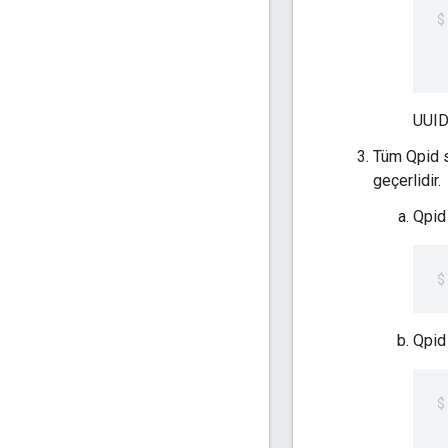
 
 
UUID
Tüm Qpid s
geçerlidir.
Qpid 
Qpid
 