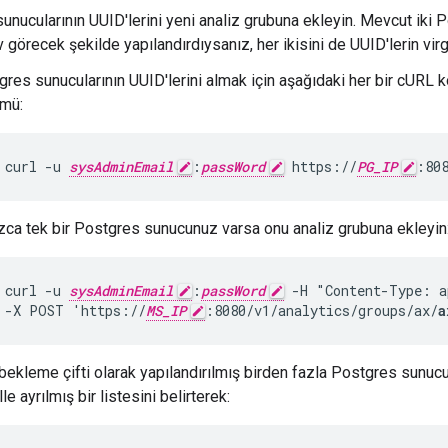
unucularının UUID'lerini yeni analiz grubuna ekleyin. Mevcut iki
v görecek şekilde yapılandırdıysanız, her ikisini de UUID'lerin virgü
res sunucularının UUID'lerini almak için aşağıdaki her bir cURL 
mü:
curl -u 
sysAdminEmail
:
passWord
 https://
PG_IP
:80
ızca tek bir Postgres sunucunuz varsa onu analiz grubuna ekleyin
curl -u 
sysAdminEmail
:
passWord
 -H "Content-Type: a
 -X POST 'https://
MS_IP
:8080/v1/analytics/groups/ax/
a
ekleme çifti olarak yapılandırılmış birden fazla Postgres sunucu
lle ayrılmış bir listesini belirterek: