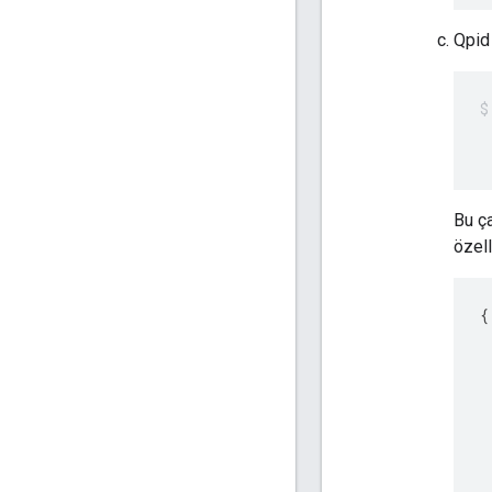
Qpid
 
 
Bu ç
özel
{