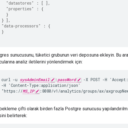
"datastores"
:
[
],
"properties"
:
{
}
}
],
"data-processors"
:
{
}
gres sunucusunu, tüketici grubunun veri deposuna ekleyin. Bu ar
ularına analiz iletilerini yönlendirmek için:
curl -u 
sysAdminEmail
:
passWord
 -X POST -H 'Accept:
 -H 'Content-Type:application/json'

 "https://
MS_IP
:8080/v1/analytics/groups/ax/axgroupNe
ekleme çifti olarak birden fazla Postgre sunucusu yapılandırılmışs
sini belirterek: