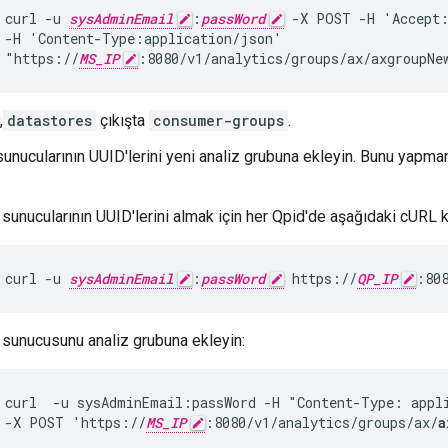
curl -u 
sysAdminEmail
:
passWord
 -X POST -H 'Accept:
 -H 'Content-Type:application/json'

 "https://
MS_IP
:8080/v1/analytics/groups/ax/axgroupNe
,
datastores
çıkışta
consumer-groups
.
unucularının UUID'lerini yeni analiz grubuna ekleyin. Bunu yapman
sunucularının UUID'lerini almak için her Qpid'de aşağıdaki cURL 
curl -u 
sysAdminEmail
:
passWord
 https://
QP_IP
:80
 sunucusunu analiz grubuna ekleyin:
curl  -u sysAdminEmail:passWord -H "Content-Type: appli
 -X POST 'https://
MS_IP
:8080/v1/analytics/groups/ax/
a