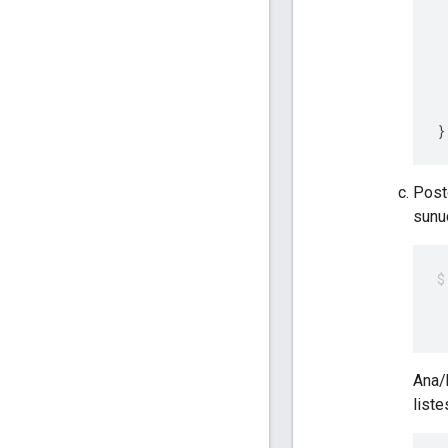
}
Post
sunuc
 
 
Ana/b
liste