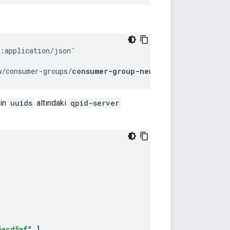
:application/json'

w/consumer-groups/
consumer-group-new
/consumers?uuid=
UU
nin
uuids
altındaki
qpid-server
6acd5af"
],