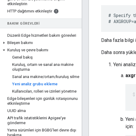
etkinleştirin
HTTP dağıtımını etkinleştir
# Specify t
# AXGROUP=a
BAKIM GÖREVLERI
Düzenli Edge hizmetleri bakım görevleri
Daha fazla bilgi 
Bileşen bakımı
Kuruluş ve çevre bakımı
Daha sonra yükle
Genel bakış
Yeni analiz
Kuruluş
,
ortam ve sanal ana makine
oluşturma
axg
Sanal ana makine
/
ortam
/
kuruluş silme
Yeni analiz grubu ekleme
Kullanıcıları
,
rolleri ve izinleri yönetme
Edge bileşenleri için günlük rotasyonunu
 
etkinleştirme
UUID alma
API trafik istatistiklerini Apigee'ye
Yeni 
gönderme
için:
Yama sürümleri için BGBG'leri devre dışı
bırakma