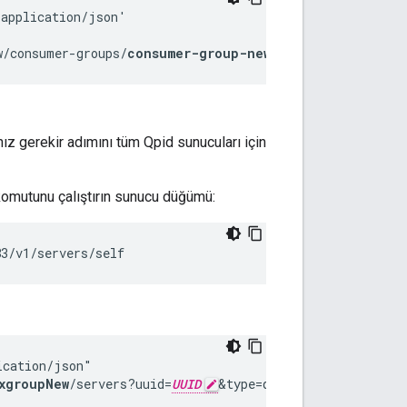
application/json'

w/consumer-groups/
consumer-group-new
/datastores?uuid=
U
ız gerekir adımını tüm Qpid sunucuları için
komutunu çalıştırın sunucu düğümü:
83/v1/servers/self
cation/json"

xgroupNew
/servers?uuid=
UUID
&type=qpid-server'