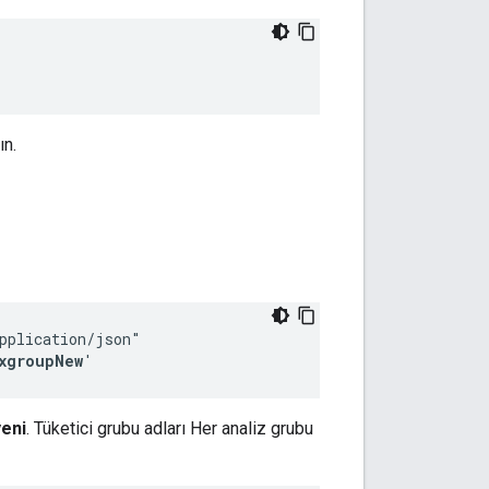
ın.
pplication/json"

xgroupNew
'
yeni
. Tüketici grubu adları Her analiz grubu