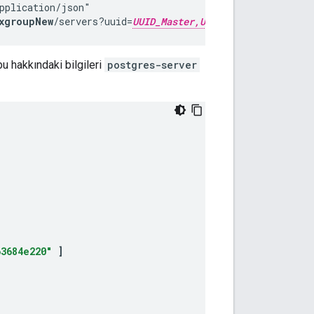
pplication/json"

xgroupNew
/servers?uuid=
UUID_Master,UUID_standby
&type
u hakkındaki bilgileri
postgres-server
3684e220"
]