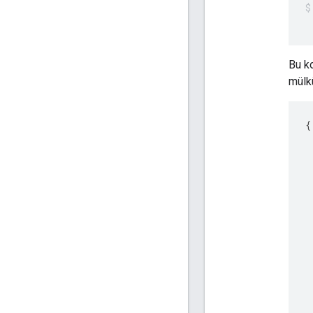
 
Bu ko
mülk
{