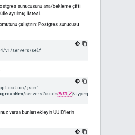
 Postgres sunucusunu ana/bekleme çifti
lle ayrılmış listesi.
komutunu çalıştırın: Postgres sunucusu
84/v1/servers/self
:
pplication/json"

xgroupNew
/servers?uuid=
UUID
&type=postgres-server&for
nuz varsa bunları ekleyin UUID'lerin