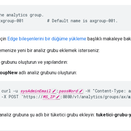
he analytics group.

xgroup-001          # Default name is axgroup-001.
için
Edge bileşenlerini bir düğüme yükleme
başlıklı makaleye bak
menize yeni bir analiz grubu eklemek isterseniz:
 grubunu oluşturun ve yapılandırın:
roupNew
adlı analiz grubunu oluşturun:
curl -u 
sysAdminEmail
:
passWord
 -H "Content-Type: a
 -X POST 'https://
MS_IP
:8080/v1/analytics/groups/ax/
a
analiz grubuna şu adlı bir tüketici grubu ekleyin:
tuketici-grubu-