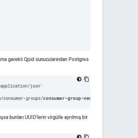
ama gerekli Qpid sunucularından Postgres
application/json'

w/consumer-groups/
consumer-group-new
/datastores?uuid=
U
a bunları UUID'lerin virgülle ayrılmış bir