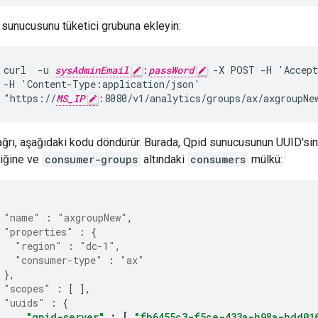
 sunucusunu tüketici grubuna ekleyin:
curl  -u 
sysAdminEmail
:
passWord
 -X POST -H 'Accept
 -H 'Content-Type:application/json'

 "https://
MS_IP
:8080/v1/analytics/groups/ax/axgroupNe
ağrı, aşağıdaki kodu döndürür. Burada, Qpid sunucusunun UUID'si
liğine ve
consumer-groups
altındaki
consumers
mülkü:
"name"
:
"axgroupNew"
,
"properties"
:
{
"region"
:
"dc-1"
,
"consumer-type"
:
"ax"
},
"scopes"
:
[
],
"uuids"
:
{
"qpid-server"
:
[
"fb6455c3-f5ce-433a-b98a-bdd01