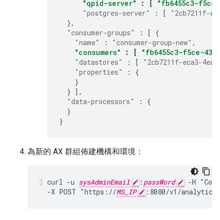
"qpid-server"
:
[
"fb6455c3-f5ce-
"postgres-server"
:
[
"2cb7211f-ec
},
"consumer-groups"
:
[
{
"name"
:
"consumer-group-new"
,
"consumers"
:
[
"fb6455c3-f5ce-433
"datastores"
:
[
"2cb7211f-eca3-4eaf
"properties"
:
{
}
}
],
"data-processors"
:
{
}
}
為新的 AX 群組佈建機構和環境：
curl -u 
sysAdminEmail
:
passWord
 -H "Cont
  -X POST "https://
MS_IP
:8080/v1/analytics