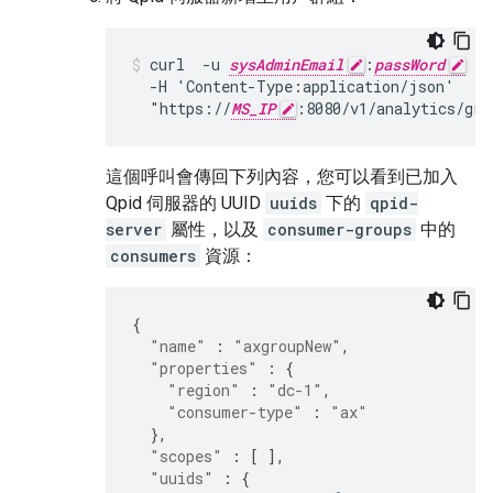
curl  -u 
sysAdminEmail
:
passWord
 -X
  -H 'Content-Type:application/json'

  "https://
MS_IP
:8080/v1/analytics/gro
這個呼叫會傳回下列內容，您可以看到已加入
Qpid 伺服器的 UUID
uuids
下的
qpid-
server
屬性，以及
consumer-groups
中的
consumers
資源：
{
"name"
:
"axgroupNew"
,
"properties"
:
{
"region"
:
"dc-1"
,
"consumer-type"
:
"ax"
},
"scopes"
:
[
],
"uuids"
:
{