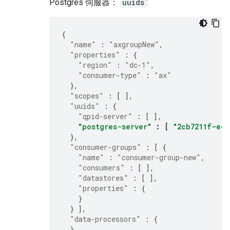
Postgres 伺服器：
uuids
:
{
"name"
:
"axgroupNew"
,
"properties"
:
{
"region"
:
"dc-1"
,
"consumer-type"
:
"ax"
},
"scopes"
:
[
],
"uuids"
:
{
"qpid-server"
:
[
],
"postgres-server"
:
[
"2cb7211f-eca
},
"consumer-groups"
:
[
{
"name"
:
"consumer-group-new"
,
"consumers"
:
[
],
"datastores"
:
[
],
"properties"
:
{
}
}
],
"data-processors"
:
{
}