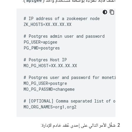
الملف قابلاً للقراءة بواسطة مستخدم واحد (
apigee
).
# IP address of a zookeeper node

ZK_HOSTS=XX.XX.XX.XX

# Postgres admin user and password

PG_USER=apigee

PG_PWD=postgres

# Postgres Host IP

MO_PG_HOST=XX.XX.XX.XX

# Postgres user and password for monetization

MO_PG_USER=postgre

MO_PG_PASSWD=changeme

# [OPTIONAL] Comma separated list of org name
MO_ORG_NAMES=org1,org2
شغِّل الأمر التالي على إحدى عُقد خادم الإدارة: