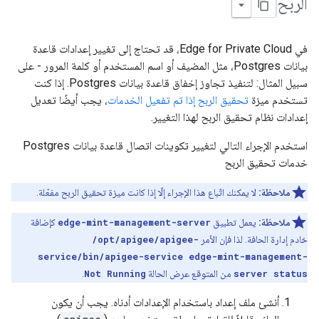
الربح
في Edge for Private Cloud، قد تحتاج إلى تغيير إعدادات قاعدة
بيانات Postgres، مثل المضيف أو اسم المستخدم أو كلمة المرور - على
سبيل المثال: لتنفيذ تجاوز إخفاق قاعدة بيانات Postgres. إذا كنت
تستخدم ميزة
تحقيق الربح إذا تم تفعيل الخدمات
، يجب أيضًا تعديل
إعدادات نظام تحقيق الربح لهذا التغيير.
استخدم الإجراء التالي لتغيير تكوينات اتصال قاعدة بيانات Postgres
خدمات تحقيق الربح
ملاحظة:
لا يمكنك اتّباع هذا الإجراء إلّا إذا كانت ميزة تحقيق الربح مفعّلة.
ملاحظة:
يعمل تطبيق
edge-mint-management-server
كإضافة
خادم إدارة الحافة. لذا فإن الأمر
/opt/apigee/apigee-
service/bin/apigee-service edge-mint-management-
server status
من المتوقع عرض الحالة
Not Running
.
أنشئ ملف إعداد باستخدام الإعدادات أدناه. يجب أن يكون