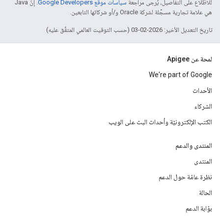
للاطّلاع على التفاصيل، يُرجى مراجعة
سياسات موقع Google Developers‏
. إنّ Java
هي علامة تجارية مسجَّلة لشركة Oracle و/أو شركائها التابعين.
تاريخ التعديل الأخير: 2026-02-03 (حسب التوقيت العالمي المتفَّق عليه)
لمحة عن Apigee
We're part of Google
الأحداث
الشركاء
الكتب الإلكترونيّة وأحداث البث على الويب
المنتدى والدعم
المنتدى
نظرة عامّة حول الدعم
الحالة
بوّابة الدعم