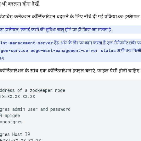
 भी बदलना होगा देखें.
टाबेस कनेक्शन कॉन्फ़िगरेशन बदलने के लिए नीचे दी गई प्रक्रिया का इस्तेमाल क
स का इस्तेमाल, कमाई करने की सुविधा चालू होने पर ही किया जा सकता है.
mint-management-server
ऐड-ऑन के तौर पर काम करता है एज-मैनेजमेंट सर्वर पर
igee-service edge-mint-management-server status
अभी तक किसी भी
िए.
 कॉन्फ़िगरेशन के साथ एक कॉन्फ़िगरेशन फ़ाइल बनाएं. फ़ाइल ऐसी होनी चाहिए
ddress of a zookeeper node

TS=XX.XX.XX.XX

gres admin user and password

R=apigee

=postgres

gres Host IP

HOST=XX.XX.XX.XX
