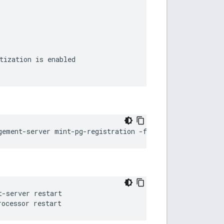
ization is enabled

gement-server mint-pg-registration -f <path-to-config-fi
-server restart

rocessor restart