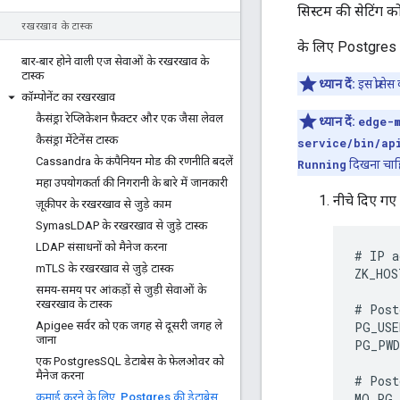
सिस्टम की सेटिंग को
रखरखाव के टास्क
के लिए Postgres डे
बार-बार होने वाली एज सेवाओं के रखरखाव के
टास्क
ध्यान दें:
इस प्रोसे
कॉम्पोनेंट का रखरखाव
कैसंड्रा रेप्लिकेशन फ़ैक्टर और एक जैसा लेवल
ध्यान दें:
edge-
कैसंड्रा मेंटेनेंस टास्क
service/bin/ap
Cassandra के कंपैनियन मोड की रणनीति बदलें
Running
दिखना चाह
महा उपयोगकर्ता की निगरानी के बारे में जानकारी
नीचे दिए गए
ज़ूकीपर के रखरखाव से जुड़े काम
Symas
LDAP के रखरखाव से जुड़े टास्क
LDAP संसाधनों को मैनेज करना
# IP a
m
TLS के रखरखाव से जुड़े टास्क
ZK_HOS
समय-समय पर आंकड़ों से जुड़ी सेवाओं के
रखरखाव के टास्क
# Post
Apigee सर्वर को एक जगह से दूसरी जगह ले
PG_USE
जाना
PG_PWD
एक Postgres
SQL डेटाबेस के फ़ेलओवर को
मैनेज करना
# Post
कमाई करने के लिए
,
Postgres की डेटाबेस
MO_PG_