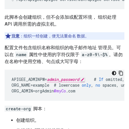
此脚本会创建组织，但不会添加或配置环境， 组织处理
API 调用所需的虚拟主机。
注意
：组织一经创建，便无法重命名 数据。
配置文件包含组织名称和组织的电子邮件地址 管理员。可
以在
name
属性中使用的字符仅限于
a-z0-9\-$%
。请勿
在名称中使用空格、句点或大写字母：
APIGEE_ADMINPW
=
admin_password
#
If
omitted
,
y
ORG_NAME
=
example
#
lowercase
only
,
no
spaces
,
und
ORG_ADMIN
=
orgAdmin
@myCo
.
com
create-org
脚本：
创建组织。