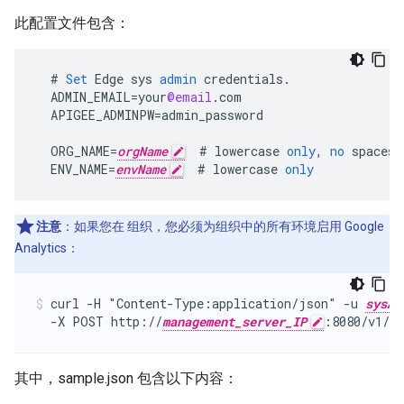
此配置文件包含：
#
Set
Edge
sys
admin
credentials
.
ADMIN_EMAIL
=
your
@email
.
com
APIGEE_ADMINPW
=
admin_password
ORG_NAME
=
orgName
#
lowercase
only
,
no
spaces
,
ENV_NAME
=
envName
#
lowercase
only
注意
：如果您在 组织，您必须为组织中的所有环境启用 Google
Analytics：
curl -H "Content-Type:application/json" -u 
sysAd
  -X POST http://
management_server_IP
:8080/v1/or
其中，sample.json 包含以下内容：