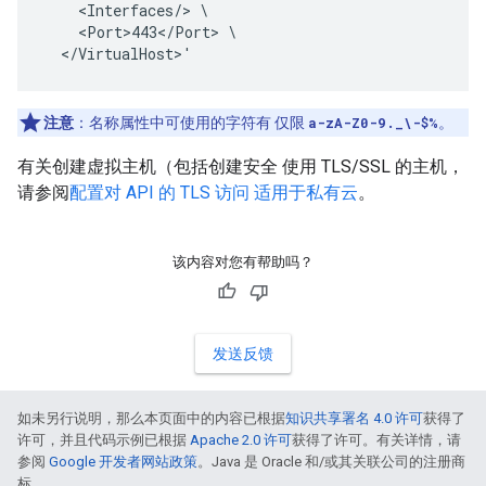
    <Interfaces/> \

    <Port>443</Port> \

  </VirtualHost>'
注意
：名称属性中可使用的字符有 仅限
a-zA-Z0-9._\-$%
。
有关创建虚拟主机（包括创建安全 使用 TLS/SSL 的主机，
请参阅
配置对 API 的 TLS 访问 适用于私有云
。
该内容对您有帮助吗？
发送反馈
如未另行说明，那么本页面中的内容已根据
知识共享署名 4.0 许可
获得了
许可，并且代码示例已根据
Apache 2.0 许可
获得了许可。有关详情，请
参阅
Google 开发者网站政策
。Java 是 Oracle 和/或其关联公司的注册商
标。