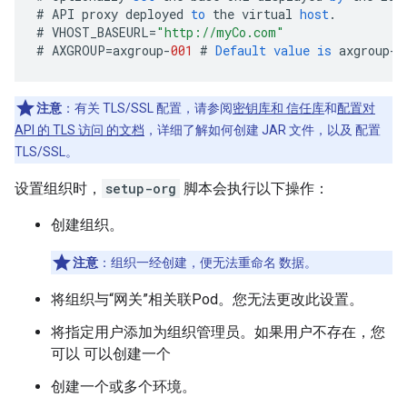
#
API
proxy
deployed
to
the
virtual
host
.
#
VHOST_BASEURL
=
"http://myCo.com"
#
AXGROUP
=
axgroup
-
001
#
Default
value
is
axgroup
-
0
注意
：有关 TLS/SSL 配置，请参阅
密钥库和 信任库
和
配置对
API 的 TLS 访问 的文档
，详细了解如何创建 JAR 文件，以及 配置
TLS/SSL。
设置组织时，
setup-org
脚本会执行以下操作：
创建组织。
注意
：组织一经创建，便无法重命名 数据。
将组织与“网关”相关联Pod。您无法更改此设置。
将指定用户添加为组织管理员。如果用户不存在，您
可以 可以创建一个
创建一个或多个环境。