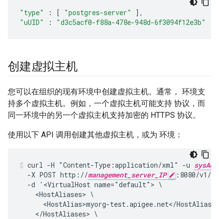
"type"
:
[
"postgres-server"
],
"uUID"
:
"d3c5acf0-f88a-478e-948d-6f3094f12e3b"
创建虚拟主机
您可以在组织的现有环境中创建虚拟主机。通常， 环境支
持多个虚拟主机。例如，一个虚拟主机可能支持 协议，而
同一环境中的另一个虚拟主机支持加密的 HTTPS 协议。
使用以下 API 调用创建其他虚拟主机，或为 环境：
curl -H "Content-Type:application/xml" -u 
sysAdm
  -X POST http://
management_server_IP
:8080/v1/or
  -d '<VirtualHost name="default"> \

    <HostAliases> \

      <HostAlias>myorg-test.apigee.net</HostAlias> 
    </HostAliases> \
