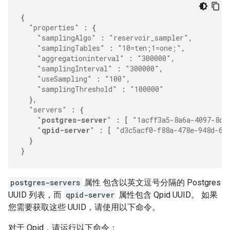
{
"properties"
:
{
"samplingAlgo"
:
"reservoir_sampler"
,
"samplingTables"
:
"10=ten;1=one;"
,
"aggregationinterval"
:
"300000"
,
"samplingInterval"
:
"300000"
,
"useSampling"
:
"100"
,
"samplingThreshold"
:
"100000"
},
"servers"
:
{
"
postgres-server
"
:
[
"1acff3a5-8a6a-4097-8d2
"
qpid-server
"
:
[
"d3c5acf0-f88a-478e-948d-6f
}
}
postgres-servers
属性 包含以英文逗号分隔的 Postgres
UUID 列表，而
qpid-server
属性包含 Qpid UUID。 如果
您需要获取这些 UUID，请使用以下命令。
对于 Qpid，请运行以下命令：