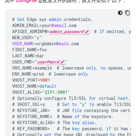
其中
configFile
是配置文件的路径，该文件类似于 以下：
#
Set
Edge
sys
admin
credentials
.
ADMIN_EMAIL
=
your
@email
.
com
APIGEE_ADMINPW
=
admin_password
#
If
omitted
,
you
NEW_USER
=
"y"
USER_NAME
=
orgAdmin
@myCo
.
com
FIRST_NAME
=
foo
LAST_NAME
=
bar
USER_PWD
=
"
userPword
"
ORG_NAME
=
example
#
lowercase
only
,
no
spaces
,
und
ENV_NAME
=
prod
#
lowercase
only
VHOST_PORT
=
9001
VHOST_NAME
=
default
VHOST_ALIAS
=
"$IP1:9001"
#
Optionally
configure
TLS
/
SSL
for
virtual
host
.
#
VHOST_SSL
=
y
#
Set
to
"y"
to
enable
TLS
/
SSL
#
KEYSTORE_JAR
=
#
JAR
file
containing
the
cert
a
#
KEYSTORE_NAME
=
#
Name
of
the
keystore
.
#
KEYSTORE_ALIAS
=
#
The
key
alias
.
#
KEY_PASSWORD
=
#
The
key
password
,
if
it
has
on
#
Optionally
set
the
base
URL
displayed
by
the
Edg