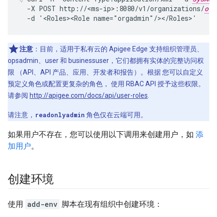
  -X POST http://<ms-ip>:8080/v1/organizations/
org
  -d '<Roles><Role name="orgadmin"/></Roles>'
注意
：目前，适用于私有云的 Apigee Edge 支持组织管理员、
opsadmin、user 和 businessuser，它们都拥有实体的完整访问权
限 （API、API 产品、应用、开发者和报告）。根据 您可以自定义
预定义角色或配置更复杂的角色， 使用 RBAC API 授予这些权限。
请参阅
http://apigee.com/docs/api/user-roles
.
请注意，
readonlyadmin
角色仅在云端可用。
如果用户不存在，您可以使用以下调用来创建用户，如
添
加用户
。
创建环境
使用
add-env
脚本在现有组织中创建环境：