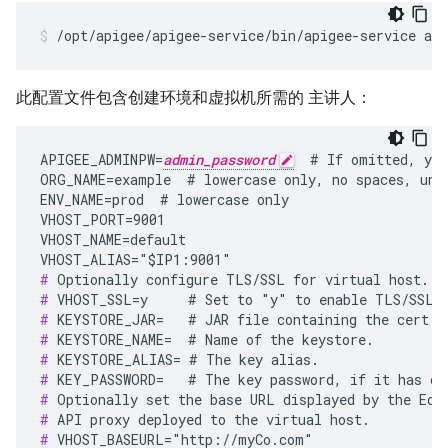
/opt/apigee/apigee-service/bin/apigee-service api
此配置文件包含创建环境和虚拟机所需的 主讲人：
APIGEE_ADMINPW=
admin_password
  # If omitted, you
ORG_NAME=example  # lowercase only, no spaces, unde
ENV_NAME=prod  # lowercase only

VHOST_PORT=9001

VHOST_NAME=default

#
#
#
#
#
#
#
#
#