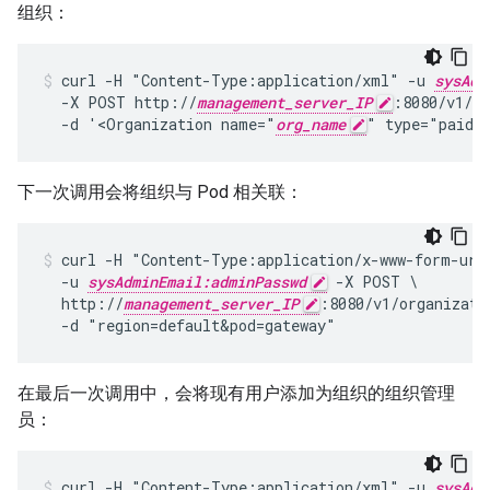
组织：
curl -H "Content-Type:application/xml" -u 
sysAdm
  -X POST http://
management_server_IP
:8080/v1/or
  -d '<Organization name="
org_name
" type="paid"
下一次调用会将组织与 Pod 相关联：
curl -H "Content-Type:application/x-www-form-urle
  -u 
sysAdminEmail:adminPasswd
 -X POST \

  http://
management_server_IP
:8080/v1/organizati
  -d "region=default&pod=gateway"
在最后一次调用中，会将现有用户添加为组织的组织管理
员：
curl -H "Content-Type:application/xml" -u 
sysAdm