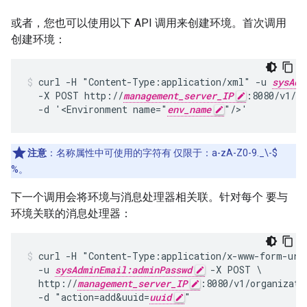
或者，您也可以使用以下 API 调用来创建环境。首次调用
创建环境：
curl -H "Content-Type:application/xml" -u 
sysAdm
  -X POST http://
management_server_IP
:8080/v1/or
  -d '<Environment name="
env_name
"/>'
注意
：名称属性中可使用的字符有 仅限于：a-zA-Z0-9._\-$
%。
下一个调用会将环境与消息处理器相关联。针对每个 要与
环境关联的消息处理器：
curl -H "Content-Type:application/x-www-form-urle
  -u 
sysAdminEmail:adminPasswd
 -X POST \

  http://
management_server_IP
:8080/v1/organizati
  -d "action=add&uuid=
uuid