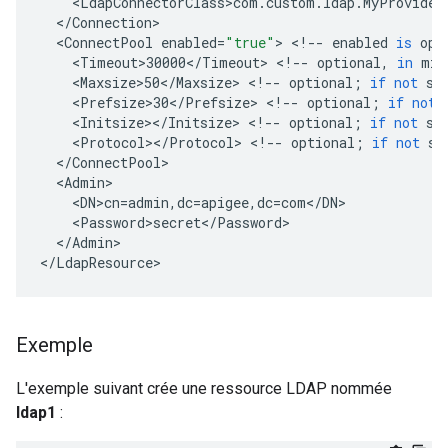
<
LdapConnectorClass>com
.
custom
.
ldap
.
MyProvider
<
/
Connection
<
ConnectPool
enabled
=
"true"
>
<
!
--
enabled
is
opt
<
Timeout>30000
<
/
Timeout
>
<
!
--
optional
,
in
mil
<
Maxsize>50
<
/
Maxsize
>
<
!
--
optional
;
if
not
se
<
Prefsize>30
<
/
Prefsize
>
<
!
--
optional
;
if
not
<
Initsize
><
/
Initsize
>
<
!
--
optional
;
if
not
se
<
Protocol
><
/
Protocol
>
<
!
--
optional
;
if
not
se
<
/
ConnectPool
<
Admin
<
DN>cn
=
admin
,
dc
=
apigee
,
dc
=
com
<
/
DN
<
Password>secret
<
/
Password
<
/
Admin
>

<
/
LdapResource
>
Exemple
L'exemple suivant crée une ressource LDAP nommée
ldap1
: