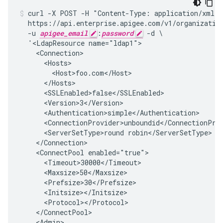
curl -X POST -H "Content-Type: application/xml" \
  https://api.enterprise.apigee.com/v1/organization
  -u 
apigee_email
:
password
 -d \

  '<LdapResource name="ldap1">

    <Connection>

      <Hosts>

        <Host>foo.com</Host>

      </Hosts>

      <SSLEnabled>false</SSLEnabled>

      <Version>3</Version>

      <Authentication>simple</Authentication>

      <ConnectionProvider>unboundid</ConnectionProv
      <ServerSetType>round robin</ServerSetType>

    </Connection>

    <ConnectPool enabled="true">

      <Timeout>30000</Timeout>

      <Maxsize>50</Maxsize>

      <Prefsize>30</Prefsize>

      <Initsize></Initsize>

      <Protocol></Protocol>

    </ConnectPool>

    <Admin>
