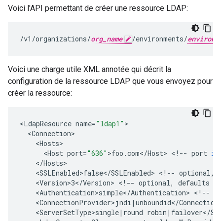
Voici l'API permettant de créer une ressource LDAP:
/v1/organizations/
org_name
/environments/
environm
Voici une charge utile XML annotée qui décrit la
configuration de la ressource LDAP que vous envoyez pour
créer la ressource:
<
LdapResource
name
=
"ldap1"
<
Connection
<
Hosts
<
Host
port
=
"636"
>
foo
.
com
<
/
Host
>
<
!
--
port
is
<
/
Hosts
<
SSLEnabled>false
<
/
SSLEnabled
>
<
!
--
optional
,
<
Version>3
<
/
Version
>
<
!
--
optional
,
defaults
t
<
Authentication>simple
<
/
Authentication
>
<
!
--
o
<
ConnectionProvider>jndi
|
unboundid
<
/
Connection
<
ServerSetType>single
|
round
robin
|
failover
<
/
Se