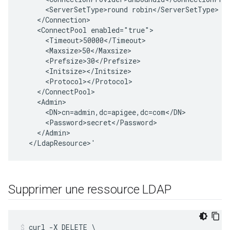
      <ServerSetType>round robin</ServerSetType>

    </Connection>

    <ConnectPool enabled="true">

      <Timeout>50000</Timeout>

      <Maxsize>50</Maxsize>

      <Prefsize>30</Prefsize>

      <Initsize></Initsize>

      <Protocol></Protocol>

    </ConnectPool>

    <Admin>

      <DN>cn=admin,dc=apigee,dc=com</DN>

      <Password>secret</Password>

    </Admin>

  </LdapResource>'
Supprimer une ressource LDAP
curl -X DELETE \
