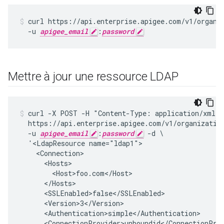
curl https://api.enterprise.apigee.com/v1/organiz
  -u 
apigee_email
:
password
Mettre à jour une ressource LDAP
curl -X POST -H "Content-Type: application/xml" \
  https://api.enterprise.apigee.com/v1/organization
  -u 
apigee_email
:
password
 -d \

  '<LdapResource name="ldap1">

    <Connection>

      <Hosts>

        <Host>foo.com</Host>

      </Hosts>

      <SSLEnabled>false</SSLEnabled>

      <Version>3</Version>

      <Authentication>simple</Authentication>

      <ConnectionProvider>unboundid</ConnectionProv