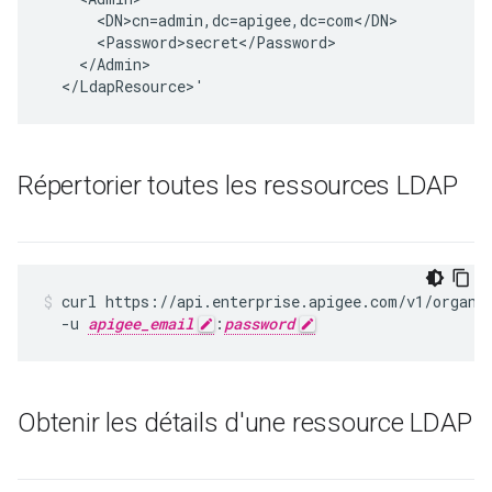
      <DN>cn=admin,dc=apigee,dc=com</DN>

      <Password>secret</Password>

    </Admin>

  </LdapResource>'
Répertorier toutes les ressources LDAP
curl https://api.enterprise.apigee.com/v1/organiz
  -u 
apigee_email
:
password
Obtenir les détails d'une ressource LDAP