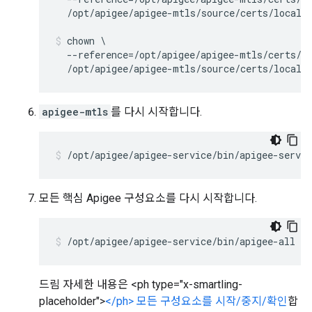
  /opt/apigee/apigee-mtls/source/certs/local_
chown \

  --reference=/opt/apigee/apigee-mtls/certs/ca
  /opt/apigee/apigee-mtls/source/certs/local_
apigee-mtls
를 다시 시작합니다.
/opt/apigee/apigee-service/bin/apigee-servi
모든 핵심 Apigee 구성요소를 다시 시작합니다.
/opt/apigee/apigee-service/bin/apigee-all st
드림 자세한 내용은 <ph type="x-smartling-
placeholder">
</ph> 모든 구성요소를 시작/중지/확인
합