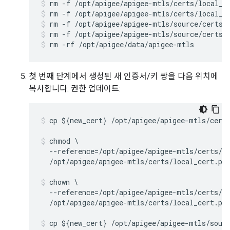
rm -f /opt/apigee/apigee-mtls/certs/local_k
rm -f /opt/apigee/apigee-mtls/source/certs/
rm -f /opt/apigee/apigee-mtls/source/certs/
rm -rf /opt/apigee/data/apigee-mtls
첫 번째 단계에서 생성된 새 인증서/키 쌍을 다음 위치에
복사합니다. 권한 업데이트:
cp ${new_cert} /opt/apigee/apigee-mtls/certs
chmod \

  --reference=/opt/apigee/apigee-mtls/certs/ca
  /opt/apigee/apigee-mtls/certs/local_cert.pe
chown \

  --reference=/opt/apigee/apigee-mtls/certs/ca
  /opt/apigee/apigee-mtls/certs/local_cert.pe
cp ${new_cert} /opt/apigee/apigee-mtls/sour