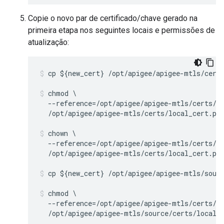
Copie o novo par de certificado/chave gerado na
primeira etapa nos seguintes locais e permissões de
atualização:
cp ${new_cert} /opt/apigee/apigee-mtls/certs
chmod \

  --reference=/opt/apigee/apigee-mtls/certs/ca
  /opt/apigee/apigee-mtls/certs/local_cert.pe
chown \

  --reference=/opt/apigee/apigee-mtls/certs/ca
  /opt/apigee/apigee-mtls/certs/local_cert.pe
cp ${new_cert} /opt/apigee/apigee-mtls/sour
chmod \

  --reference=/opt/apigee/apigee-mtls/certs/ca
  /opt/apigee/apigee-mtls/source/certs/local_