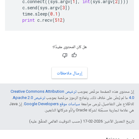
c
.
connect
((
sys
.
argv
[
1
],
int
(
sys
.
argv
[
2
])))
c
.
send
(
sys
.
argv
[
3
])
time
.
sleep
(
0.1
)
print
c
.
recv
(
512
)
هل كان المحتوى مفيدًا؟
إرسال ملاحظات
إنّ محتوى هذه الصفحة مرخّص بموجب
ترخيص Creative Commons Attribution
4.0‏
ما لم يُنصّ على خلاف ذلك، ونماذج الرموز مرخّصة بموجب
ترخيص Apache 2.0‏
.
للاطّلاع على التفاصيل، يُرجى مراجعة
سياسات موقع Google Developers‏
. إنّ Java
هي علامة تجارية مسجَّلة لشركة Oracle و/أو شركائها التابعين.
تاريخ التعديل الأخير: 2026-02-17 (حسب التوقيت العالمي المتفَّق عليه)