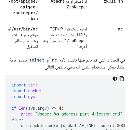
/
opt
/
apigee
/
zk
Cli
.
sh
أداة سطر أوامر Apache
apigee-
ZooKeeper
zookeeper
/
bin
/
usr
/
bin
/
nc
nc
أوامر بروتوكول TCP/IP
أو
وUDP العشوائية استدعاء
موقع جغرافي آخر
ZooKeeper "أوامر من أربعة
يعتمد على نظام
أحرف"
التشغيل
في الحالات التي قد يتم فيها تنفيذ الأمر
nc
أو
telnet
يُعتبر خطرًا
أمنيًا، يمكن استخدام النص البرمجي بايثون التالي:
import
time
import
socket
import
sys
if
len
(
sys
.
argv
)
 <> 
4
:
print
"Usage: 
%s
 address port 4-letter-cmd"
%
else
:
c
=
socket
.
socket
(
socket
.
AF_INET
,
socket
.
SOCK_