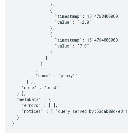
                },

                {

                  "timestamp": 1514768400000,

                  "value": "12.0"

                },

                {

                  "timestamp": 1514764800000,

                  "value": "7.0"

                }

              ]

            }

          ],

          "name" : "proxy1"

      } ],

    "name" : "prod"

  } ],

  "metaData" : {

    "errors" : [ ],

    "notices" : [ "query served by:53dab80c-e811-4
  }

}