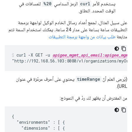
يستخدم الأمر
curl
الرمز السداسي
%20
للمسافات في
الوقت المحدد. النطاق.
على سبيل المثال، لجمع أعداد رسائل الخادم الوكيل لواجهة برمجة
التطبيقات ساعة بساعة على مدار 24 ساعة، يمكنك استخدام السمة تتم
متابعة
طلب بيانات من واجهة برمجة التطبيقات
curl -X GET -u 
apigee_mgmt_api_email:apigee_mgmt
"http://192.168.56.103:8080/v1/organizations/myOrg
(يُرجى العلم أنّ
timeRange
يحتوي على أحرف مرمّزة في عنوان
URL).
من المفترض أن يظهر لك ردّ في النموذج:
{

  "environments" : [ {

    "dimensions" : [ {
