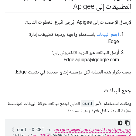
التطبيقات إلى Apigee
لإرسال الإحصاءات إلى Apigee، يُرجى اتّباع الخطوات التالية:
اجمع البيانات
باستخدام واجهة برمجة تطبيقات إدارة
Edge.
أرسل البيانات عبر البريد الإلكتروني إلى:
Edge.apiops@google.com
يجب تكرار هذه العملية لكل مؤسسة إنتاج جديدة في تثبيت Edge.
جمع البيانات
يمكنك استخدام الأمر
curl
التالي لجمع بيانات حركة البيانات لمؤسسة
معيّنة البيئة خلال فترة زمنية محددة:
curl -X GET -u 
apigee_mgmt_api_email:apigee_mgmt
"http://
ms_IP
:8080/v1/organizations/
org_name
/