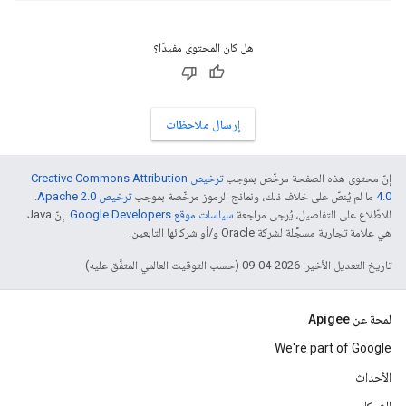
هل كان المحتوى مفيدًا؟
إرسال ملاحظات
إنّ محتوى هذه الصفحة مرخّص بموجب
ترخيص Creative Commons Attribution
4.0‏
ما لم يُنصّ على خلاف ذلك، ونماذج الرموز مرخّصة بموجب
ترخيص Apache 2.0‏
.
للاطّلاع على التفاصيل، يُرجى مراجعة
سياسات موقع Google Developers‏
. إنّ Java
هي علامة تجارية مسجَّلة لشركة Oracle و/أو شركائها التابعين.
تاريخ التعديل الأخير: 2026-04-09 (حسب التوقيت العالمي المتفَّق عليه)
لمحة عن Apigee
We're part of Google
الأحداث