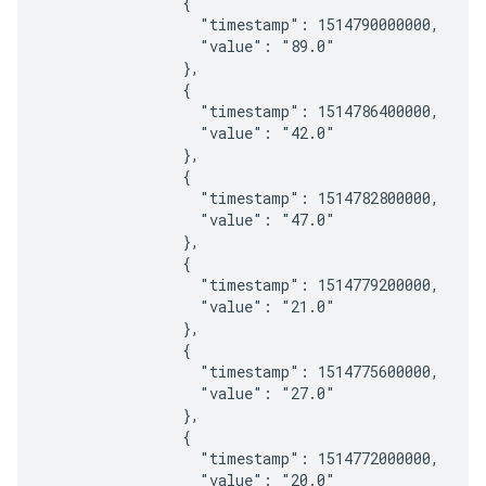
                {

                  "timestamp": 1514790000000,

                  "value": "89.0"

                },

                {

                  "timestamp": 1514786400000,

                  "value": "42.0"

                },

                {

                  "timestamp": 1514782800000,

                  "value": "47.0"

                },

                {

                  "timestamp": 1514779200000,

                  "value": "21.0"

                },

                {

                  "timestamp": 1514775600000,

                  "value": "27.0"

                },

                {

                  "timestamp": 1514772000000,

                  "value": "20.0"
