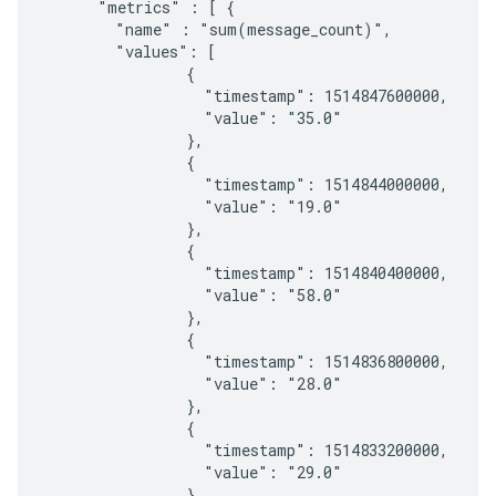
      "metrics" : [ {

        "name" : "sum(message_count)",

        "values": [

                {

                  "timestamp": 1514847600000,

                  "value": "35.0"

                },

                {

                  "timestamp": 1514844000000,

                  "value": "19.0"

                },

                {

                  "timestamp": 1514840400000,

                  "value": "58.0"

                },

                {

                  "timestamp": 1514836800000,

                  "value": "28.0"

                },

                {

                  "timestamp": 1514833200000,

                  "value": "29.0"

                },
