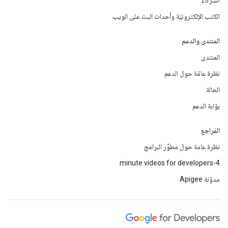
الشركاء
الكتب الإلكترونيّة وأحداث البث على الويب
المنتدى والدعم
المنتدى
نظرة عامّة حول الدعم
الحالة
بوّابة الدعم
المَراجع
نظرة عامة حول مطوِّر البرامج
4-minute videos for developers
مدوّنة Apigee