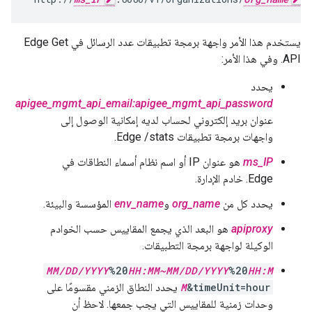
يستخدم هذا الأمر واجهة برمجة تطبيقات عدد الرسائل في Edge Get
API. وفي هذا الأمر:
يحدد
apigee_mgmt_api_email:apigee_mgmt_api_password
عنوان بريد إلكتروني لحساب لديه إمكانية الوصول إلى
واجهات برمجة تطبيقات Edge /stats.
ms_IP
هو عنوان IP أو اسم نظام أسماء النطاقات في
Edge. خادم الإدارة.
يحدد كل من
org_name
و
env_name
المؤسسة والبيئة.
apiproxy
هو البعد الذي يجمع المقاييس حسب الخوادم
الوكيلة لواجهة برمجة التطبيقات.
MM/DD/YYYY
%20
HH:MM~MM/DD/YYYY
%20
HH:M
&timeUnit=hour
M
يحدد النطاق الزمني مقسومًا على
وحدات زمنية للمقاييس التي يجب جمعها. لاحظ أن