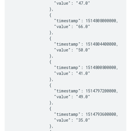
                  "value": "47.0"

                },

                {

                  "timestamp": 1514808000000,

                  "value": "66.0"

                },

                {

                  "timestamp": 1514804400000,

                  "value": "50.0"

                },

                {

                  "timestamp": 1514800800000,

                  "value": "41.0"

                },

                {

                  "timestamp": 1514797200000,

                  "value": "49.0"

                },

                {

                  "timestamp": 1514793600000,

                  "value": "35.0"

                },
