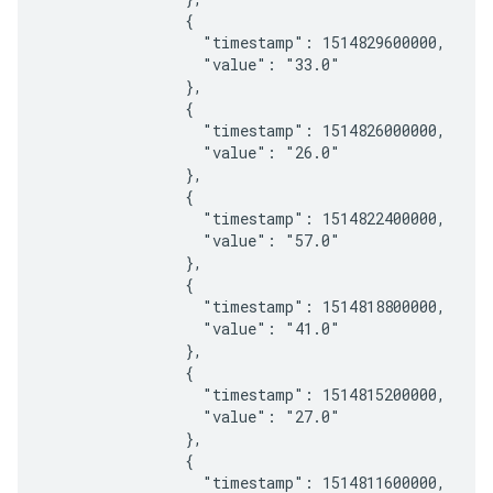
                {

                  "timestamp": 1514829600000,

                  "value": "33.0"

                },

                {

                  "timestamp": 1514826000000,

                  "value": "26.0"

                },

                {

                  "timestamp": 1514822400000,

                  "value": "57.0"

                },

                {

                  "timestamp": 1514818800000,

                  "value": "41.0"

                },

                {

                  "timestamp": 1514815200000,

                  "value": "27.0"

                },

                {

                  "timestamp": 1514811600000,
