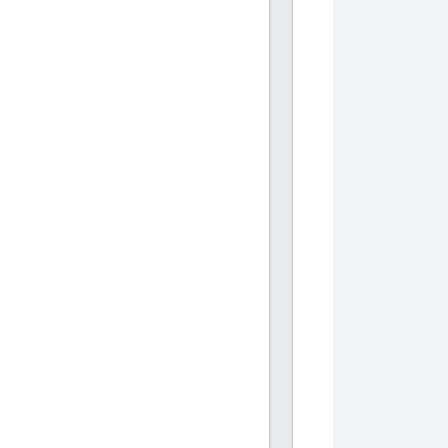
            
            
           
           
            
            
           
           
            
            
           
           
            
            
           
           
            
            
           
           
            
            
           