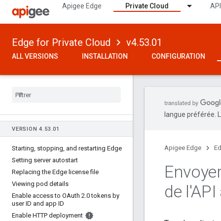
Apigee Edge
Private Cloud
API
Edge for Private Cloud
v4.53.01
ALL VERSIONS
INSTALLATION
CONFIGURATION
langue préférée. L
VERSION 4
.
53
.
01
Apigee Edge
Ed
Starting
,
stopping
,
and restarting Edge
Setting server autostart
Envoyer 
Replacing the Edge license file
Viewing pod details
de l'API
Enable access to OAuth 2
.
0 tokens by
user ID and app ID
Enable HTTP deployment