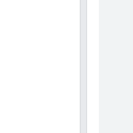
           
            
            
           
           
            
            
           
           
            
            
           
           
            
            
           
           
            
            
           
           
            