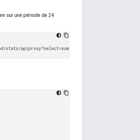
ure sur une période de 24


od/stats/apiproxy?select=sum(message_count)&
timeRange=0