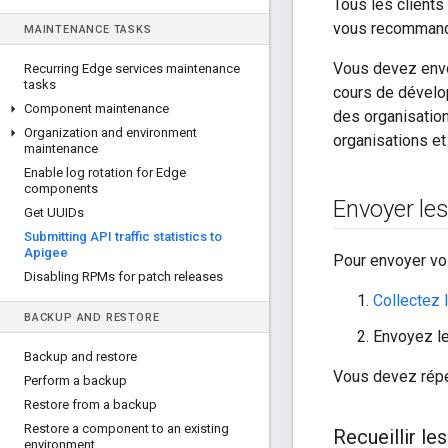
Tous les clients
vous recommande 
MAINTENANCE TASKS
Vous devez envo
Recurring Edge services maintenance
tasks
cours de dévelop
Component maintenance
des organisatio
Organization and environment
organisations e
maintenance
Enable log rotation for Edge
components
Envoyer les
Get UUIDs
Submitting API traffic statistics to
Apigee
Pour envoyer vos
Disabling RPMs for patch releases
Collectez
BACKUP AND RESTORE
Envoyez l
Backup and restore
Vous devez répé
Perform a backup
Restore from a backup
Restore a component to an existing
Recueillir le
environment