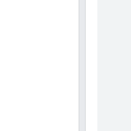
            
           
           
            
            
           
           
            
            
           
           
            
            
           
           
            
            
           
           
            
            
           
           