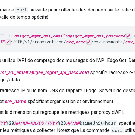
ommande
curl
suivante pour collecter des données sur le trafic d
valle de temps spécifié:
ET -u 
apigee_mgmt_api_email:apigee_mgmt_api_password
 \
IP
:8080/v1/organizations/
org_name
/environments/
env_
utilise l'API de comptage des messages de l'API Edge Get. Da
mt_api_email:apigee_mgmt_api_password
spécifie l'adresse e-
ge /stats.
l'adresse IP ou le nom DNS de l'appareil Edge. Serveur de gesti
et
env_name
spécifient organisation et environnement.
t la dimension qui regroupe les métriques par proxy d'API.
YYY
%20
HH:MM~MM/DD/YYYY
%20
HH:MM
&timeUnit=hour
spécifie
r les métriques à collecter. Notez que La commande
curl
utili