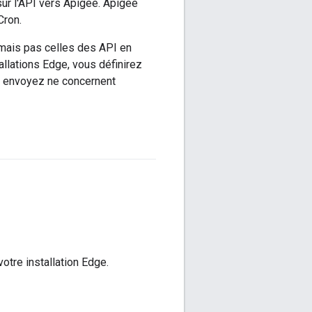
sur l'API vers Apigee. Apigee
Cron.
mais pas celles des API en
llations Edge, vous définirez
s envoyez ne concernent
tre installation Edge.