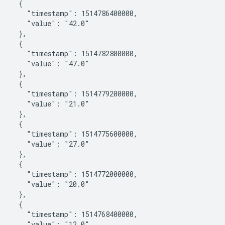
    {

       "timestamp": 1514786400000,

       "value": "42.0"

    },

    {

       "timestamp": 1514782800000,

       "value": "47.0"

    },

    {

       "timestamp": 1514779200000,

       "value": "21.0"

    },

    {

       "timestamp": 1514775600000,

       "value": "27.0"

    },

    {

       "timestamp": 1514772000000,

       "value": "20.0"

    },

    {

       "timestamp": 1514768400000,

       "value": "12.0"
