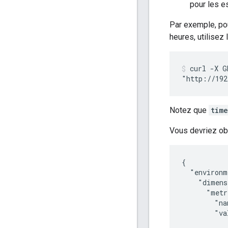
pour les e
Par exemple, pou
heures, utilisez
curl -X G
"http://192
Notez que
tim
Vous devriez obt
{

  "environm
    "dimens
      "metr
        "na
        "va
            