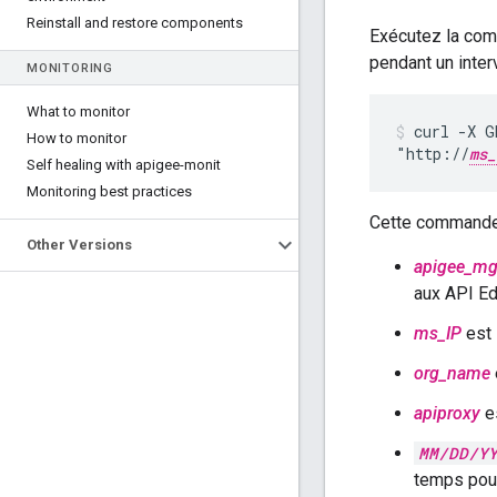
Reinstall and restore components
Exécutez la c
pendant un inter
MONITORING
What to monitor
curl -X G
How to monitor
"http://
ms_
Self healing with apigee-monit
Monitoring best practices
Cette commande 
Other Versions
apigee_mg
aux API Ed
ms_IP
est 
org_name
apiproxy
es
MM/DD/Y
temps pou