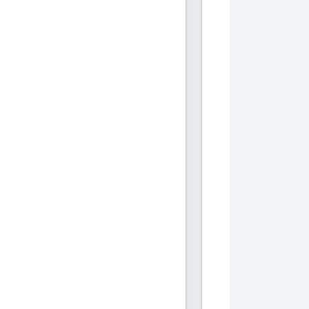
           
           
            
            
           
           
            
            
           
           
            
            
           
           
            
            
           
           
            
            
           
           