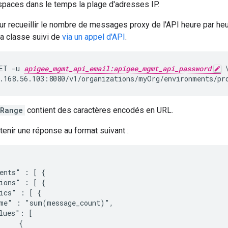
spaces dans le temps la plage d'adresses IP.
r recueillir le nombre de messages proxy de l'API heure par he
 la classe suivi de
via un appel d'API
.
ET -u 
apigee_mgmt_api_email:apigee_mgmt_api_password
 \
.168.56.103:8080/v1/organizations/myOrg/environments/pr
eRange
contient des caractères encodés en URL.
enir une réponse au format suivant :
ents" : [ {

ions" : [ {

ics" : [ {

me" : "sum(message_count)",

lues": [

    {
