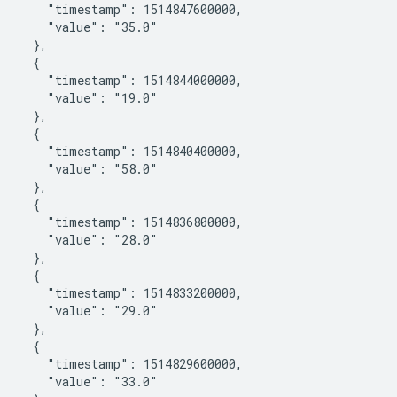
       "timestamp": 1514847600000,

       "value": "35.0"

    },

    {

       "timestamp": 1514844000000,

       "value": "19.0"

    },

    {

       "timestamp": 1514840400000,

       "value": "58.0"

    },

    {

       "timestamp": 1514836800000,

       "value": "28.0"

    },

    {

       "timestamp": 1514833200000,

       "value": "29.0"

    },

    {

       "timestamp": 1514829600000,

       "value": "33.0"
