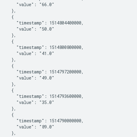
       "value": "66.0"

    },

    {

       "timestamp": 1514804400000,

       "value": "50.0"

    },

    {

       "timestamp": 1514800800000,

       "value": "41.0"

    },

    {

       "timestamp": 1514797200000,

       "value": "49.0"

    },

    {

       "timestamp": 1514793600000,

       "value": "35.0"

    },

    {

       "timestamp": 1514790000000,

       "value": "89.0"

    },
