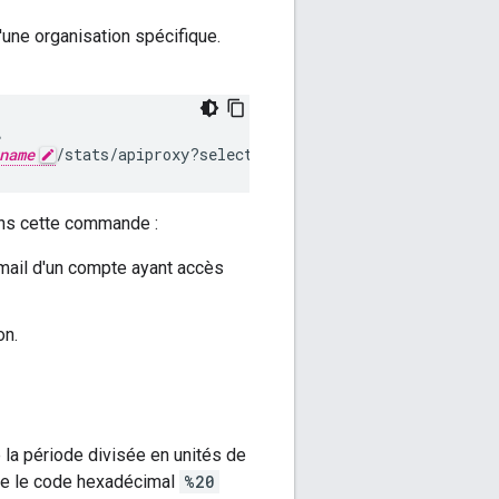
'une organisation spécifique.


name
/stats/apiproxy?select=sum(message_count)&timeRa
ns cette commande :
mail d'un compte ayant accès
on.
 la période divisée en unités de
se le code hexadécimal
%20