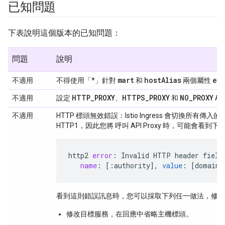
已知問題
下表說明這個版本的已知問題：
問題
說明
mart
host
Alias
en
不適用
不得使用「*」針對
和
兩個屬性
HTTP
_
PROXY
HTTPS
_
PROXY
NO
_
PROXY
不適用
設定
、
和
Ap
不適用
HTTP 標頭無效錯誤：Istio Ingress 會切換所有
HTTP1，因此您將 呼叫 API Proxy 時，可能會看到
http2
error
:
Invalid
HTTP
header
field
name
:
[
:authority
]
,
value
:
[
domain_
看到這則錯誤訊息時，您可以採取下列任一做法，修正
修改目標服務，在回應中省略主機標頭。