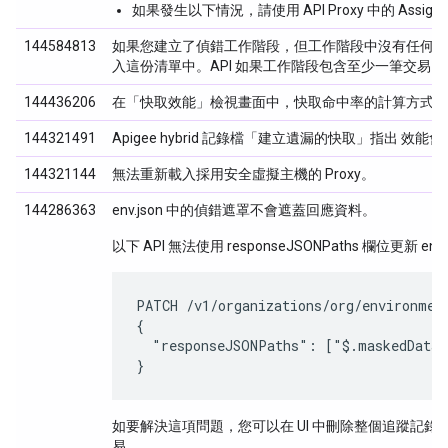
如果發生以下情況，請使用 API Proxy 中的 Assign
144584813
如果您建立了偵錯工作階段，但工作階段中沒有任何交易， 那麼「L
入這份清單中。API 如果工作階段包含至少一筆交易
144436206
在「快取效能」
檢視畫面中，快取命中率的計算方式如
144321491
Apigee hybrid 記錄檔「建立遺漏的快取」指出
144321144
無法重新載入採用安全虛擬主機的
Proxy。
144286363
env.json 中的偵錯遮罩不會遮蓋回應資料。
以下 API 無法使用 responseJSONPaths 欄位更新 env
PATCH /v1/organizations/org/environment
{

  "responseJSONPaths": ["$.maskedDataEn
}
如要解決這項問題，您可以在 UI 中刪除整個追蹤記錄工
易。