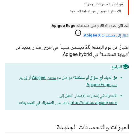
الميزات والتحسينات الجديدة
الإصدار التجريبي من البوابة المدمجة
أنت الآن بصدد الاطّلاع على مستندات
Apigee Edge
.
info
انتقِل إلى
مستندات Apigee X
.
اعتبارًا من يوم الجمعة 20 ديسمبر، سنبدأ في طرح إصدار جديد من
"البوابة المتكاملة" في Apigee hybrid.
المراجع
:
هل لديك أيّ سؤال أو مشكلة؟
تواصَل مع
منتدى Apigee
أو
فريق
دعم Apigee Edge
.
الاشتراك في إشعارات الإصدار: انتقِل إلى
http://status.apigee.com
وانقر على
الاشتراك في التحديثات
.
الميزات والتحسينات الجديدة