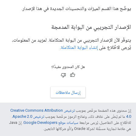
يوضّح هذا القسم الميزات والتحسينات الجديدة في هذا الإصدار.
الإصدار التجريبي من البوابة المدمجة
يتوفّر الآن الإصدار التجريبي من البوابة المتكاملة. لمزيد من المعلومات،
يُرجى الاطّلاع على
إنشاء البوابة المتكاملة
.
هل كان المحتوى مفيدًا؟
إرسال ملاحظات
إنّ محتوى هذه الصفحة مرخّص بموجب
ترخيص Creative Commons Attribution
4.0‏
ما لم يُنصّ على خلاف ذلك، ونماذج الرموز مرخّصة بموجب
ترخيص Apache 2.0‏
.
للاطّلاع على التفاصيل، يُرجى مراجعة
سياسات موقع Google Developers‏
. إنّ Java
هي علامة تجارية مسجَّلة لشركة Oracle و/أو شركائها التابعين.