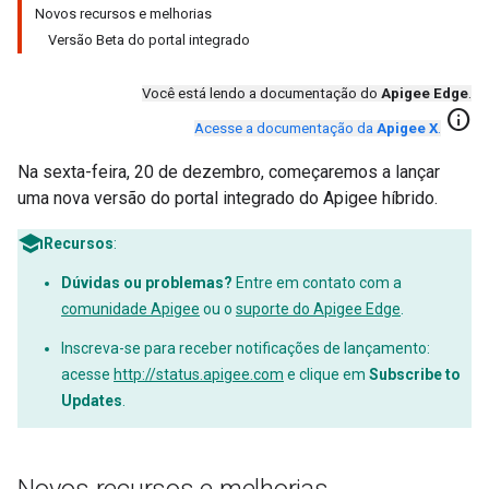
Novos recursos e melhorias
Versão Beta do portal integrado
Você está lendo a documentação do
Apigee Edge
.
info
Acesse a documentação da
Apigee X
.
Na sexta-feira, 20 de dezembro, começaremos a lançar
uma nova versão do portal integrado do Apigee híbrido.
Recursos
:
Dúvidas ou problemas?
Entre em contato com a
comunidade Apigee
ou o
suporte do Apigee Edge
.
Inscreva-se para receber notificações de lançamento:
acesse
http://status.apigee.com
e clique em
Subscribe to
Updates
.