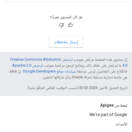
هل كان المحتوى مفيدًا؟
إرسال ملاحظات
إنّ محتوى هذه الصفحة مرخّص بموجب
ترخيص Creative Commons Attribution
4.0‏
ما لم يُنصّ على خلاف ذلك، ونماذج الرموز مرخّصة بموجب
ترخيص Apache 2.0‏
.
للاطّلاع على التفاصيل، يُرجى مراجعة
سياسات موقع Google Developers‏
. إنّ Java
هي علامة تجارية مسجَّلة لشركة Oracle و/أو شركائها التابعين.
تاريخ التعديل الأخير: 2026-02-03 (حسب التوقيت العالمي المتفَّق عليه)
لمحة عن Apigee
We're part of Google
الأحداث