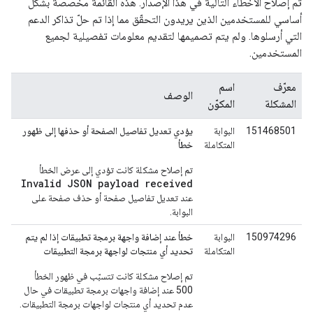
تم إصلاح الأخطاء التالية في هذا الإصدار. هذه القائمة مخصّصة بشكل
أساسي للمستخدمين الذين يريدون التحقّق مما إذا تم حلّ تذاكر الدعم
التي أرسلوها. ولم يتم تصميمها لتقديم معلومات تفصيلية لجميع
المستخدمين.
معرّف
اسم
الوصف
المشكلة
المكوّن
151468501
البوابة
يؤدي تعديل تفاصيل الصفحة أو حذفها إلى ظهور
المتكاملة
خطأ
تم إصلاح مشكلة كانت تؤدي إلى عرض الخطأ
Invalid JSON payload received
عند تعديل تفاصيل صفحة أو حذف صفحة على
البوابة.
150974296
البوابة
خطأ عند إضافة واجهة برمجة تطبيقات إذا لم يتم
المتكاملة
تحديد أي منتجات لواجهة برمجة التطبيقات
تم إصلاح مشكلة كانت تتسبّب في ظهور الخطأ
500 عند إضافة واجهات برمجة تطبيقات في حال
عدم تحديد أي منتجات لواجهات برمجة التطبيقات.