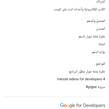
الشركاء
الكتب الإلكترونيّة وأحداث البث على الويب
المنتدى والدعم
المنتدى
نظرة عامّة حول الدعم
الحالة
بوّابة الدعم
المَراجع
نظرة عامة حول مطوِّر البرامج
4-minute videos for developers
مدوّنة Apigee