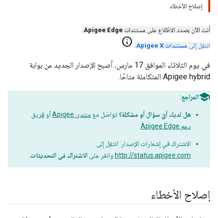
إصلاح الأخطاء
أنت الآن بصدد الاطّلاع على مستندات
Apigee Edge
.
info
انتقِل إلى
مستندات Apigee X
.
في يوم الثلاثاء الموافق 17 مارس، أصبح الإصدار الجديد من بوابة
Apigee hybrid المتكاملة متاحًا.
المراجع
:
هل لديك أيّ سؤال أو مشكلة؟
تواصَل مع
منتدى Apigee
أو
فريق
دعم Apigee Edge
.
الاشتراك في إشعارات الإصدار: انتقِل إلى
http://status.apigee.com
وانقر على
الاشتراك في التحديثات
.
إصلاح الأخطاء