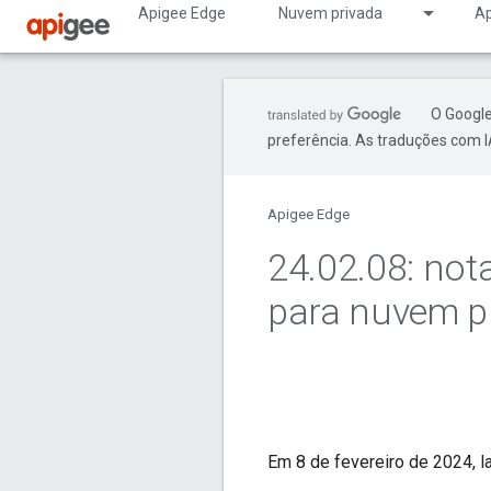
Apigee Edge
Nuvem privada
Ap
O Google
preferência. As traduções com I
Apigee Edge
24
.
02
.
08: not
para nuvem p
Em 8 de fevereiro de 2024, 