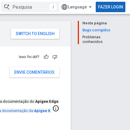
/
FAZER LOGIN
Nesta página
Bugs corrigidos
Problemas
conhecidos
Isso foi útil?
ENVIE COMENTÁRIOS
o a documentação do
Apigee Edge
.
info
a documentação da
Apigee X
.