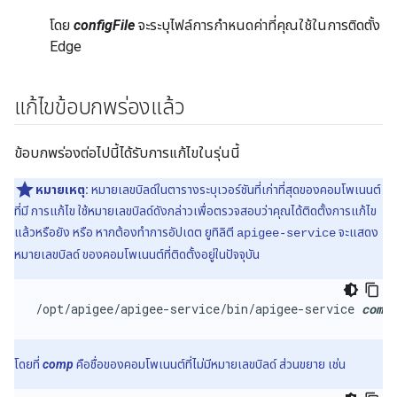
โดย
configFile
จะระบุไฟล์การกำหนดค่าที่คุณใช้ในการติดตั้ง
Edge
แก้ไขข้อบกพร่องแล้ว
ข้อบกพร่องต่อไปนี้ได้รับการแก้ไขในรุ่นนี้
หมายเหตุ:
หมายเลขบิลด์ในตารางระบุเวอร์ชันที่เก่าที่สุดของคอมโพเนนต์
ที่มี การแก้ไข ใช้หมายเลขบิลด์ดังกล่าวเพื่อตรวจสอบว่าคุณได้ติดตั้งการแก้ไข
แล้วหรือยัง หรือ หากต้องทำการอัปเดต ยูทิลิตี
จะแสดง
apigee-service
หมายเลขบิลด์ ของคอมโพเนนต์ที่ติดตั้งอยู่ในปัจจุบัน
/opt/apigee/apigee-service/bin/apigee-service 
comp
 
โดยที่
comp
คือชื่อของคอมโพเนนต์ที่ไม่มีหมายเลขบิลด์ ส่วนขยาย เช่น