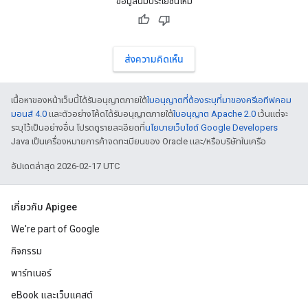
ข้อมูลนี้มีประโยชน์ไหม
ส่งความคิดเห็น
เนื้อหาของหน้าเว็บนี้ได้รับอนุญาตภายใต้
ใบอนุญาตที่ต้องระบุที่มาของครีเอทีฟคอม
มอนส์ 4.0
และตัวอย่างโค้ดได้รับอนุญาตภายใต้
ใบอนุญาต Apache 2.0
เว้นแต่จะ
ระบุไว้เป็นอย่างอื่น โปรดดูรายละเอียดที่
นโยบายเว็บไซต์ Google Developers
Java เป็นเครื่องหมายการค้าจดทะเบียนของ Oracle และ/หรือบริษัทในเครือ
อัปเดตล่าสุด 2026-02-17 UTC
เกี่ยวกับ Apigee
We're part of Google
กิจกรรม
พาร์ทเนอร์
eBook และเว็บแคสต์