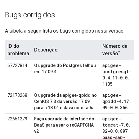
Bugs corrigidos
A tabela a seguir lista os bugs corrigidos nesta versão:
ID do
Número da
Descrição
*
problema
versão
apigee-
67727814
O upgrade do Postgres falhou
postgresql-
em 17.09.4.
9
.
4
.
11-0
.
0
.
1135
apigee-
72173268
O upgrade da apigee-qpidd no
qpidd-4
.
17
.
CentOS 7.3 da versão 17.09
09-0
.
0
.
856
para a 18.01 estava com falha
apigee-
72651279
Faça upgrade da interface do
tomcat-7
.
0
.
BaaS para usar o reCAPTCHA
82-0
.
0
.
897
v2
baas-sap-