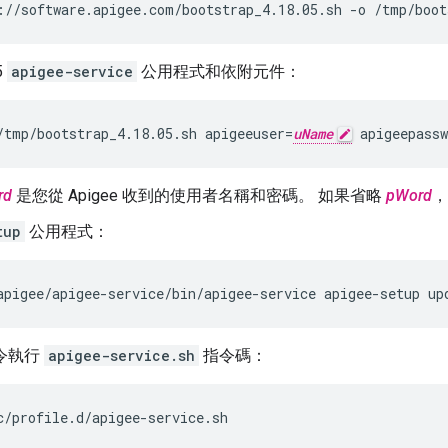
://software.apigee.com/bootstrap_4.18.05.sh -o /tmp/boot
5
apigee-service
公用程式和依附元件：
/tmp/bootstrap_4.18.05.sh apigeeuser=
uName
 apigeepassw
rd
是您從 Apigee 收到的使用者名稱和密碼。 如果省略
pWord
，
tup
公用程式：
apigee/apigee-service/bin/apigee-service apigee-setup up
令執行
apigee-service.sh
指令碼：
c/profile.d/apigee-service.sh