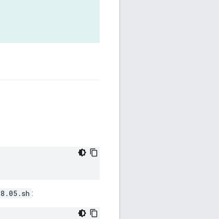
18.05.sh
: