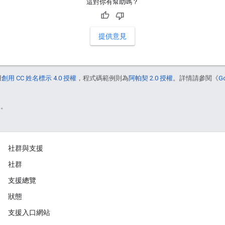
這對你有幫助嗎？
提供意見
用
創用 CC 姓名標示 4.0 授權
，程式碼範例則為
阿帕契 2.0 授權
。詳情請參閱《
G
)。
社群與支援
社群
支援總覽
狀態
支援入口網站