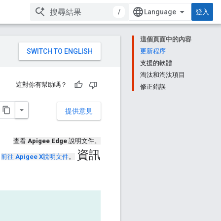
/
登入
這個頁面中的內容
更新程序
支援的軟體
淘汰和淘汰項目
這對你有幫助嗎？
修正錯誤
提供意見
查看
Apigee Edge
說明文件。
資訊
前往
Apigee X
說明文件
。