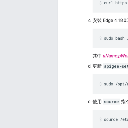
curl https
安裝 Edge 4.18.0
sudo bash 
其中
uName:pWo
更新
apigee-se
sudo /opt/
使用
source
指
source /et