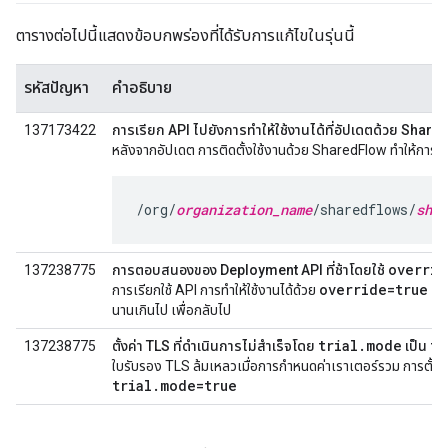
ตารางต่อไปนี้แสดงข้อบกพร่องที่ได้รับการแก้ไขในรุ่นนี้
รหัสปัญหา
คำอธิบาย
137173422
การเรียก API ไปยังการทำให้ใช้งานได้ที่อัปเดตด้วย Shar
หลังจากอัปเดต การติดตั้งใช้งานด้วย SharedFlow ทำให้การเรี
/org/
organization_name
/sharedflows/
shar
overrid
137238775
การตอบสนองของ Deployment API ที่ช้าโดยใช้
override=true
การเรียกใช้ API การทำให้ใช้งานได้ด้วย
และ
นานเกินไป เพื่อกลับไป
trial.mode
tr
137238775
ตั้งค่า TLS ที่ดำเนินการไม่สำเร็จโดย
เป็น
ใบรับรอง TLS ล้มเหลวเมื่อการกำหนดค่าเราเตอร์รวม การตั้งค
trial
.
mode=true