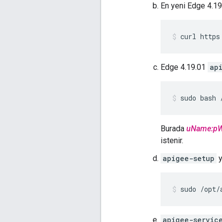
En yeni Edge 4.1
curl https
Edge 4.19.01
ap
sudo bash 
Burada
uName:p
istenir.
apigee-setup
y
sudo /opt/
apigee-servic