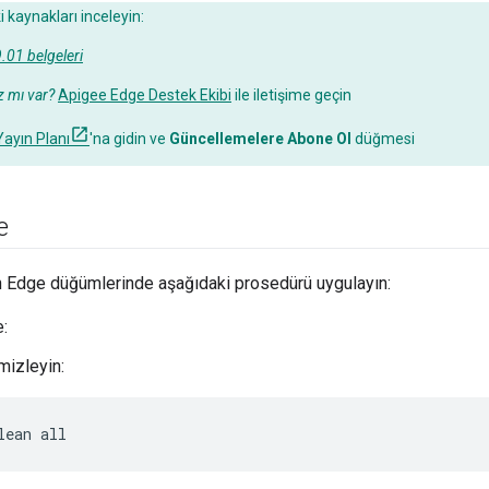
i kaynakları inceleyin:
.01 belgeleri
z mı var?
Apigee Edge Destek Ekibi
ile iletişime geçin
ayın Planı
'na gidin ve
Güncellemelere Abone Ol
düğmesi
e
n Edge düğümlerinde aşağıdaki prosedürü uygulayın:
:
mizleyin:
lean all