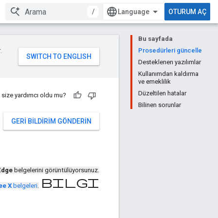
/
OTURUM AÇ
Bu sayfada
.
Prosedürleri güncelle
Desteklenen yazılımlar
Kullanımdan kaldırma
ve emeklilik
Düzeltilen hatalar
 size yardımcı oldu mu?
Bilinen sorunlar
GERI BILDIRIM GÖNDERIN
Edge
belgelerini görüntülüyorsunuz.
bilgi
ee X
belgeleri
.