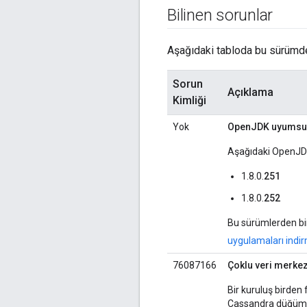
Bilinen sorunlar
Aşağıdaki tabloda bu sürümdek
Sorun
Açıklama
Kimliği
Yok
OpenJDK uyumsuz
Aşağıdaki OpenJDK
1.8.0.
251
1.8.0.
252
Bu sürümlerden bir
uygulamaları indi
76087166
Çoklu veri merke
Bir kuruluş birden
Cassandra düğüm