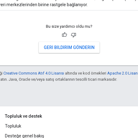
ri merkezlerinden birine rastgele bağlanıyor.
Bu size yardımcı oldu mu?
GERI BILDIRIM GÖNDERIN
ği
Creative Commons Atıf 4.0 Lisansı
altında ve kod örnekleri
Apache 2.0 Lisan
atın. Java, Oracle ve/veya satış ortaklarının tescilli ticari markasıdır.
Topluluk ve destek
Topluluk
Desteğe genel bakış