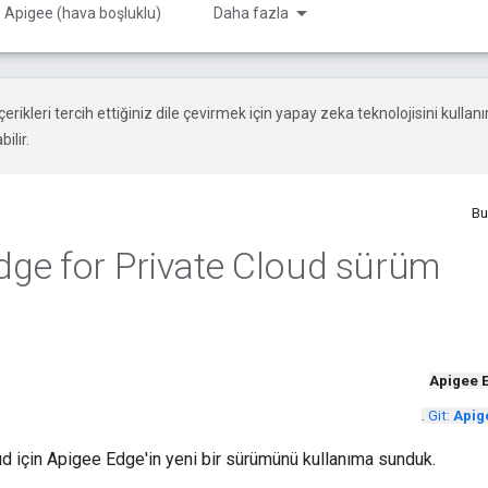
 Apigee (hava boşluklu)
Daha fazla
çerikleri tercih ettiğiniz dile çevirmek için yapay zeka teknolojisini kullanır
ilir.
Bu
Edge for Private Cloud sürüm
Apigee 
.
Git:
Apig
d için Apigee Edge'in yeni bir sürümünü kullanıma sunduk.