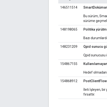
146511514
SmartDokümanl
Bu sürüm, Smart
sürüme geçmeli
148198065
Politika yürütm
Bazı durumlarda,
148231209
Qpid sunucu gü
Qpid sunucusu 
154867155
Kullanılamayan 
Hedef olmadan b
154868912
PostClientFlow'
İleti İşleyen, b
fırsattır.