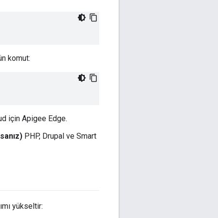
ün komut:
oud için Apigee Edge.
sanız)
PHP, Drupal ve Smart
ımı yükseltir: