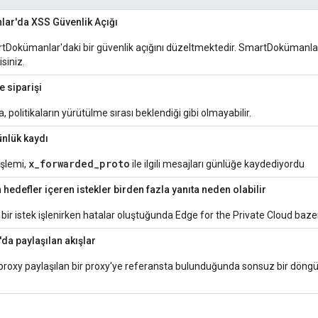
ar'da XSS Güvenlik Açığı
Dokümanlar'daki bir güvenlik açığını düzeltmektedir. SmartDokümanlar'ı
siniz.
e siparişi
 politikaların yürütülme sırası beklendiği gibi olmayabilir.
nlük kaydı
x_forwarded_proto
işlemi,
ile ilgili mesajları günlüğe kaydediyordu
hedefler içeren istekler birden fazla yanıta neden olabilir
ir istek işlenirken hatalar oluştuğunda Edge for the Private Cloud bazen
da paylaşılan akışlar
ir proxy paylaşılan bir proxy'ye referansta bulunduğunda sonsuz bir döngüye