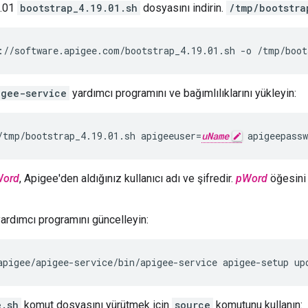
9.01
bootstrap_4.19.01.sh
dosyasını indirin.
/tmp/bootstra
://software.apigee.com/bootstrap_4.19.01.sh -o /tmp/boot
igee-service
yardımcı programını ve bağımlılıklarını yükleyin:
/tmp/bootstrap_4.19.01.sh apigeeuser=
uName
 apigeepassw
Word
, Apigee'den aldığınız kullanıcı adı ve şifredir.
pWord
öğesini 
ardımcı programını güncelleyin:
apigee/apigee-service/bin/apigee-service apigee-setup up
e.sh
komut dosyasını yürütmek için
source
komutunu kullanın: