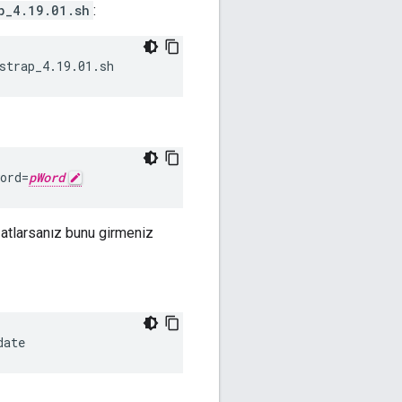
p_4.19.01.sh
:
strap_4.19.01.sh
ord=
pWord
atlarsanız bunu girmeniz
date