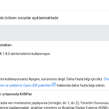
i bilinen sorunlar açıklanmaktadır:
lukları
 1.8.0 derlemelerini kullanmayın:
ini kullanıyorsanız Apigee, sürümünü değil. Daha fazla bilgi için bkz.
Önc
rme ve yükleme OpenJDK paketleri
hakkında daha fazla bilgi edinin.
zi ortamında KVM'ler
 fazla veri merkezine yayılıyorsa (örneğin, dc-1, dc-2), Yönetim Sunucusu 
lerine
bağlanmalıdır
. anahtar yönetimi ve Anahtar/Değer Eşleme (KVM) i