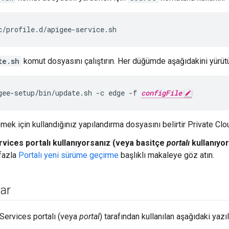
c/profile.d/apigee-service.sh
te.sh
komut dosyasını çalıştırın. Her düğümde aşağıdakini yürüt
gee-setup/bin/update.sh -c edge -f 
configFile
emek için kullandığınız yapılandırma dosyasını belirtir Private Cl
ices portalı kullanıyorsanız (veya basitçe
portalı
kullanıyor
 fazla
Portalı yeni sürüme geçirme
başlıklı makaleye göz atın.
lar
Services portalı (veya
portal
) tarafından kullanılan aşağıdaki yazıl