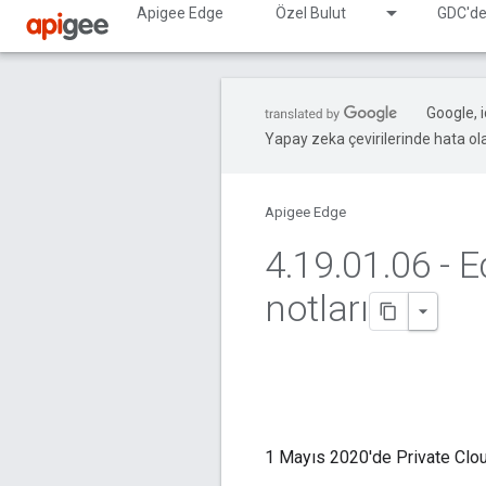
Apigee Edge
Özel Bulut
GDC'de
Google, i
Yapay zeka çevirilerinde hata olab
Apigee Edge
4
.
19
.
01
.
06 - 
notları
1 Mayıs 2020'de Private Clou