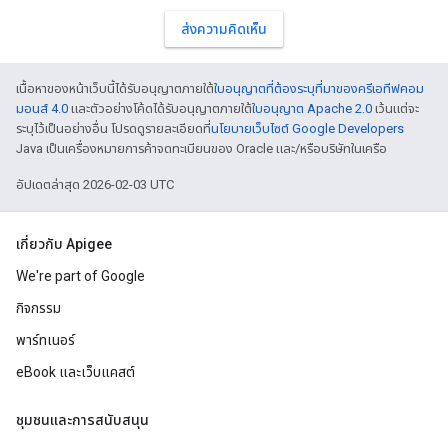
ส่งความคิดเห็น
เนื้อหาของหน้าเว็บนี้ได้รับอนุญาตภายใต้
ใบอนุญาตที่ต้องระบุที่มาของครีเอทีฟคอม
มอนส์ 4.0
และตัวอย่างโค้ดได้รับอนุญาตภายใต้
ใบอนุญาต Apache 2.0
เว้นแต่จะ
ระบุไว้เป็นอย่างอื่น โปรดดูรายละเอียดที่
นโยบายเว็บไซต์ Google Developers
Java เป็นเครื่องหมายการค้าจดทะเบียนของ Oracle และ/หรือบริษัทในเครือ
อัปเดตล่าสุด 2026-02-03 UTC
เกี่ยวกับ Apigee
We're part of Google
กิจกรรม
พาร์ทเนอร์
eBook และเว็บแคสต์
ชุมชนและการสนับสนุน