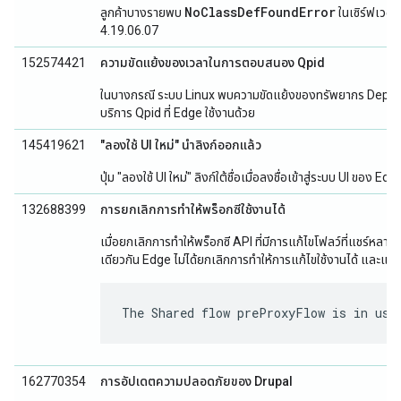
NoClassDefFoundError
ลูกค้าบางรายพบ
ในเซิร์ฟเวอร
4.19.06.07
152574421
ความขัดแย้งของเวลาในการตอบสนอง Qpid
ในบางกรณี ระบบ Linux พบความขัดแย้งของทรัพยากร Depend
บริการ Qpid ที่ Edge ใช้งานด้วย
145419621
"ลองใช้ UI ใหม่" นำลิงก์ออกแล้ว
ปุ่ม "ลองใช้ UI ใหม่" ลิงก์ใต้ชื่อเมื่อลงชื่อเข้าสู่ระบบ UI ขอ
132688399
การยกเลิกการทำให้พร็อกซีใช้งานได้
เมื่อยกเลิกการทำให้พร็อกซี API ที่มีการแก้ไขโฟลว์ที่แชร์ห
เดียวกัน Edge ไม่ได้ยกเลิกการทำให้การแก้ไขใช้งานได้ และแส
The Shared flow preProxyFlow is in use
162770354
การอัปเดตความปลอดภัยของ Drupal