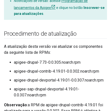
Notificações de versão:
acesse
Programação de
lançamentos da Apigee
e clique no botão
Inscrever-se
para atualizações
.
Procedimento de atualização
A atualização desta versão vai atualizar os componentes
da seguinte lista de RPMs:
apigee-drupal-7.73-0.0.305.noarch.rpm
apigee-drupal-contrib-4.19.01-0.0.302.noarch.rpm
apigee-drupal-devportal-4.19.01-0.0.307.noarch.rpm
apigee-sap-drupal-devportal-4.19.01-
0.0.307.noarch.rpm
Observação
:a RPM de apigee-drupal-contrib-4.19.01 foi
atualizada para a versão 0.0.302. Essa RPM é idêntica à