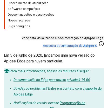
Procedimento de atualização
Softwares compatíveis
Descontinuações e desativações
Novos recursos
Bugs corrigidos
Você está visualizando a documentação do
Apigee Edge
.
info
Acesse a documentação da
Apigee X
.
Em 5 de junho de 2020, lançamos uma nova versão do
Apigee Edge para nuvem particular.
Para mais informações, acesse os recursos a seguir:
Documentação do Edge para nuvem privada 4.19.06
Dúvidas ou problemas?
Entre em contato com o
suporte do
Apigee Edge
Notificações de versão:
acesse
Programação de