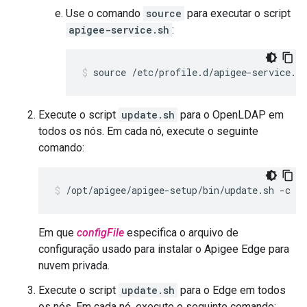
Use o comando
source
para executar o script
apigee-service.sh
:
source /etc/profile.d/apigee-service.sh
Execute o script
update.sh
para o OpenLDAP em
todos os nós. Em cada nó, execute o seguinte
comando:
/opt/apigee/apigee-setup/bin/update.sh -c ld
Em que
configFile
especifica o arquivo de
configuração usado para instalar o Apigee Edge para
nuvem privada.
Execute o script
update.sh
para o Edge em todos
os nós. Em cada nó, execute o seguinte comando: