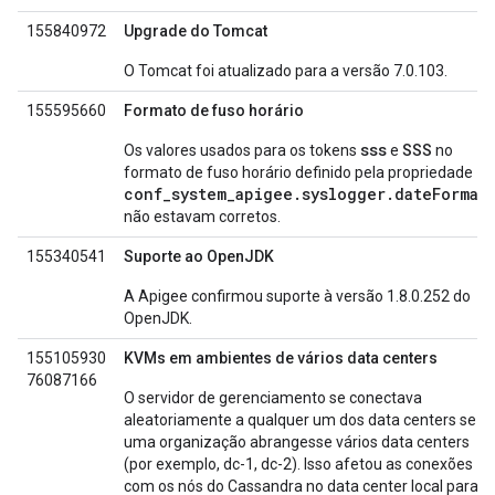
155840972
Upgrade do Tomcat
O Tomcat foi atualizado para a versão 7.0.103.
155595660
Formato de fuso horário
sss
SSS
Os valores usados para os tokens
e
no
formato de fuso horário definido pela propriedade
conf_system_apigee.syslogger.dateFormat
não estavam corretos.
155340541
Suporte ao OpenJDK
A Apigee confirmou suporte à versão 1.8.0.252 do
OpenJDK.
155105930
KVMs em ambientes de vários data centers
76087166
O servidor de gerenciamento se conectava
aleatoriamente a qualquer um dos data centers se
uma organização abrangesse vários data centers
(por exemplo, dc-1, dc-2). Isso afetou as conexões
com os nós do Cassandra no data center local para