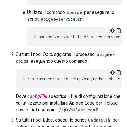
Utilizza il comando
source
per eseguire lo
script
apigee-service.sh
:
source /etc/profile.d/apigee-service.sh
Su tutti i nodi Qpid, aggiorna il processo
apigee-
qpidd
eseguendo questo comando :
/opt/apigee/apigee-setup/bin/update.sh -c qp
Dove
configFile
specifica il file di configurazione che
hai utilizzato per installare Apigee Edge per il cloud
privato. Ad esempio,
/opt/silent.conf
.
Su tutti i nodi Edge, esegui lo script
update.sh
per
edge
e il processo di sviluppo. Per farlo, esegui