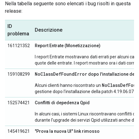
Nella tabella seguente sono elencati i bug risolti in questa
release:
ID
Descrizione
problema
161121352
Report Entrate (Monetizzazione)
I report Entrate mostravano dati errati per alcuni campi
quote delle entrate. I report mostrano ora i dati corrett
NoClassDefFoundError
159108299
dopo l'installazione dell
NoClassDefFoun
Alcuni clienti hanno riscontrato un
gestione dopo l'installazione della patch 4.19.06.07.
152574421
Conflitti di depedenza Qpid
In alcuni casi, i sistemi Linux riscontravano conflitti d
durante l'upgrade dei servizi Qpid utilizzati anche da 
145419621
"Prova la nuova UI" link rimosso