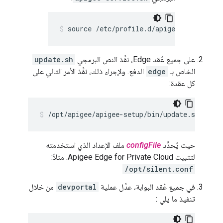
source /etc/profile.d/apigee-service.sh
على جميع عُقد Edge، نفِّذ النص البرمجي
update.sh
الخاص بـ
edge
الدفع. ولإجراء ذلك، نفِّذ الأمر التالي على
كل عقدة:
/opt/apigee/apigee-setup/bin/update.sh -c ed
حيث يُحدِّد
configFile
ملف الإعداد الذي استخدمته
لتثبيت Apigee Edge for Private Cloud. مثلاً:
/opt/silent.conf
في جميع عُقد البوابة، عدِّل عملية
devportal
من خلال
تنفيذ ما يلي :