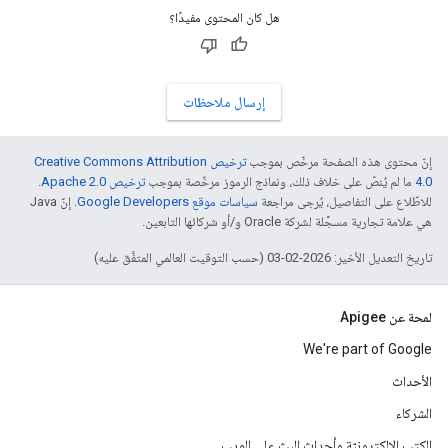
هل كان المحتوى مفيدًا؟
إرسال ملاحظات
إنّ محتوى هذه الصفحة مرخّص بموجب
ترخيص Creative Commons Attribution
4.0‏
ما لم يُنصّ على خلاف ذلك، ونماذج الرموز مرخّصة بموجب
ترخيص Apache 2.0‏
.
للاطّلاع على التفاصيل، يُرجى مراجعة
سياسات موقع Google Developers‏
. إنّ Java
هي علامة تجارية مسجَّلة لشركة Oracle و/أو شركائها التابعين.
تاريخ التعديل الأخير: 2026-02-03 (حسب التوقيت العالمي المتفَّق عليه)
لمحة عن Apigee
We're part of Google
الأحداث
الشركاء
الكتب الإلكترونيّة وأحداث البث على الويب