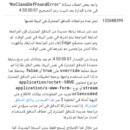
NoClassDefFoundError
واجه بعض العملاء مشكلة "
"
في خادم الإدارة بعد تثبيت رمز التصحيح 4.50.00.01.
132688399
نشر عدة مراجعات للتدفق المشترك في البيئة نفسها
عند نشر نسخة سابقة جديدة من التدفق المشترك، فإن المراجعة
السابقة المراجعة يتم نشرها في نفس البيئة في نفس الوقت. لم
يتم تنفيذ متصفّح Edge إلغاء نشر المراجعة السابقة، وأظهرت
حالة النشر مراجعتين تم نشرهما في نفس الوقت.
وبدءًا من الإصدار 4.50.00.01، لم يعد بإمكانك نشر نسخ سابقة
متعددة للتدفق المشترك في نفس البيئة، بغض النظر عمَّا إذا تم
false
true
override
ضبط معلَمة
على
أو
. يحتفظ هذا
ما إذا كنت تستخدم واجهة برمجة تطبيقات نشر التدفق المشترك
application/octet-
مع نوع محتوى MIME
application/x-www-form-
stream
أو نوع
urlencoded
لمزيد من المعلومات، يمكنك الاطّلاع على
كليهما أمثلة في الخطوة 3 من
هذا القسم من وثائق التدفق
المشتركة
. إذا تمت مشاركة التدفق في أمر جذب، سيؤدي نشر
مراجعة جديدة للتدفق المشترك إلى خطاف التدفق لاستخدام
أحدث مراجعة تم نشرها.
من خلال هذا الإصلاح، يُسمح فقط بنشر النسخة الجديدة، كما