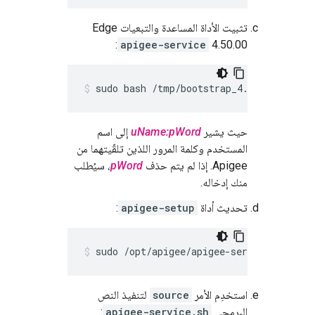
تثبيت الأداة المساعدة والتبعيات Edge
:
apigee-service
4.50.00
sudo bash /tmp/bootstrap_4.50.00.sh ap
حيث يشير
uName:pWord
إلى اسم
المستخدم وكلمة المرور اللذين تلقّيتهما من
Apigee. إذا لم يتم حذف
pWord
، سيُطلب
منك إدخاله.
تحديث أداة
apigee-setup
:
sudo /opt/apigee/apigee-service/bin/api
استخدِم الأمر
source
لتنفيذ النص
البرمجي
apigee-service.sh
: