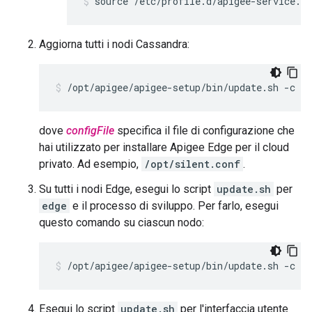
source /etc/profile.d/apigee-service.sh
Aggiorna tutti i nodi Cassandra:
/opt/apigee/apigee-setup/bin/update.sh -c cs
dove
configFile
specifica il file di configurazione che
hai utilizzato per installare Apigee Edge per il cloud
privato. Ad esempio,
/opt/silent.conf
.
Su tutti i nodi Edge, esegui lo script
update.sh
per
edge
e il processo di sviluppo. Per farlo, esegui
questo comando su ciascun nodo:
/opt/apigee/apigee-setup/bin/update.sh -c ed
Esegui lo script
update.sh
per l'interfaccia utente