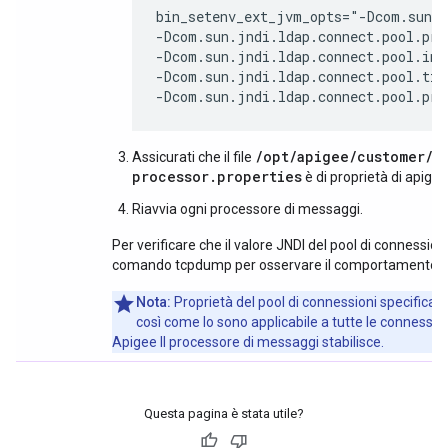
bin_setenv_ext_jvm_opts="-Dcom.sun.j
-Dcom.sun.jndi.ldap.connect.pool.pref
-Dcom.sun.jndi.ldap.connect.pool.init
-Dcom.sun.jndi.ldap.connect.pool.tim
-Dcom.sun.jndi.ldap.connect.pool.pro
/opt/apigee/customer/a
Assicurati che il file
processor.properties
è di proprietà di apige
Riavvia ogni processore di messaggi.
Per verificare che il valore JNDI del pool di connession
comando tcpdump per osservare il comportamento de
Nota:
Proprietà del pool di connessioni specificat
così come lo sono applicabile a tutte le connession
Apigee Il processore di messaggi stabilisce.
Questa pagina è stata utile?