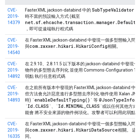
SubTypeValidator.j
CVE-
FasterXML jackson-databind 中的
2019-
時不當的預設輸入方式 (截至
net.sf.ehcache.transaction.manager.DefaultT
14379
，即可從遠端執行程式碼
CVE-
在 FasterXML jackson-databind 中發現一個多型態輸入問題 2
com.zaxxer.hikari.HikariConfig
2019-
與
相關。
14540
CVE-
在 2.9.10、2.8.11.5 以下版本的 jackson-databind 中
2019-
物件的多型態去序列化 並使用 Commons-Configuration 
14892
弱點 執行任意程式碼
CVE-
在之前所有版本中發現的 FasterXML jackson-databind 中發
2019-
些方法會允許惡意進行多型態去序列化 物件使用 Xalan JND
`enableDefaultTyping()`
@JsonTypeInfo
14893
時)
等
正
`Id.CLASS`
`Id.MINIMAL_CLASS`
、
或以任何其他方式
能會 將不安全來源的物件例項化。攻擊者可以利用此弱點執
CVE-
在 FasterXML jackson-databind 中發現一個多型態輸入問題 2
com.zaxxer.hikari.HikariDataSource
2019-
與
相關。 這個安
16335
同。