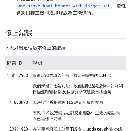
use.proxy.host.header.with.target.uri
。 屬性
會將目標主機和通訊埠設為主機標頭。
修正錯誤
下表列出這個版本修正的錯誤：
問題 ID
說明
158132963
追蹤記錄未填入部分目標流程變數的 504 秒。
我們新增了改善功能，以便擷取追蹤記錄中的相關
目標流程變數 以及數據分析來追蹤目標逾時
141670890
無法設定系統層級 TLS 設定的操作說明。
導致 TLS 設定無法在訊息處理器中生效的錯誤 現
在已經修正完畢
update.sh
123311920
在管理伺服器上啟用 TLS 後，
指令碼