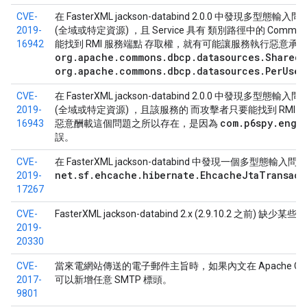
CVE-
在 FasterXML jackson-databind 2.0.0 中發現多型態
2019-
(全域或特定資源) ，且 Service 具有 類別路徑中的 Commons-
16942
能找到 RMI 服務端點 存取權，就有可能讓服務執行惡意承
org.apache.commons.dbcp.datasources.SharedP
org.apache.commons.dbcp.datasources.PerUser
CVE-
在 FasterXML jackson-databind 2.0.0 中發現多型態
2019-
(全域或特定資源) ，且該服務的 而攻擊者只要能找到 RMI
com.p6spy.engi
16943
惡意酬載這個問題之所以存在，是因為
誤。
CVE-
在 FasterXML jackson-databind 中發現一個多型態輸入問題 2
net.sf.ehcache.hibernate.EhcacheJtaTransact
2019-
17267
n
CVE-
FasterXML jackson-databind 2.x (2.9.10.2 之前) 缺少某些
2019-
20330
CVE-
當來電網站傳送的電子郵件主旨時，如果內文在 Apache Commons
2017-
可以新增任意 SMTP 標頭。
9801