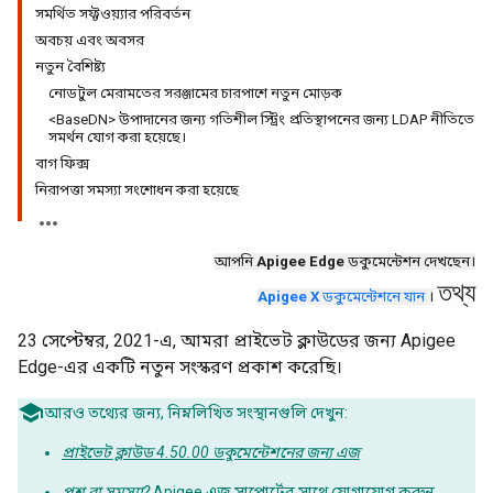
সমর্থিত সফ্টওয়্যার পরিবর্তন
অবচয় এবং অবসর
নতুন বৈশিষ্ট্য
নোডটুল মেরামতের সরঞ্জামের চারপাশে নতুন মোড়ক
<BaseDN> উপাদানের জন্য গতিশীল স্ট্রিং প্রতিস্থাপনের জন্য LDAP নীতিতে
সমর্থন যোগ করা হয়েছে।
বাগ ফিক্স
নিরাপত্তা সমস্যা সংশোধন করা হয়েছে
আপনি
Apigee Edge
ডকুমেন্টেশন দেখছেন।
তথ্য
Apigee X
ডকুমেন্টেশনে যান
।
23 সেপ্টেম্বর, 2021-এ, আমরা প্রাইভেট ক্লাউডের জন্য Apigee
Edge-এর একটি নতুন সংস্করণ প্রকাশ করেছি।
আরও তথ্যের জন্য, নিম্নলিখিত সংস্থানগুলি দেখুন:
প্রাইভেট ক্লাউড 4.50.00 ডকুমেন্টেশনের জন্য এজ
প্রশ্ন বা সমস্যা?
Apigee এজ সাপোর্টের
সাথে যোগাযোগ করুন