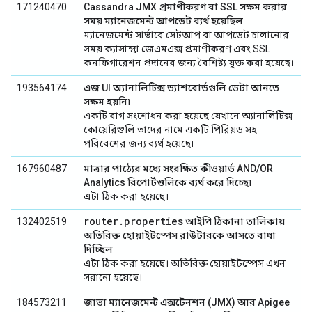
171240470
Cassandra JMX প্রমাণীকরণ বা SSL সক্ষম করার
সময় ম্যানেজমেন্ট আপডেট ব্যর্থ হয়েছিল
ম্যানেজমেন্ট সার্ভারে সেটআপ বা আপডেট চালানোর
সময় ক্যাসান্দ্রা জেএমএক্স প্রমাণীকরণ এবং SSL
কনফিগারেশন প্রদানের জন্য বৈশিষ্ট্য যুক্ত করা হয়েছে।
193564174
এজ UI অ্যানালিটিক্স ড্যাশবোর্ডগুলি ডেটা আনতে
সক্ষম হয়নি৷
একটি বাগ সংশোধন করা হয়েছে যেখানে অ্যানালিটিক্স
কোয়েরিগুলি তাদের নামে একটি পিরিয়ড সহ
পরিবেশের জন্য ব্যর্থ হয়েছে৷
167960487
মাত্রার পাঠ্যের মধ্যে সংরক্ষিত কীওয়ার্ড AND/OR
Analytics রিপোর্টগুলিকে ব্যর্থ করে দিচ্ছে৷
এটা ঠিক করা হয়েছে।
router.properties
132402519
আইপি ঠিকানা তালিকায়
অতিরিক্ত হোয়াইটস্পেস রাউটারকে আসতে বাধা
দিচ্ছিল
এটা ঠিক করা হয়েছে। অতিরিক্ত হোয়াইটস্পেস এখন
সরানো হয়েছে।
184573211
জাভা ম্যানেজমেন্ট এক্সটেনশন (JMX) আর Apigee