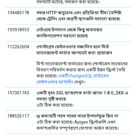
সমস্যাটি ঘটেছে, সমাধান করা হয়েছে।
194485178
সমস্ত HTTP অনুরোধ এবং প্রতিক্রিয়া সীমা বৈশিষ্ট্য
থেকে ট্রেলিং এবং অগ্রণী স্থানগুলি সরানো হয়েছে৷
193918953
গেটওয়ে উপাদান থেকে কিছু অব্যবহৃত
কনফিগারেশন সরানো হয়েছে
112262604
পোস্টগ্রেস ফেইলওভার সঞ্চালিত হলে মিন্ট
ম্যানেজমেন্ট সার্ভার আপডেট করা প্রয়োজন
মিন্ট ম্যানেজমেন্ট সার্ভারের জন্য পোস্টগ্রেস সংযোগের
বিবরণ পরিবর্তন করার জন্য একটি উন্নত স্ক্রিপ্ট তৈরি
করা হয়েছে।
একটি PostgreSQL ডাটাবেস
ফেইলওভার হ্যান্ডলিং
দেখুন।
197301743
একটি বৃহৎ SSL হ্যান্ডশেক বার্তা জাভা 1.8.0_3XX-এ
সমস্যা সৃষ্টি করছে
এটা ঠিক করা হয়েছে।
188526117
ip কমান্ডটি পরম পথের সাথে উপসর্গযুক্ত ছিল না
এটা ঠিক করা হয়েছে। Apigee স্ক্রিপ্টগুলি এখন
কমান্ডগুলির সম্পূর্ণরূপে যোগ্যতা অর্জন করেছে।