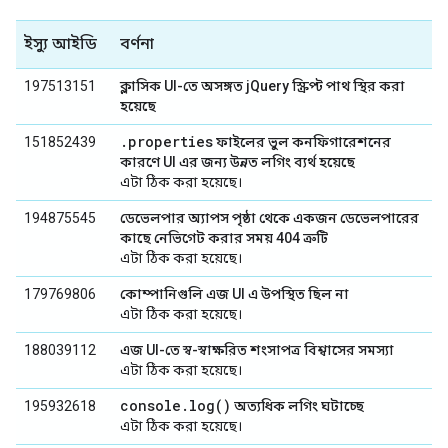
ইস্যু আইডি
বর্ণনা
197513151
ক্লাসিক UI-তে অসঙ্গত jQuery স্ক্রিপ্ট পাথ স্থির করা
হয়েছে
.properties
151852439
ফাইলের ভুল কনফিগারেশনের
কারণে UI এর জন্য উন্নত লগিং ব্যর্থ হয়েছে
এটা ঠিক করা হয়েছে।
194875545
ডেভেলপার অ্যাপস পৃষ্ঠা থেকে একজন ডেভেলপারের
কাছে নেভিগেট করার সময় 404 ত্রুটি
এটা ঠিক করা হয়েছে।
179769806
কোম্পানিগুলি এজ UI এ উপস্থিত ছিল না
এটা ঠিক করা হয়েছে।
188039112
এজ UI-তে স্ব-স্বাক্ষরিত শংসাপত্র বিশ্বাসের সমস্যা
এটা ঠিক করা হয়েছে।
console.log()
195932618
অত্যধিক লগিং ঘটাচ্ছে
এটা ঠিক করা হয়েছে।