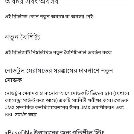
অবচয় এবং অবসর
এই রিলিজে কোন নতুন অবচয় বা অবসর নেই।
নতুন বৈশিষ্ট্য
এই রিলিজটি নিম্নলিখিত নতুন বৈশিষ্ট্যগুলি প্রবর্তন করে:
নোডটুল মেরামতের সরঞ্জামের চারপাশে নতুন
মোড়ক
নোডটুল মেরামত চালানোর আগে মোড়কটি ডিস্কের স্থান (যেখানে
ক্যাসান্ড্রা মাউন্ট করা আছে) একটি স্যানিটী পরীক্ষা করে। মোড়ক
JMX সম্পর্কিত কনফিগারেশনের উপর JMX প্রমাণীকরণ এবং
SSL সমর্থন করে।
<Base
DN> উপাদানের জন্য গতিশীল স্ট্রিং