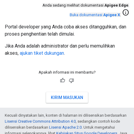
Anda sedang melihat dokumentasi
Apigee Edge
.
info
Buka dokumentasi
Apigee X
.
Portal developer yang Anda coba akses ditangguhkan, dan
proses penghentian telah dimulai.
Jika Anda adalah administrator dan perlu memulihkan
akses,
ajukan tiket dukungan
.
Apakah informasi ini membantu?
KIRIM MASUKAN
Kecuali dinyatakan lain, konten di halaman ini dilisensikan berdasarkan
Lisensi Creative Commons Attribution 4.0
, sedangkan contoh kode
dilisensikan berdasarkan
Lisensi Apache 2.0
. Untuk mengetahui
informasi selengkapnya, lihat
Kebijakan Situs Google Developers
. Java