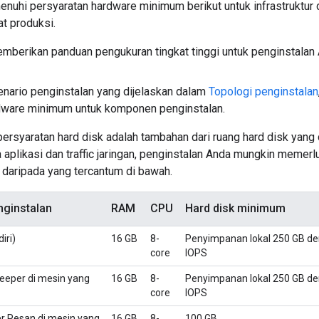
nuhi persyaratan hardware minimum berikut untuk infrastruktur d
at produksi.
emberikan panduan pengukuran tingkat tinggi untuk penginstalan 
nario penginstalan yang dijelaskan dalam
Topologi penginstalan
dware minimum untuk komponen penginstalan.
 persyaratan hard disk adalah tambahan dari ruang hard disk yang
aplikasi dan traffic jaringan, penginstalan Anda mungkin memerlu
 daripada yang tercantum di bawah.
ginstalan
RAM
CPU
Hard disk minimum
iri)
16 GB
8-
Penyimpanan lokal 250 GB d
core
IOPS
eper di mesin yang
16 GB
8-
Penyimpanan lokal 250 GB d
core
IOPS
 Pesan di mesin yang
16 GB
8-
100 GB