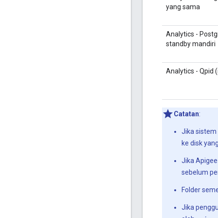
yang sama
Analytics - Post
standby mandiri
Analytics - Qpid 
Catatan
:
Jika sistem
ke disk yang
Jika Apigee
sebelum pen
Folder seme
Jika penggu