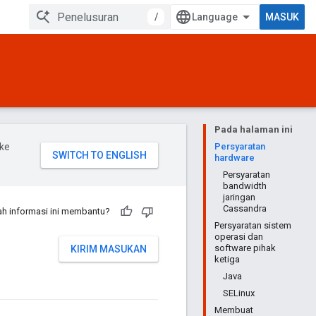
/
MASUK
Pada halaman ini
ke
Persyaratan
hardware
Persyaratan
bandwidth
jaringan
Cassandra
h informasi ini membantu?
Persyaratan sistem
operasi dan
software pihak
KIRIM MASUKAN
ketiga
Java
SELinux
Membuat