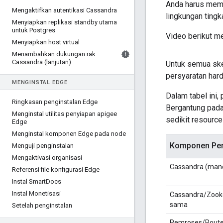
Anda harus meme
Mengaktifkan autentikasi Cassandra
lingkungan tingk
Menyiapkan replikasi standby utama
untuk Postgres
Video berikut m
Menyiapkan host virtual
Menambahkan dukungan rak
Cassandra (lanjutan)
Untuk semua ske
persyaratan har
MENGINSTAL EDGE
Dalam tabel ini,
Ringkasan penginstalan Edge
Bergantung pada 
Menginstal utilitas penyiapan apigee
sedikit resource
Edge
Menginstal komponen Edge pada node
Komponen Pen
Menguji penginstalan
Mengaktivasi organisasi
Cassandra (mand
Referensi file konfigurasi Edge
Instal Smart
Docs
Instal Monetisasi
Cassandra/Zooke
sama
Setelah penginstalan
Pemroses/Router