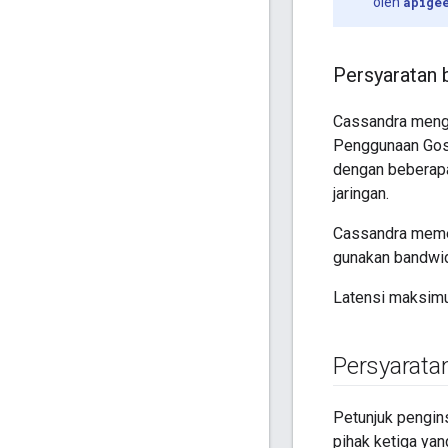
oleh
apige
Persyaratan 
Cassandra men
Penggunaan Goss
dengan beberapa 
jaringan.
Cassandra meme
gunakan bandwidt
Latensi maksimu
Persyaratan
Petunjuk pengins
pihak ketiga ya