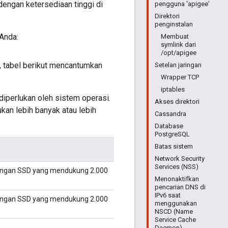
engan ketersediaan tinggi di
pengguna 'apigee'
Direktori
penginstalan
Anda:
Membuat
symlink dari
/opt/apigee
, tabel berikut mencantumkan
Setelan jaringan
Wrapper TCP
iptables
 diperlukan oleh sistem operasi.
Akses direktori
kan lebih banyak atau lebih
Cassandra
Database
PostgreSQL
Batas sistem
Network Security
Services (NSS)
engan SSD yang mendukung 2.000
Menonaktifkan
pencarian DNS di
IPv6 saat
engan SSD yang mendukung 2.000
menggunakan
NSCD (Name
Service Cache
Daemon)