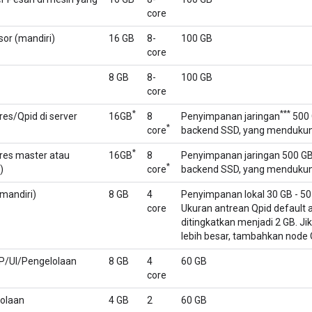
core
or (mandiri)
16 GB
8-
100 GB
core
8 GB
8-
100 GB
core
*
***
res/Qpid di server
16GB
8
Penyimpanan jaringan
500 
*
core
backend SSD, yang mendukung 
*
gres master atau
16GB
8
Penyimpanan jaringan 500 GB
*
)
core
backend SSD, yang mendukung 
(mandiri)
8 GB
4
Penyimpanan lokal 30 GB - 5
core
Ukuran antrean Qpid default 
ditingkatkan menjadi 2 GB. J
lebih besar, tambahkan node
P/UI/Pengelolaan
8 GB
4
60 GB
core
lolaan
4 GB
2
60 GB