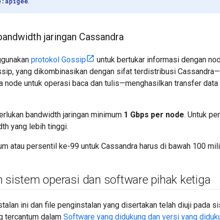
e:apigee
.
bandwidth jaringan Cassandra
ggunakan
protokol Gossip
untuk bertukar informasi dengan node
ip, yang dikombinasikan dengan sifat terdistribusi Cassandra
node untuk operasi baca dan tulis—menghasilkan transfer data y
rlukan bandwidth jaringan minimum
1 Gbps per node
. Untuk pe
h yang lebih tinggi.
m atau persentil ke-99 untuk Cassandra harus di bawah 100 mili
 sistem operasi dan software pihak ketiga
talan ini dan file penginstalan yang disertakan telah diuji pada 
ng tercantum dalam
Software yang didukung dan versi yang diduk