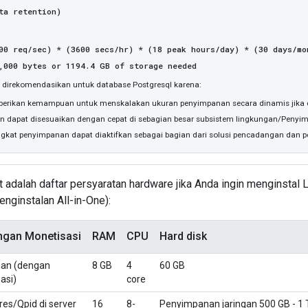
a retention)
00 req/sec) * (3600 secs/hr) * (18 peak hours/day) * (30 days/mo
,000 bytes or 1194.4 GB of storage needed
e direkomendasikan untuk database Postgresql karena:
berikan kemampuan untuk menskalakan ukuran penyimpanan secara dinamis jika d
an dapat disesuaikan dengan cepat di sebagian besar subsistem lingkungan/Penyim
ngkat penyimpanan dapat diaktifkan sebagai bagian dari solusi pencadangan dan 
kut adalah daftar persyaratan hardware jika Anda ingin menginstal
nginstalan All-in-One):
gan Monetisasi
RAM
CPU
Hard disk
aan (dengan
8 GB
4
60 GB
asi)
core
res/Qpid di server
16
8-
Penyimpanan jaringan 500 GB - 1