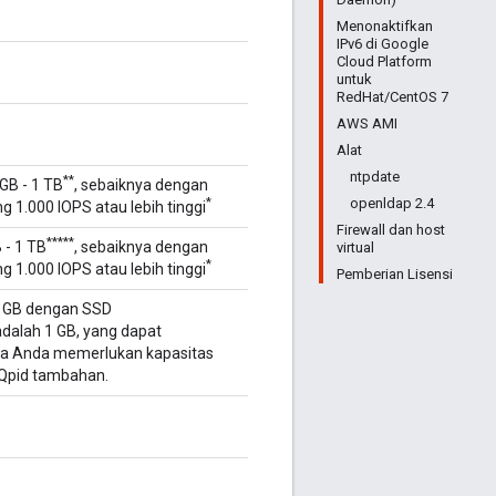
Menonaktifkan
IPv6 di Google
Cloud Platform
untuk
RedHat/CentOS 7
AWS AMI
Alat
ntpdate
**
GB - 1 TB
, sebaiknya dengan
*
openldap 2.4
1.000 IOPS atau lebih tinggi
Firewall dan host
**
***
 - 1 TB
, sebaiknya dengan
virtual
*
1.000 IOPS atau lebih tinggi
Pemberian Lisensi
0 GB dengan SSD
adalah 1 GB, yang dapat
ika Anda memerlukan kapasitas
 Qpid tambahan.