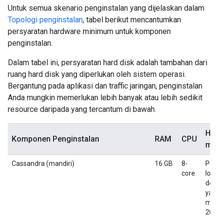
Untuk semua skenario penginstalan yang dijelaskan dalam
Topologi penginstalan
, tabel berikut mencantumkan
persyaratan hardware minimum untuk komponen
penginstalan.
Dalam tabel ini, persyaratan hard disk adalah tambahan dari
ruang hard disk yang diperlukan oleh sistem operasi.
Bergantung pada aplikasi dan traffic jaringan, penginstalan
Anda mungkin memerlukan lebih banyak atau lebih sedikit
resource daripada yang tercantum di bawah.
Har
Komponen Penginstalan
RAM
CPU
mi
Cassandra (mandiri)
16 GB
8-
Pen
core
loka
den
yan
men
200