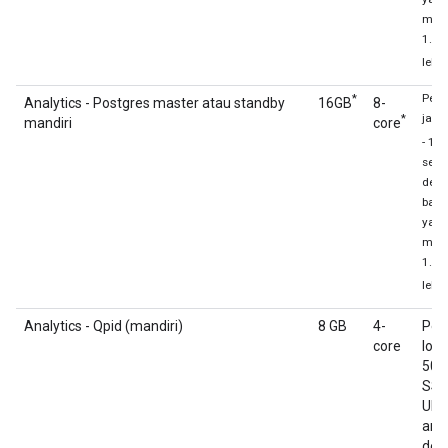
men
1.00
lebih
*
Pen
Analytics - Postgres master atau standby
16GB
8-
*
jari
mandiri
core
- 1 T
seba
den
back
yan
men
1.00
lebih
Analytics - Qpid (mandiri)
8 GB
4-
Pen
core
loka
50 
SS
Uku
ant
def