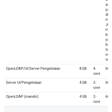
adal
yan
diti
men
Jik
mem
kap
yang
besa
tam
nod
tam
OpenLDAP/UI/Server Pengelolaan
8 GB
4-
60 
core
Server UI/Pengelolaan
4 GB
2-
60 
core
OpenLDAP (mandiri)
4 GB
2-
60 
core