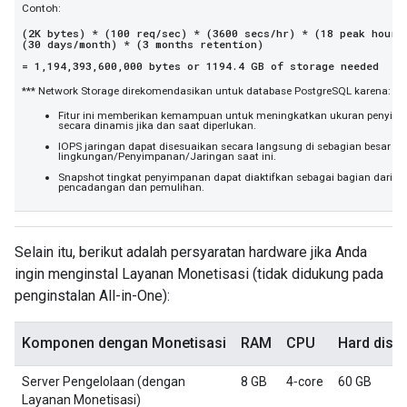
Contoh:
(2K bytes) * (100 req/sec) * (3600 secs/hr) * (18 peak hours
(30 days/month) * (3 months retention)
= 1,194,393,600,000 bytes or 1194.4 GB of storage needed
*** Network Storage direkomendasikan untuk database PostgreSQL karena:
Fitur ini memberikan kemampuan untuk meningkatkan ukuran penyim
secara dinamis jika dan saat diperlukan.
IOPS jaringan dapat disesuaikan secara langsung di sebagian besar s
lingkungan/Penyimpanan/Jaringan saat ini.
Snapshot tingkat penyimpanan dapat diaktifkan sebagai bagian dari so
pencadangan dan pemulihan.
Selain itu, berikut adalah persyaratan hardware jika Anda
ingin menginstal Layanan Monetisasi (tidak didukung pada
penginstalan All-in-One):
Komponen dengan Monetisasi
RAM
CPU
Hard disk
Server Pengelolaan (dengan
8 GB
4‑core
60 GB
Layanan Monetisasi)