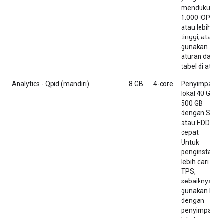
mendukung
1.000 IOPS
atau lebih
tinggi, atau
gunakan
aturan dari
tabel di atas
Analytics - Qpid (mandiri)
8 GB
4-core
Penyimpan
lokal 40 GB 
500 GB
dengan SS
atau HDD
cepat
Untuk
penginstala
lebih dari 2
TPS,
sebaiknya
gunakan H
dengan
penyimpan