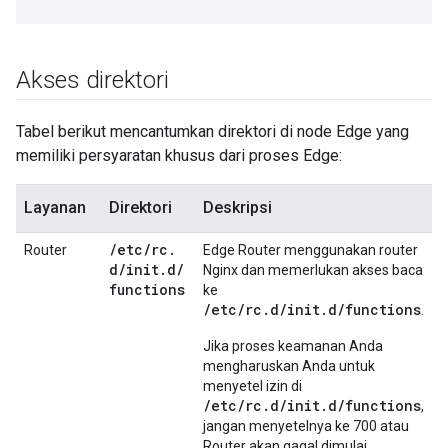
Akses direktori
Tabel berikut mencantumkan direktori di node Edge yang
memiliki persyaratan khusus dari proses Edge:
Layanan
Direktori
Deskripsi
/
etc
/
rc
.
Router
Edge Router menggunakan router
d
/
init
.
d
/
Nginx dan memerlukan akses baca
functions
ke
/etc/rc.d/init.d/functions
.
Jika proses keamanan Anda
mengharuskan Anda untuk
menyetel izin di
/etc/rc.d/init.d/functions
,
jangan menyetelnya ke 700 atau
Router akan gagal dimulai.