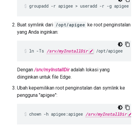
groupadd -r apigee > useradd -r -g apigee -
Buat symlink dari
/opt/apigee
ke root penginstalan
yang Anda inginkan:
ln -Ts 
/srv/myInstallDir
 /opt/apigee
Dengan
/srv/myInstallDir
adalah lokasi yang
diinginkan untuk file Edge.
Ubah kepemilikan root penginstalan dan symlink ke
pengguna "apigee":
chown -h apigee:apigee 
/srv/myInstallDir
 