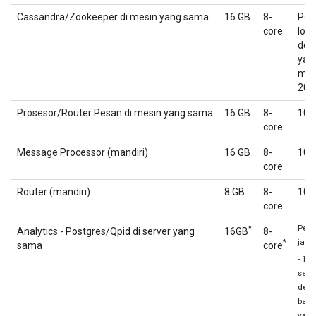
Cassandra/Zookeeper di mesin yang sama
16 GB
8-
Pen
core
loka
den
yan
men
200
Prosesor/Router Pesan di mesin yang sama
16 GB
8-
100
core
Message Processor (mandiri)
16 GB
8-
100
core
Router (mandiri)
8 GB
8-
100
core
*
Pen
Analytics - Postgres/Qpid di server yang
16GB
8-
*
jari
sama
core
- 1 T
seba
den
back
yan