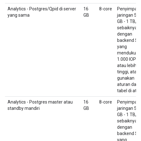
Analytics - Postgres/Qpid di server
16
8-core
Penyimpan
yang sama
GB
jaringan 50
GB - 1 TB,
sebaiknya
dengan
backend SS
yang
mendukung
1.000 IOPS
atau lebih
tinggi, atau
gunakan
aturan dari
tabel di atas
Analytics - Postgres master atau
16
8-core
Penyimpan
standby mandiri
GB
jaringan 50
GB - 1 TB,
sebaiknya
dengan
backend SS
yang