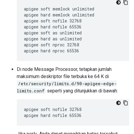
apigee soft memlock unlimited

apigee hard memlock unlimited

apigee soft nofile 32768

apigee hard nofile 65536

apigee soft as unlimited

apigee hard as unlimited

apigee soft nproc 32768

apigee hard nproc 65536
Di node Message Processor, tetapkan jumlah
maksimum deskriptor file terbuka ke 64 K di
/etc/security/limits.d/90-apigee-edge-
limits.conf
seperti yang ditunjukkan di bawah:
apigee soft nofile 32768

apigee hard nofile 65536
Jika perlu, Anda dapat menaikkan batas tersebut.