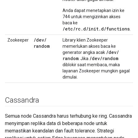
Anda dapat menetapkan izin ke
744 untuk mengizinkan akses
baca ke
/etc/rc.d/init.d/functions
.
/
dev
/
Zookeeper
Library klien Zookeeper
random
memerlukan akses baca ke
/
dev
/
generator angka acak
random
/
dev
/
random
. Jika
diblokir saat membaca, maka
layanan Zookeeper mungkin gagal
dimulai.
Cassandra
Semua node Cassandra harus terhubung ke ring. Cassandra
menyimpan replika data di beberapa node untuk
memastikan keandalan dan fault tolerance. Strategi