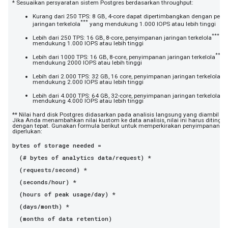
* Sesuaikan persyaratan sistem Postgres berdasarkan throughput:
Kurang dari 250 TPS: 8 GB, 4-core dapat dipertimbangkan dengan pen
***
jaringan terkelola
yang mendukung 1.000 IOPS atau lebih tinggi
***
Lebih dari 250 TPS: 16 GB, 8-core, penyimpanan jaringan terkelola
ya
mendukung 1.000 IOPS atau lebih tinggi
***
Lebih dari 1000 TPS: 16 GB, 8-core, penyimpanan jaringan terkelola
y
mendukung 2000 IOPS atau lebih tinggi
***
Lebih dari 2.000 TPS: 32 GB, 16 core, penyimpanan jaringan terkelola
mendukung 2.000 IOPS atau lebih tinggi
***
Lebih dari 4.000 TPS: 64 GB, 32-core, penyimpanan jaringan terkelola
mendukung 4.000 IOPS atau lebih tinggi
** Nilai hard disk Postgres didasarkan pada analisis langsung yang diambil ol
Jika Anda menambahkan nilai kustom ke data analisis, nilai ini harus ditingk
dengan tepat. Gunakan formula berikut untuk memperkirakan penyimpanan y
diperlukan:
bytes of storage needed =
(# bytes of analytics data/request) *
(requests/second) *
(seconds/hour) *
(hours of peak usage/day) *
(days/month) *
(months of data retention)