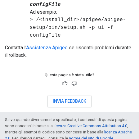
configFile
Ad esempio:
> /<install_dir>/apigee/apigee-
setup/bin/setup.sh -p ui -f
configFile
Contatta l'
Assistenza Apigee
se riscontri problemi durante
il rollback.
Questa pagina è stata utile?
INVIA FEEDBACK
Salvo quando diversamente specificato, i contenuti di questa pagina
sono concessi in base alla
licenza Creative Commons Attribution 4.0
,
mentre gli esempi di codice sono concessi in base alla
licenza Apache
2.0
. Per ulteriori dettagli, consulta le
norme del sito di Google