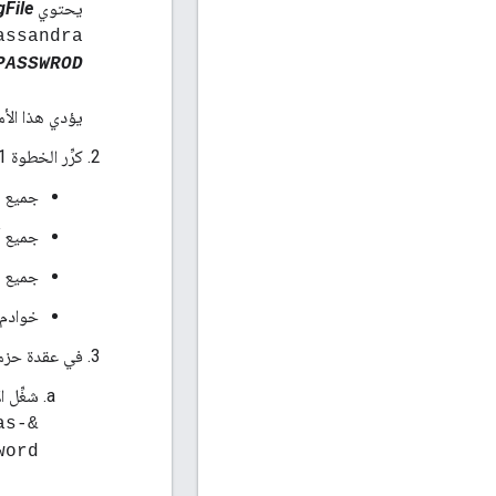
يحتوي
gFile
assandra
PASSWROD
يؤدي هذا الأمر
كرِّر الخطوة 1 في:
جميع م
جميع أ
جميع خوادم erver
خوادم Postgres (خادم stgres
في عقدة حزمة BaaS للإصدار 4.16.05.04 والإصدارا
شغِّل ا
as-
word