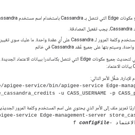
ام اسم مستخدم Cassandra وكلمة المرور.
دقة.
اضبط اسم المستخدم وكلمة المرور لـ Cassandra على أي عقدة واحدة. ما 
استخدم الإجراء التالي لتحديث جميع مكونات Edge التي تتصل بكاساندرا ببيان
لإدارة، شغِّل الأمر التالي:
ee/apigee-service/bin/apigee-service Edge-mana
e_cassandra_credits -u CASS_USERNAME -p CASS_
يًا تمرير ملف إلى الأمر الذي يحتوي على اسم المستخدم وكلمة المرور الجديدَين
اعتماد -f
configFile