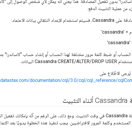
"كاساندرا" بدون تفعيل المصادقة. هذا يعني أنه يمكن لأي شخص الوصول إلى "كاس
داد التلقائي بيانات الاعتماد:
cassan'
c'
الحساب أو ضبط كلمة مرور مختلفة لهذا الحساب أو إنشاء حساب "كاساندرا" ج
Cassandra C البيانات.
يُرجى الاطّلاع على
.datastax.com/documentation/cql/3.0/cql/cql_reference/cqlC
ثبيت
مستخدم وكلمة المرور الافتراضيين. يجب تنفيذ هذه الخطوة يدويًا بعد اكتمال تثبيت a