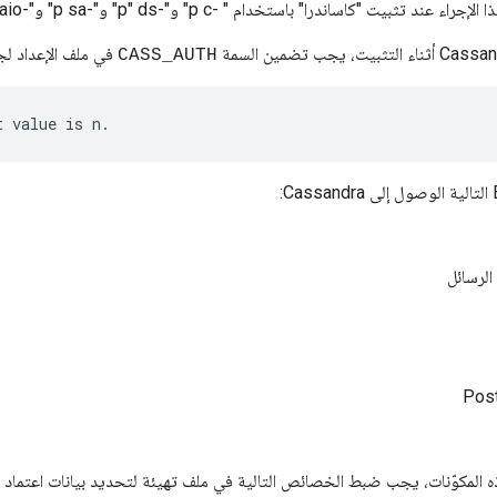
 تثبيت "كاساندرا" باستخدام " -p c" و"-p" ds" و"-p sa" و"-p aio" و"-p asa" و"-p ebp" الخيارات.
في ملف الإعداد لجميع عُق
CASS_AUTH
t value is n.
الرسائل
 المكوّنات، يجب ضبط الخصائص التالية في ملف تهيئة لتحديد بيانات اعتماد كا