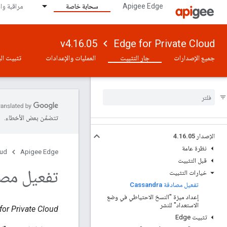
Apigee Edge
سحابة خاصة
مراقبة وا
v4.16.05
Edge for Private Cloud
جميع الإصدارات
جارٍ التثبيت
العمليات والإعدادات
تثبيت الب
تتضمّن بعض الأخطاء.
الإصدار 4
05
.
16
.
نظرة عامة
oud
Apigee Edge
قبل التثبيت
تفعيل مصادقة ra
خيارات التثبيت
تفعيل مصادقة Cassandra
إعداد ميزة "النسخ الاحتياطي في وضع
الاستعداد" للنشر
Edge for Private Cloud، الإصد
تثبيت Edge