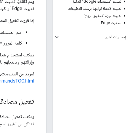
يتم تلقائيًا تثبيت 
تثبيت "مستندات Google" الذكية
تثبيت Edge أو كجزء من عملية التثبيت الدفع.
تثبيت Baa
S لواجهة برمجة التطبيقات
تثبيت ميزة "تحقيق الربح"
إذا قررت تفعيل المصادقة على Cassandra، فسيتم استخدام الإع
تحديث Edge
اسم المستخدم = 'dra
إصدارات أخرى
كلمة المرور = 'assandra
يمكنك استخدام هذا 
وإزالتهم وتعديلهم باستخدام REATE/ALTER/DROP USER
لمزيد من المعلومات، 
ommandsTOC.html
تفعيل مصادقة Cassandra أثناء الت
تتمكن من تغيير اسم ال