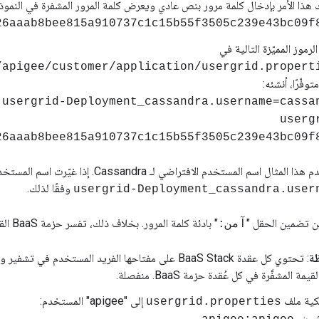
 هذا الأمر بإدخال كلمة مرور بنص عادي ويعرض كلمة المرور المشفرة في النموذ
26aaab8bee815a910737c1c15b55f3505c239e43bc09f
رموز المميّزة التالية في
توفّرًا، أنشئه:
usergrid-Deployment_cassandra.username=cassa
userg
26aaab8bee815a910737c1c15b55f3505c239e43bc09f
المثال اسم المستخدم الافتراضي لـ Cassandra. إذا غيّرت اسم المستخدم، اضبط
وفقًا لذلك.
usergrid-Deployment_cassandra.user
 من تضمين الحقل "
" بادئة كلمة المرور. بخلاف ذلك، تفسر حزمة BaaS القيمة على أنها غير مشفرة.
آمن:
ة
: تحتوي كل عقدة BaaS Stack على مفتاحها الفريد المستخدم في
يمة المشفَّرة في كل عُقدة حزمة BaaS. منفصلة.
ملكية ملف
إلى "apigee" المستخدم:
usergrid.properties