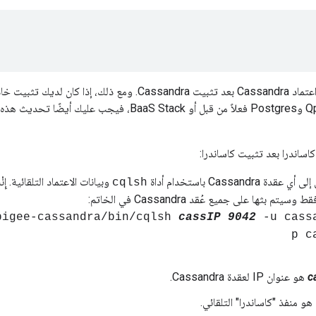
يمكنك تغيير بيانات اعتماد Cassandra بعد تثبيت Cassandra. ومع
التوجيه وخوادم Qpid وPostgres فعلاً من قبل أو BaaS Stack،
كاساندرا بعد تثبيت كاساندرا:
 Cassandra باستخدام أداة
وبيانات الاعتماد التلقائية. إ
cqlsh
تم بثها على جميع عُقد Cassandra في الخاتم:
cassIP
9042
-u cass
p c
c
هو عنوان IP لعقدة Cassandra.
هو منفذ "كاساندرا" التلقائي.