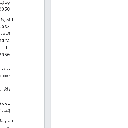
يطالبك
8050
اضبط ال
/opt/apigee/customer/application/usergrid.properties
الملف م
ndra
rid-
8050
يستخدم هذا 
name
تأكَّد
ملاحظ
إنشاء الق
غيِّر 