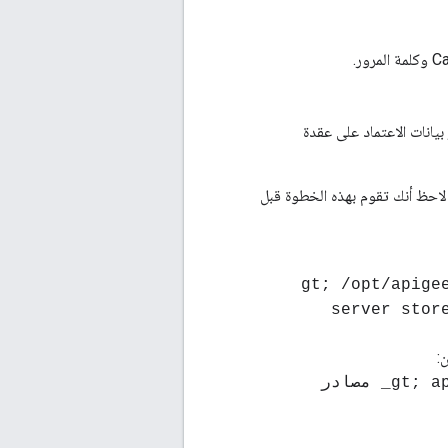
عليك سوى تغيير بيانات الاعتماد على عقدة
ات الاعتماد الجديدة. لاحظ أنك تقوم بهذه الخطوة قبل
&gt; /opt/apig
server stor
:
&gt; apigee-service Edge-management-server store_cassandra_ مصادر