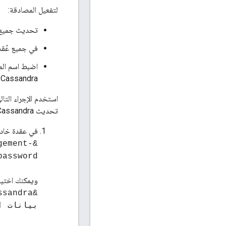
لتفعيل المصادقة:
تحديث جميع مكونات Edge التي تتصل بـ Cassandra باستخد
في جميع عُقد Cassandra، يجب تفعيل المصا
Cassandra واحدة، وسيتم بثها على جميع عُقد Cassandra في خاتم
تحديث Cassandra بيانات الاعتماد:
في عقدة خادم ا
gement-
password
ويمكنك اختيار
بيانات ال