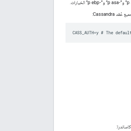
د Cassandra:
CASS_AUTH=y # The defaul
ساندرا: