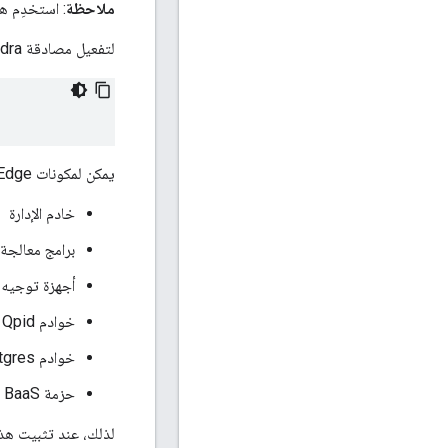
ملاحظة
: استخدِم هذا الإجراء عند
لتفعيل مصادقة Cassandra أثناء التثبيت، يجب تضمين السمة
يمكن لمكونات Edge التالية الوصول إلى Cassandra:
خادم الإدارة
برامج معالجة 
أجهزة توجيه
خوادم Qpid
خوادم Postgres
حزمة BaaS
لذلك، عند تثبيت هذه