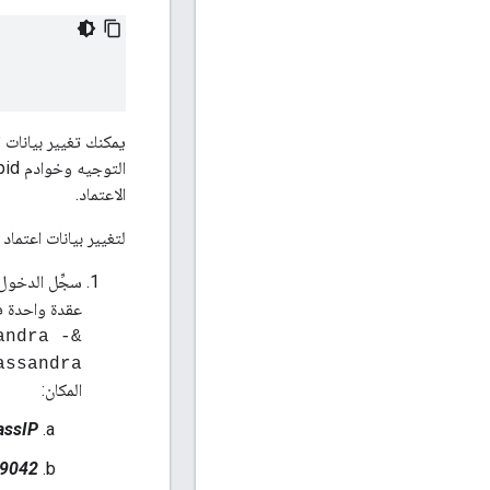
الاعتماد.
لتغيير بيانات اعتماد 
سجِّل الدخول إلى أي عقدة
عقدة واحدة فقط وسي
andra -
&gt; /opt/apigee/apigee-cassandra/bin/cqlsh
assandra
المكان:
assIP
9042