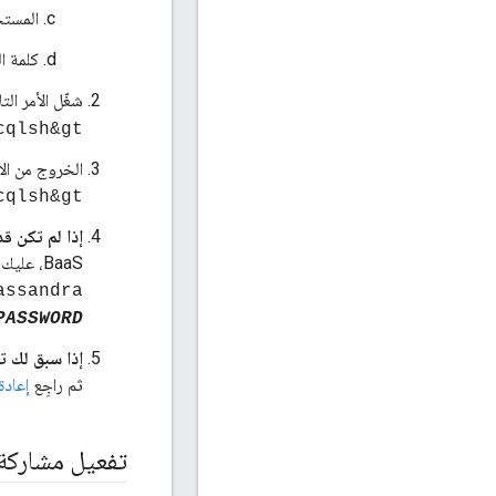
المستخ
كلمة ا
شغّل الأمر ال
cqlsh&gt; مستخدم بديل "كاساندرا" مع password
الخروج من الأد
cqlsh&gt; خروج
إذا لم تكن قد 
BaaS، عليك تعيين الخصائص التالية في config، ثم تثبيت هذه المكوّنات:
assandra
PASSWORD
إذا سبق لك ت
ثم راجِع
إعادة
تفعيل مشاركة 