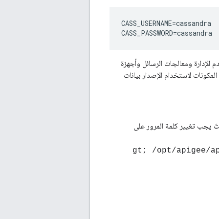
CASS_USERNAME=cassandra 

CASS_PASSWORD=cassandra
 ذلك، إذا كان لديك تثبيت خادم الإدارة ومعالجات الرسائل وأجهزة
 فيجب عليك أيضًا تحديث هذه المكونات لاستخدام الإصدار بيانات
ِنْتَ يجب تغيير كلمة المرور على