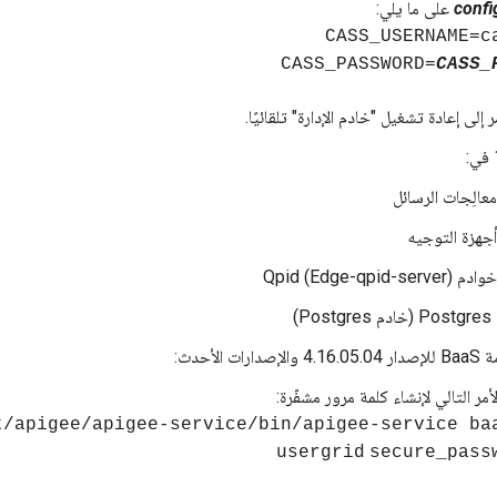
confi
على ما يلي:
CASS_USERNAME=c
CASS_PASSWORD=
CASS_
 إلى إعادة تشغيل "خادم الإدارة" تلقائيًا.
عالِجات الرسائل
جهزة التوجيه
Qpid (Edge-qpid-s)
Po)
ت الأحدث:
لأمر التالي لإنشاء كلمة مرور مشفّرة:
pt/apigee/apigee-service/bin/apigee-service ba
usergrid
secure_pass