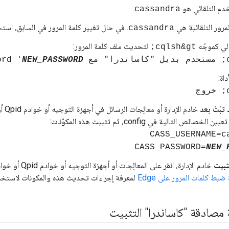
دم التلقائي هو
.
cassandra
لمرور التلقائية هي
. في حال تغيير كلمة المرور في السابق، استخد
cassandra
تالي كموجّه
لتحديث ملف كلمة المرور:
cqlsh&gt;
 '
NEW_PASSWORD
اة:
ثبّتّ بعد
CASS_USERNAME=c
CASS_PASSWORD=
NEW_
ثبيت
 ضبط كلمات المرور على Edge
لمعرفة إجراءات تحديث هذه والمكونات لاستخدام
مصادقة "كاساندرا" التثبيت