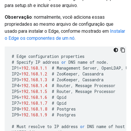
para setup.sh e incluir esse arquivo.
Observação
: normalmente, você adiciona essas
propriedades ao mesmo arquivo de configuração que
usado para instalar o Edge, conforme mostrado em
Instalar
o Edge os componentes de um nó
.
#
Edge
configuration
properties
#
Specify
IP
address
or
DNS
name
of
node
.
IP1
=
192.168.1.1
#
Management
Server
,
OpenLDAP
,
UI
IP2
=
192.168.1.2
#
ZooKeeper
,
Cassandra
IP3
=
192.168.1.3
#
ZooKeeper
,
Cassandra
IP4
=
192.168.1.4
#
Router
,
Message
Processor
IP5
=
192.168.1.5
#
Router
,
Message
Processor
IP6
=
192.168.1.6
#
Qpid
IP7
=
192.168.1.7
#
Qpid
IP8
=
192.168.1.8
#
Postgres
IP9
=
192.168.1.9
#
Postgres
#
Must
resolve
to
IP
address
or
DNS
name
of
host
-