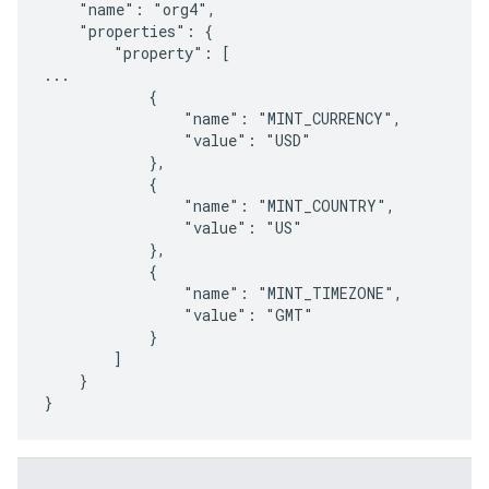
    "name": "org4",

    "properties": {

        "property": [

...

            {

                "name": "MINT_CURRENCY",

                "value": "USD"

            },

            {

                "name": "MINT_COUNTRY",

                "value": "US"

            },

            {

                "name": "MINT_TIMEZONE",

                "value": "GMT"

            }

        ]

    }

}