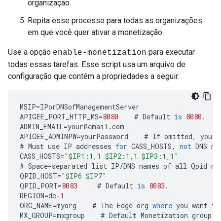
organização.
Repita esse processo para todas as organizações
em que você quer ativar a monetização.
Use a opção
para executar
enable-monetization
todas essas tarefas. Esse script usa um arquivo de
configuração que contém a propriedades a seguir:
MSIP
=
IPorDNSofManagementServer
APIGEE_PORT_HTTP_MS
=
8080
#
Default
is
8080
.
ADMIN_EMAIL
=
your
@
email
.
com
APIGEE_ADMINPW
=
yourPassword
#
If
omitted
,
you
a
#
Must
use
IP
addresses
for
CASS_HOSTS
,
not
DNS
na
CASS_HOSTS
=
"$IP1:1,1 $IP2:1,1 $IP3:1,1"
#
Space
-
separated
list
IP
/
DNS
names
of
all
Qpid
no
QPID_HOST
=
"$IP6 $IP7"
QPID_PORT
=
8083
#
Default
is
8083
.
REGION
=
dc
-
1
ORG_NAME
=
myorg
#
The
Edge
org
where
you
want
to
MX_GROUP
=
mxgroup
#
Default
Monetization
group
.