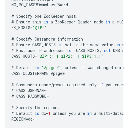
MO_PG_PASSWD
=
moUserPWord
#
Specify
one
ZooKeeper
host
.
#
Ensure
this
is
a
ZooKeeper
leader
node
in
a
mult
ZK_HOSTS
=
"$IP2"
#
Specify
Cassandra
information
.
#
Ensure
CASS_HOSTS
is
set
to
the
same
value
as
wh
#
Must
use
IP
addresses
for
CASS_HOSTS
,
not
DNS
na
CASS_HOSTS
=
"$IP1:1,1 $IP2:1,1 $IP3:1,1"
#
Default
is
"Apigee"
,
unless
it
was
changed
durin
CASS_CLUSTERNAME
=
Apigee
#
Cassandra
uname
/
pword
required
only
if
you
enabl
#
CASS_USERNAME
=
#
CASS_PASSWORD
=
#
Specify
the
region
.
#
Default
is
dc
-
1
unless
you
are
in
a
multi
-
datace
REGION
=
dc
-
1