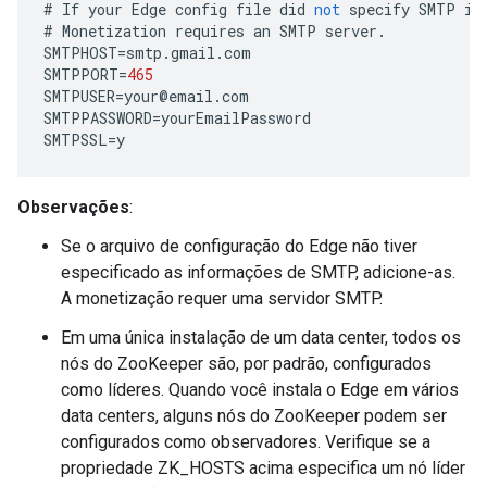
#
If
your
Edge
config
file
did
not
specify
SMTP
in
#
Monetization
requires
an
SMTP
server
.
SMTPHOST
=
smtp
.
gmail
.
com
SMTPPORT
=
465
SMTPUSER
=
your
@
email
.
com
SMTPPASSWORD
=
yourEmailPassword
SMTPSSL
=
y
Observações
:
Se o arquivo de configuração do Edge não tiver
especificado as informações de SMTP, adicione-as.
A monetização requer uma servidor SMTP.
Em uma única instalação de um data center, todos os
nós do ZooKeeper são, por padrão, configurados
como líderes. Quando você instala o Edge em vários
data centers, alguns nós do ZooKeeper podem ser
configurados como observadores. Verifique se a
propriedade ZK_HOSTS acima especifica um nó líder