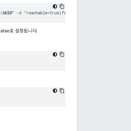
/
UUID
" -d "reachable=true|false"
false로 설정됩니다.