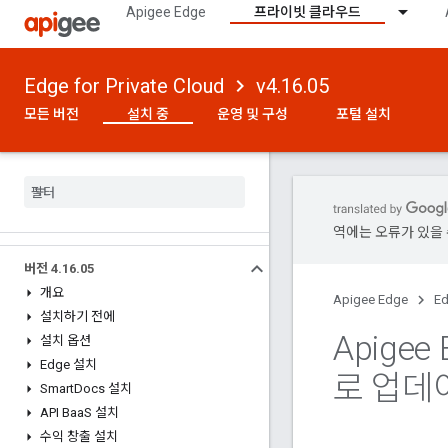
Apigee Edge
프라이빗 클라우드
Edge for Private Cloud
v4.16.05
모든 버전
설치 중
운영 및 구성
포털 설치
역에는 오류가 있을 
버전 4
.
16
.
05
개요
Apigee Edge
Ed
설치하기 전에
Apigee 
설치 옵션
Edge 설치
로 업데
Smart
Docs 설치
API Baa
S 설치
수익 창출 설치