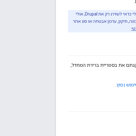
התהליך הזה מבצע שדרוג מלא של Drupal ואת תוכנת Apigee שנשלחת עם הפורטל. אולי כדאי לשדרג רק את Drupal, אולי
Dr. אם יש גרסה חדשה של Drupal, יכול להיות ש-Drupal השקת תכונה, תיקון, עדכון אבטחה או סוג אחר
.
נתם את בספריית ברירת המחדל,
.