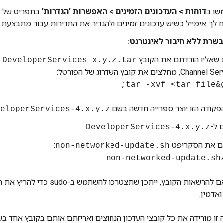
ו ב
דוחות > העדכונים הזמינים > האפשרות 'הגדרות'
בתפריט של לה
 לך אימייל כשיש עדכונים זמינים ולהגדיר את התדירות עבור מתבצעת ב
בשרת ללא חיבור לאינטרנט:
שאליו הורדתם את הקובץ
DeveloperServices_x.y.z.tar
C, מחלצים את קובץ השדרוג של הפורטל:
 הפקודה הזו יוצר ספרייה חדשה בשם
veloperServices-4.x.y.z
 ל-
DeveloperServices-4.x.y.z
ם את הסקריפט
:
non-networked-update.sh
> .
בהתאם להרשאות הקובץ, ייתכן שתצטרכו ל
אדמין.
 זו מורידה את כל קובצי העדכון הנחוצים ואריזתם אותם בקובץ אחד ב