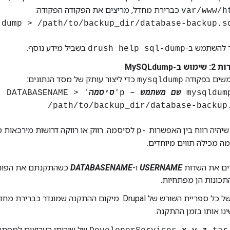
כברירת מחדל, מריצים את הפקודה הפקודה:
להשתמש ב-
בשביל מידע נוסף.
drush help sql-dump
 ב-MySQLdump
שים בפקודה
כדי ליצור עותק של מסד הנתונים:
mysqldump
mysqldum
שם משתמש
– p'
סיסמה
' DATABASENAME >
/path/to/backup_dir/database-backup
שיהיה רווח בין האפשרות
לסיסמה. רווק או רווקה דרושות מירכאות
-p
ה מכילה תווים מיוחדים.
ים את השדות
USERNAME
ו-
DATABASENAME
כשהתקנתם את הפורט
תכונות הן מפתחיות.
 השורש של Drupal. מיקום ההתקנה שמוגדר כברירת מחדל הוא
ינו אותו בזמן ההתקנה.
של שירותי הערוצים למפת