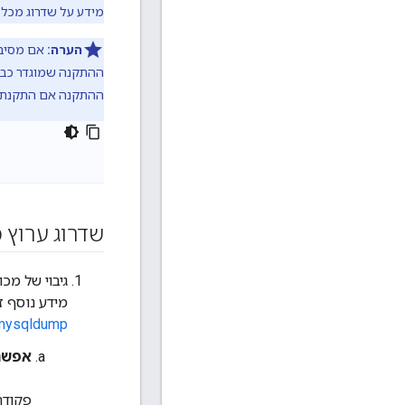
מידע על שדרוג מכל בגרס
הערה:
אם מסיב
ההתקנה שמוגדר כב
ההתקנה אם התקנת 
שדרוג ערוץ מפתחים של ee
גיבוי של מכונת l MySQL
מידע נוסף ז
mysqldump/
אפשרות 1: שימ
פקודת ush