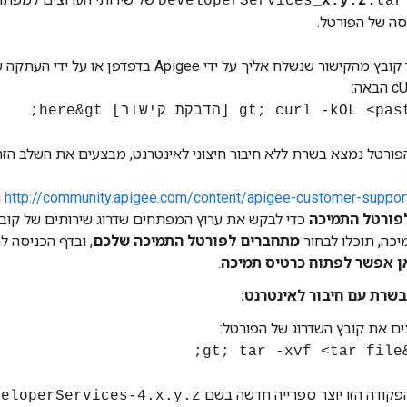
DeveloperServices_
x.y.z
.tar
ה של הפורטל.
תוכל להוריד קובץ מהקישור שנשלח אליך על ידי pigee
פורטל נמצא בשרת ללא חיבור חיצוני לאינטרנט, מבצעים את השלב הזה
http://community.apigee.com/content/apigee-customer-suppor
ו
פורטל התמיכה
כה, תוכלו לבחור
מתחברים לפורטל התמיכה שלכם
, ובדף הכניסה ל
ן אפשר לפתוח כרטיס תמיכה
.
בשרת עם חיבור לאינטרנט:
ם את קובץ השדרוג של הפורטל:
 הפקודה הזו יוצר ספרייה חדשה בשם
veloperServices-4.x.y.z