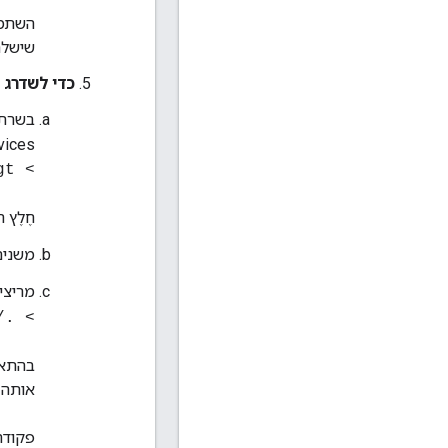
השתמש
שישלח
כדי לשדרג 
בשרת 
hannel Services
> tar -xvf <tar file&gt;
חֶלֶץ
משנים
מריצי
/non-networked-update.sh
אותה ו
פקודה