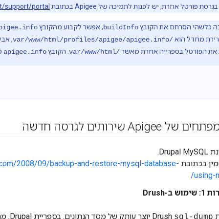
ת פורטל אחרת, יש לפנות לתמיכה של Apigee בכתובת
t/support/portal
ה כלשהי הסרתם את הקובץ
, אפשר לקבוע מהקובץ
pigee.info
buildInfo
רירת מחדל הוא
, אבל
/var/www/html/profiles/apigee/apigee.info
את הפורטל בספרייה אחרת מאשר
. הקובץ
מכ
apigee.info
/var/www/html
Apig שירותים לגרסה חדשה
Drupa.
מין בכתובת
f.com/2008/09/backup-and-restore-mysql-database-
using-
וש ב-Drush
Dr
יוצר עותק של מסד הנתונים. בספריית Drupal, מריצים את
sql-dump