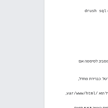
 מסביב לסיסמה אם
ל. כברירת מחדל,
,
/var/www/html
חים כאשר
x.y.z
תואם