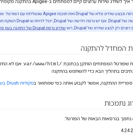
דרג שירות ערוצים קיים למפתחים ב-Apigee בהתקנה מקומית.
בגלל שיש גרסה חדשה של upal
שדרוג גרסת Drupal של התקנה בענן פרטי
רת המחדל להתקנה
יח שפורטל המפתחים הותקן בכתובת
. אם לא התק
/var/www/html
נתיבים בתהליך הבא כדי להשתמש בהתקנה
ספריית ההתקנה, אפשר לקבוע אותה כפי שמתואר ב
פקודות Drush בשימוש נפוץ
ג נתמכות
 נתמך בגרסאות הבאות של הפורטל: