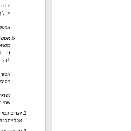
/var/www/html
> drush sql-dump > /path/to/backup_dir/database-backup.sql
אפשר 
אפשרות 2: שימוש
משתמ
p -u
.sql
אסור 
הסיסמ
מגדיר
שתי ה
יוצרים גיבוי של כל ספריית
אבל ייתכן ש
מורידים את