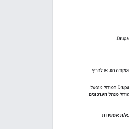
השתמש ב-sudo כדי להריץ את הפקודה הזו, או להריץ
כדי לקבל התראות על עדכונים של Drupal, צריך לוודא שמנהל העדכונים של Drupal המודול מופעל.
מודול
מנהל העדכונים
.
צא/ת אפשרות