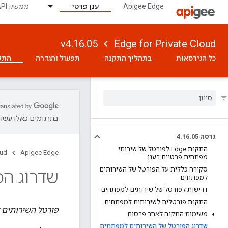
Apigee Edge
ענן פרטי
ממשק API לניטור
v4.16.05
Edge for Private Cloud
כל הגירסאות
בתהליך התקנה
תפעול והגדרה
התק
בתרגומים כאלו עשויו
גרסה 4
05
.
16
.
התקנת Edge לפורטל של שירותי
oud
Apigee Edge
מפתחים פרטיים בענן
סקירה כללית על הפורטל של השירותים
שדרוג הפ
למפתחים
דרישות לפורטל של שירותים למפתחים
התקנת פורטלים לשירותים למפתחים
פורטל השירותים למפ
משימות התקנה לאחר פרסום
שדרוג הפורטל של השירותים למפתחים