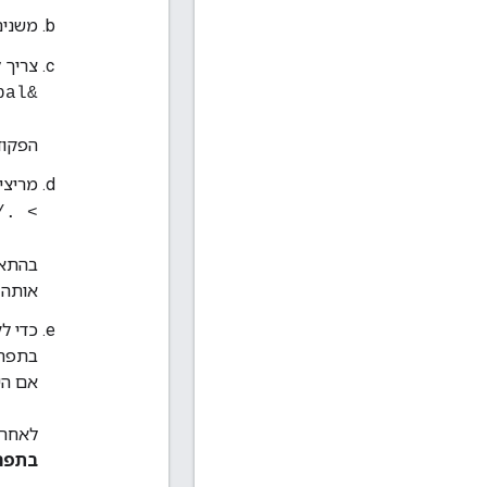
משנים
צריך להור
&gt; Drush dl drupal
הפקודה הזו יוצ
מריצי
./networked-update.sh
אותה ו
בתפריט Drupal, בוחר
אם הי
לאחר 
בתפרי