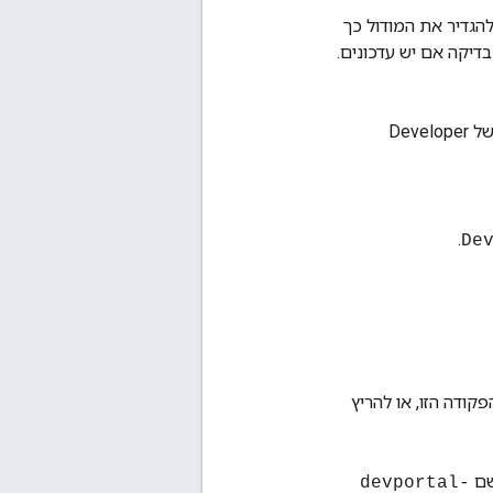
גדיר את המודול כך
דיקה אם יש עדכונים.
של Developer
.
De
השתמש ב-sudo כדי להריץ את הפקודה הזו, או להריץ
שם
devportal-