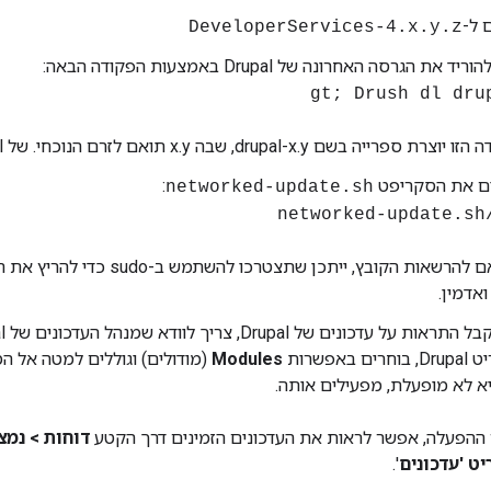
 ל-
DeveloperServices-4.x.y.z
יד את הגרסה האחרונה של Drupal באמצעות הפקודה הבאה:
רת ספרייה בשם drupal-x.y, שבה x.y תואם לזרם הנוכחי. של Drupal.
ם את הסקריפט
:
networked-update.sh
> 
בהתאם להרשאות הקובץ, ייתכן שתצטרכו ל
אדמין.
ים באפשרות
Modules
(מודולים) וגוללים למטה אל ה
א לא מופעלת, מפעילים אותה.
ההפעלה, אפשר לראות את העדכונים הזמינים דרך הקטע
דוחות > נמ
ט 'עדכונים
'.