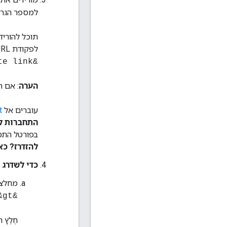
למספר הגרס
לפקודת cURL הבאה:
&gt; curl -kOL <paste link [הדבקת קישור] here&gt;
הערה
: אם ה
עוברים אל
t
התחברות ל
בפורטל התמי
להזדרז? כא
כדי לשדרג 
מחלצי
&gt; tar -xvf <tar file&gt;
חֶלֶץ