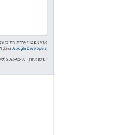
אלא אם צוין אחרת, התוכן של 
Google Developers‏
.‏ Java הוא סימן מסחרי רשום של חברת Oracle ו/או של השותפים העצמאיים שלה.
עדכון אחרון: 2026-02-03 (שעון UTC).
מידע על Apigee
We're part of Google
אירועים
שותפים
ספרים אלקטרוניים ותשדירי webcast