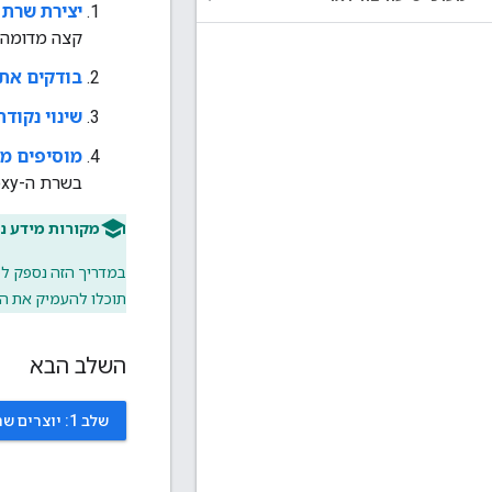
יצירת שרת proxy ל-API
קצה מדומה כ
בודקים את שרת ה
שינוי נקודת הקצה (nt
מוסיפים מד
בשרת ה-proxy.
מקורות מידע נ
במדריך הזה נספק לכם 
תוכלו להעמיק את 
השלב הבא
שלב 1: יוצרים שרת PROXY ל-API