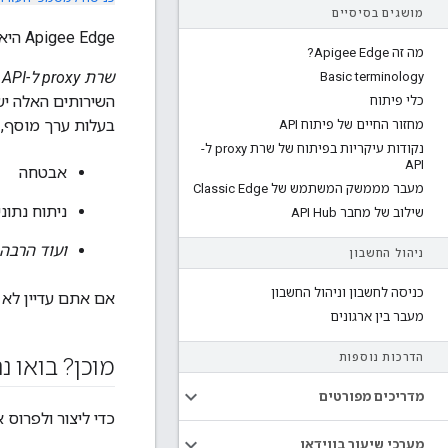
מושגים בסיסיים
Apigee Edge היא פלטפורמה לפיתוח ולניהול של
מה זה Apigee Edge?
שרת proxy ל-API
ה
Basic terminology
כלי פיתוח
בעלות ערך מוסף, 
מחזור החיים של פיתוח API
נקודות עיקריות בפיתוח של שרת proxy ל-
API
אבטחה
מעבר מממשק המשתמש של Classic Edge
ניתוח נתונ
שילוב של מחבר API Hub
ועוד הרבה 
ניהול החשבון
כניסה לחשבון וניהול החשבון
אם אתם עדיין לא 
מעבר בין ארגונים
הדרכות נוספות
מוכן? בואו נ
מדריכים מפורטים
כדי ליצור ולפרוס את שרת ה-roxy
מערכי שיעור בווידאו