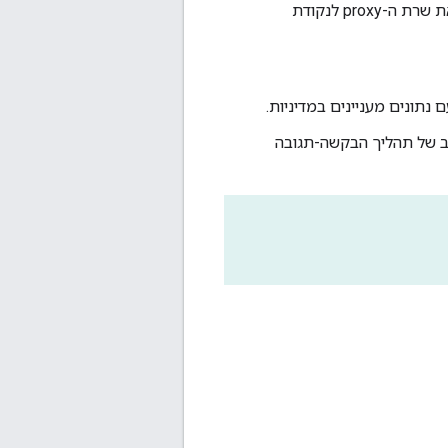
באמצעות ממשק המשתמש לניהול של Edge. תתחברו את שרת ה-proxy לנקודת
נתונים מעניינים במדיניות.
כללי המדיניות הם הלב של תהליך הבקשה-תגובה