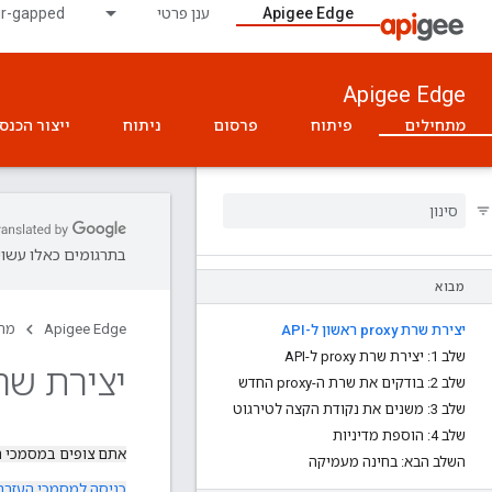
Apigee Edge
ענן פרטי
ir-gapped
Apigee Edge
מתחילים
פיתוח
פרסום
ניתוח
ייצור הכנס
בתרגומים כאלו עשויו
מבוא
Apigee Edge
מת
יצירת שרת proxy ראשון ל-API
שלב 1: יצירת שרת proxy ל-API
יצירת שרת proxy ראשון
שלב 2: בודקים את שרת ה-proxy החדש
שלב 3: משנים את נקודת הקצה לטירגוט
שלב 4: הוספת מדיניות
אתם צופים במסמכי 
השלב הבא: בחינה מעמיקה
כניסה למסמכי העזרה