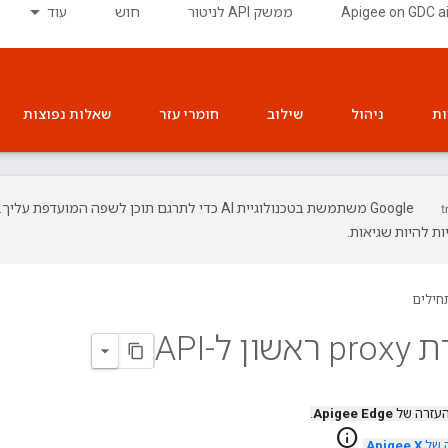
‫Apigee on GDC a
ממשק API לניטור
חוש
עוד
ות
ניהול
שילוב
חומרי עזר
שאלות נפוצות
‫Google משתמשת בטכנולוגיית AI כדי לתרגם תוכן לשפה המועדפת עליך.
ת להיות שגיאות.
חילים
 ל-API
העזרה של
Apigee Edge
.
info
 של
Apigee X
.