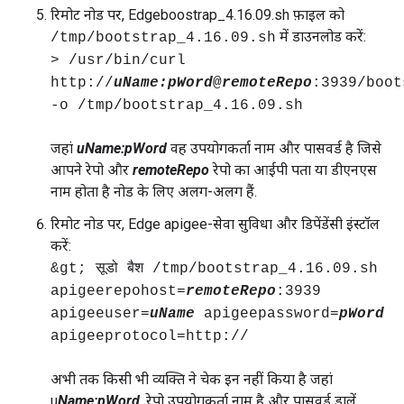
रिमोट नोड पर, Edgeboostrap_4.16.09.sh फ़ाइल को
में डाउनलोड करें:
/tmp/bootstrap_4.16.09.sh
> /usr/bin/curl
http://
uName:
pWord
@
remoteRepo
:3939/boot
-o /tmp/bootstrap_4.16.09.sh
जहां
uName:pWord
वह उपयोगकर्ता नाम और पासवर्ड है जिसे
आपने रेपो और
remoteRepo
रेपो का आईपी पता या डीएनएस
नाम होता है नोड के लिए अलग-अलग हैं.
रिमोट नोड पर, Edge apigee-सेवा सुविधा और डिपेंडेंसी इंस्टॉल
करें:
&gt; सूडो बैश /tmp/bootstrap_4.16.09.sh
apigeerepohost=
remoteRepo
:3939
apigeeuser=
uName
apigeepassword=
pWord
apigeeprotocol=http://
अभी तक किसी भी व्यक्ति ने चेक इन नहीं किया है जहां
u
Name
:pWord
, रेपो उपयोगकर्ता नाम है और पासवर्ड डालें.