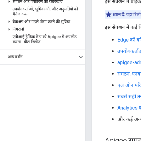
इस सेक्शन में प्राइ
संगठन और पर्यावरण का रखरखाव
उपयोगकर्ताओं
,
भूमिकाओं
,
और अनुमतियों को
मैनेज करना
ध्यान दें:
यहां रिली
बैकअप और पहले जैसा करने की सुविधा
इस सेक्शन में कई वि
निगरानी
एपीआई ट्रैफ़िक डेटा को Apigee में अपलोड
Edge को कॉन
करना - बीटा रिलीज़
उपयोगकर्ताओ
अन्य वर्शन
apigee-adm
संगठन, एनवा
एज ऑन परि
सबसे सही तर
Analytics क
और कई अन्
Apigee समु