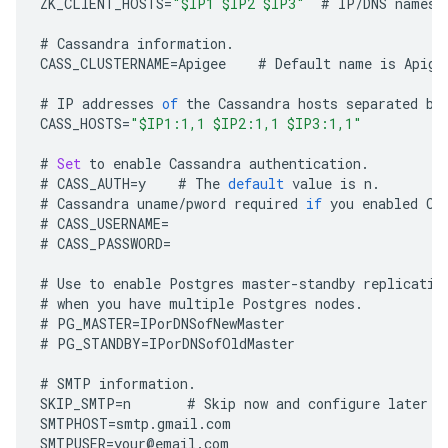
ZK_CLIENT_HOSTS
=
"$IP1 $IP2 $IP3"
#
IP
/
DNS
names
#
Cassandra
information
.
CASS_CLUSTERNAME
=
Apigee
#
Default
name
is
Apige
#
IP
addresses
of
the
Cassandra
hosts
separated
by
CASS_HOSTS
=
"$IP1:1,1 $IP2:1,1 $IP3:1,1"
#
Set
to
enable
Cassandra
authentication
.
#
CASS_AUTH
=
y
#
The
default
value
is
n
.
#
Cassandra
uname
/
pword
required
if
you
enabled
Ca
#
CASS_USERNAME
=
#
CASS_PASSWORD
=
#
Use
to
enable
Postgres
master
-
standby
replicatio
#
when
you
have
multiple
Postgres
nodes
.
#
PG_MASTER
=
IPorDNSofNewMaster
#
PG_STANDBY
=
IPorDNSofOldMaster
#
SMTP
information
.
SKIP_SMTP
=
n
#
Skip
now
and
configure
later
b
SMTPHOST
=
smtp
.
gmail
.
com
SMTPUSER
=
your
@
email
.
com