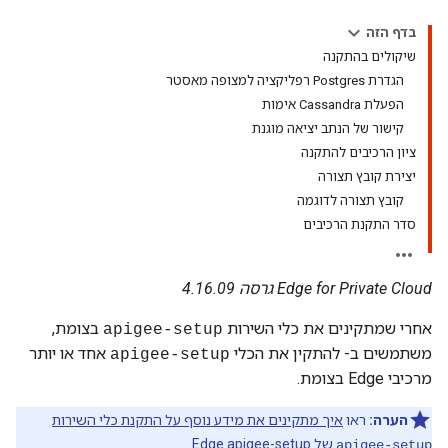
בדף הזה
שיקולים בהתקנה
הגדרת Postgres רפליקציה למצופה מאסטר
הפעלת Cassandra אימות
קישור של הנתב יציאה מוגנת
ציון הרכיבים להתקנה
יצירת קובץ תצורה
קובץ תצורה לדוגמה
סדר התקנת הרכיבים
Edge for Private Cloud גרסה 4.16.09
אחרי שמתקינים את כלי השירות
בצומת,
apigee-setup
משתמשים ב- להתקין את הכלי
אחד או יותר
apigee-setup
מרכיבי Edge בצומת.
הערה:
ראו
איך מתקינים את מידע נוסף על התקנת כלי השירות
של Edge apigee-setup
.
apigee-setup