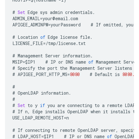
#
Set
Edge
sys
admin
credentials
.
ADMIN_EMAIL
=
your
@
email
.
com
APIGEE_ADMINPW
=
yourPassword
#
If
omitted
,
you
a
#
Location
of
Edge
license
file
.
LICENSE_FILE
=
/tmp/license.txt
#
Management
Server
information
.
MSIP
=
$IP1
#
IP
or
DNS
name
of
Management
Server
#
Specify
the
port
the
Management
Server
listens
o
#
APIGEE_PORT_HTTP_MS
=
8080
#
Default
is
8080.
#
#
OpenLDAP
information
.
#
#
Set
to
y
if
you
are
connecting
to
a
remote
LDAP
#
If
n
,
Edge
installs
OpenLDAP
when
it
installs
th
USE_LDAP_REMOTE_HOST
=
n
#
If
connecting
to
remote
OpenLDAP
server
,
specify
#
LDAP_HOST
=
$IP1
#
IP
or
DNS
name
of
OpenLDAP