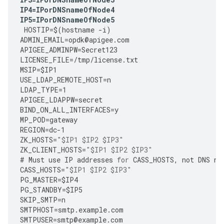
IP4
=
IPorDNSnameOfNode4
IP5
=
IPorDNSnameOfNode5
HOSTIP
=
$
(
hostname
-
i
)
ADMIN_EMAIL
=
opdk
@
apigee
.
com
APIGEE_ADMINPW
=
Secret123
LICENSE_FILE
=
/tmp/license.txt 
MSIP
=
$IP1
USE_LDAP_REMOTE_HOST
=
n
LDAP_TYPE
=
1
APIGEE_LDAPPW
=
secret
BIND_ON_ALL_INTERFACES
=
y
MP_POD
=
gateway
REGION
=
dc
-
1
ZK_HOSTS
=
"$IP1 $IP2 $IP3"
ZK_CLIENT_HOSTS
=
"$IP1 $IP2 $IP3"
#
Must
use
IP
addresses
for
CASS_HOSTS
,
not
DNS
na
CASS_HOSTS
=
"$IP1 $IP2 $IP3"
PG_MASTER
=
$IP4
PG_STANDBY
=
$IP5
SKIP_SMTP
=
n
SMTPHOST
=
smtp
.
example
.
com
SMTPUSER
=
smtp
@
example
.
com