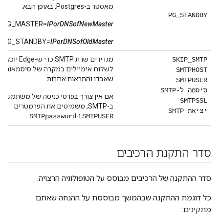
מאסטר ב-Postgres, באופן הבא:
PG_STANDBY
PG_MASTER=
IPorDNSofNewMaster
PG_STANDBY=
IPorDNSofOldMaster
מגדירים שרת SMTP כדי ש-Edge יוכל
SKIP_SMTP
לשלוח אימיילים במקרה של סיסמאות
SMTPHOST
שאבדו והתראות אחרות.
SMTPUSER
סיסמה ל-SMTP
אם אין צורך בפרטי כניסה של משתמש
SMTPSSL
ב-SMTP, משמיטים את הפרמטרים
יציאת SMTP
ו-
.
SMTPpassword
SMTPUSER
סדר התקנת הרכיבים
סדר ההתקנה של הרכיבים מבוסס על הטופולוגיה הרצויה.
כל דוגמת ההתקנה שבהמשך מבוססת על ההנחה שאתם
מתקינים: