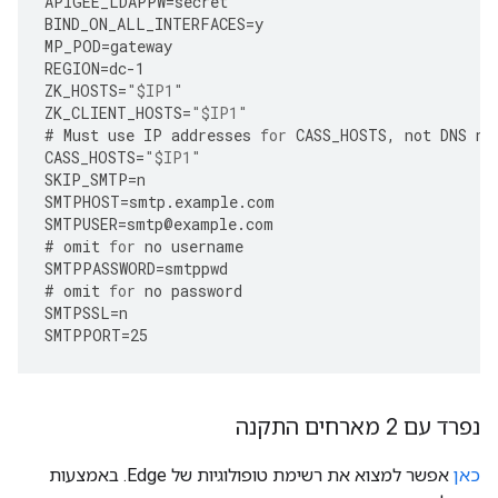
APIGEE_LDAPPW
=
secret
BIND_ON_ALL_INTERFACES
=
y
MP_POD
=
gateway
REGION
=
dc
-
1
ZK_HOSTS
=
"$IP1"
ZK_CLIENT_HOSTS
=
"$IP1"
#
Must
use
IP
addresses
for
CASS_HOSTS
,
not
DNS
na
CASS_HOSTS
=
"$IP1"
SKIP_SMTP
=
n
SMTPHOST
=
smtp
.
example
.
com
SMTPUSER
=
smtp
@
example
.
com
#
omit
for
no
username
SMTPPASSWORD
=
smtppwd
#
omit
for
no
password
SMTPSSL
=
n
SMTPPORT
=
25
נפרד עם 2 מארחים התקנה
כאן
אפשר למצוא את רשימת טופולוגיות של Edge. באמצעות