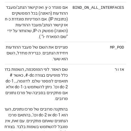
אם מוגדר כ-y. ואז קישור הנתב/מעבד
BIND_ON_ALL_INTERFACES
ההודעות (האזנה) בכל הממשקים
(כתובות IP). אם המדיניות מוגדרת כ-n,
אז קישור הנתב/מעבד ההודעות
(האזנה) ממשק ה-IP, שהוחזר על ידי
"שם המארח -i" ).
מציינים את השם של מעבד ההודעות
MP_POD
ויחידת הנתבים. כברירת מחדל, השם
הוא שער.
שם האזור. לפי המוסכמה, השמות בדרך
אזור
כלל מופיעים בצורה dc-#, כאשר #
תואמים למספר שלם. לדוגמה, dc-1 ,
dc-2 וכו'. ניתן להשתמש ב-dc-1 אלא
אם מתקינים בסביבה של מרכז נתונים
מרובים.
בהתקנה מרובים של מרכז נתונים, הערך
הוא dc-1 או dc-2 וכו', בהתאם מרכז
הנתונים שאתם מתקינים. עם זאת, אינך
מוגבל להשתמש בשמות בלבד. בצורת