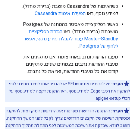
כשהאימות של Cassandra מושבת (ברירת מחדל).
למידע נוסף, ראו
הפעלת אימות Cassandra
.
כאשר רפליקציית מאסטר בהמתנה של Postgres
מושבתת (ברירת מחדל). ראו
הגדרת רפליקציית
Master-Standby עבור לקבלת מידע נוסף, אפשר
ללחוץ על Postgres
.
מעבד הודעות ונתב באותו צומת. אם מתקינים את
מעבדי ההודעות נתבים בצמתים שונים, מתקינים
קודם את כל מעבדי ההודעות, ואז את כל נתבים.
הערה:
יש להשבית את SELinux או להגדיר אותו למצב מתירני לפני
להתקין את רכיבי Edge. למידע נוסף, ראו
התקנת הקצה למידע נוסף על
הכלי apigee-setup
.
הערה:
ההתקנה הדרישות
מפרטות את הדרישות המוקדמות להתקנה
ומספקת רשימה של הקבצים הדרושים צריך לקבל לפני המשך ההתקנה.
חשוב לוודא שבדקת את רשימת המשימות לפני התחלת תהליך ההתקנה.