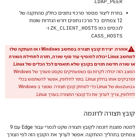
.
LDAP_PEER
בחרת ליצור מספר מרכזי נתונים כחלק מהתקנה של
12 צמתים. כל מרכז נתונים דורש הגדרות שונות
לנכסים כמו
ו-
ZK_CLIENT_HOSTS
.
CASS_HOSTS
אזהרה:
יצירת קובץ תצורה במחשב Windows ו אז העתקה שלו
למחשב Linux יכולה להוסיף עוד סוף שורה, חזרה לתחילת השורה
או שורה חדשה תווים בקובץ שלא תואמים לכל הכלים של Linux.
המצב הזה יכולה לקרות גם כשמעתיקים טקסט מעורך של Windows
ומדביקים אותו בחלון Linux. בתור לחלופין, אפשר להשתמש בכלי
של Linux כדי למחוק קובץ תצורה. שנוצר ב-Windows.
dos2unix
לחלופין, צריך לערוך את כל קובצי התצורה בעורך Linux.
קובץ תצורה לדוגמה
למטה מוצגת דוגמה לקובץ תצורה שקט לגמרי עבור Edge עם 9
צמתים בתהליך ההתקנה. אפשר לערוך את הקובץ הזה לפי הצורך