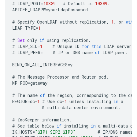
#
LDAP_PORT
=
10389
#
Default
is
10389.
APIGEE_LDAPPW
=
yourLdapPassword
#
Specify
OpenLDAP
without
replication
,
1
,
or
with
LDAP_TYPE
=
1
#
Set
only
if
using
replication
.
#
LDAP_SID
=
1
#
Unique
ID
for
this
LDAP
server
.
#
LDAP_PEER
=
#
IP
or
DNS
name
of
LDAP
peer
.
BIND_ON_ALL_INTERFACES
=
y
#
The
Message
Processor
and
Router
pod
.
MP_POD
=
gateway
#
The
name
of
the
region
,
corresponding
to
the
dat
REGION
=
dc
-
1
#
Use
dc
-
1
unless
installing
in
a
#
multi
-
data
center
environment
.
#
ZooKeeper
information
.
#
See
table
below
if
installing
in
a
multi
-
data
ce
ZK_HOSTS
=
"$IP1 $IP2 $IP3"
#
IP
/
DNS
names