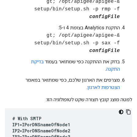
&gt; /opt/apigee/apigee-
setup/bin/setup.sh -p rmp -f
configFile
התקנת Analytics בצומת 4 ו-5:
&gt; /opt/apigee/apigee-
setup/bin/setup.sh -p sax -f
configFile
בדוק את ההתקנה כפי שמתואר בעמוד
בדיקת
התקנה
.
מצרפים את הארגון שלכם, כפי שמתואר במאמר
הצטרפות לארגון
.
למטה מוצג קובץ תצורה שקט לטופולוגיה הזו:
#
With
SMTP
IP1
=
IPorDNSnameOfNode1
IP2
=
IPorDNSnameOfNode2
IP3
=
IPorDNSnameOfNode3