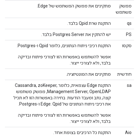
ממשק
מתקינים את ממשק המשתמש של Edge.
משתמש
qs
התקנת שרת Qpid בלבד.
PS
יש להתקין את Postgres Server בלבד.
סקסו
התקנת רכיבי ניתוח הנתונים, כלומר Qpid ו-Postgres.
אפשר להשתמש באפשרות הזו לצורכי פיתוח ובדיקה
בלבד, ולא לצורכי ייצור.
חודשית
מתקינים את המונטיזציה.
sa
התקנת Edge עצמאית, כלומר Cassandra, zoKeeper,
Management Server, OpenLDAP, ממשק משתמש
קצה, נתב ומעבד הודעות. בחירה באפשרות הזו לא תכיל
את רכיבי ניתוח הנתונים של Edge: Qpid ו-Postgres.
אפשר להשתמש באפשרות הזו לצורכי פיתוח ובדיקה
בלבד, ולא לצורכי ייצור.
Aio
התקנת כל הרכיבים בצומת אחד.