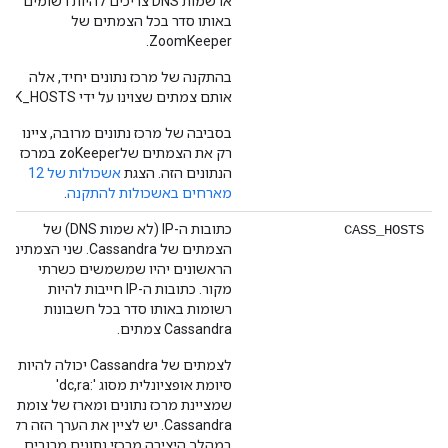
או שמות DNS צריכים להיות רשומים
באותו סדר בכל הצמתים של
ZoomKeeper.
בהתקנה של מרכז נתונים יחיד, אלה
אותם צמתים שצוינו על ידי ZK_HOSTS
בסביבה של מרכז נתונים מרובה, ציינו
רק את הצמתים שלzoKeeper במרכז
הנתונים הזה. הצגת
אשכולות של 12
מארחים באשכולות להתקנה
.
כתובות ה-IP (לא שמות DNS) של
CASS_HOSTS
הצמתים של Cassandra. שני הצמתים
הראשונים יהיו שמשמשים כשרתי
מקור. כתובות ה-IP חייבות להיות
רשומות באותו סדר בכל חשבונות
Cassandra צמתים.
לצמתים של Cassandra יכולה להיות
סיומת אופציונלית מסוג ':dc,ra'
שמציינת מרכז נתונים ומארז של צומת
Cassandra. יש לציין את הערך הזה רק
במהלך היצירה מרכזי נתונים מרובים,