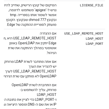
המיקום של קובץ הרישיון, שחייב להיות
LICENSE_FILE
נגיש ל-'apigee' משתמש. לדוגמה,
אפשר לשמור אותו בספרייה .tmp
ובקובץ chmod 777 שבקובץ. הקובץ
מועתק לספריית ההתקנה של Edge.
אם ההגדרה
USE_LDAP_REMOTE_HOST
USE_LDAP_REMOTE_HOST היא n,
LDAP_HOST
Edge יתקין את OpenLDAP באופן
LDAP_PORT
אוטומטי במהלך ההתקנה את שרת
הניהול.
אם אתה מתחבר לשרת LDAP מרוחק,
יש להגדיר את הערך
USE_LDAP_REMOTE_HOST לערך y.
OpenLDAP לא מותקן עם שרת הניהול.
אם התחברת לשרת OpenLDAP
מרוחק, עליך להשתמש ב-
LDAP_HOST
ו-LDAP_PORT כדי לציין את כתובת ה-
IP או את שם ה-DNS ומספר היציאה של