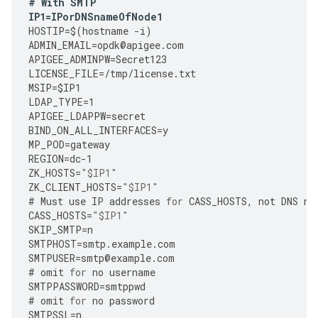
#
With
SMTP
IP1
=
IPorDNSnameOfNode1
HOSTIP
=
$
(
hostname
-
i
)
ADMIN_EMAIL
=
opdk
@
apigee
.
com
APIGEE_ADMINPW
=
Secret123
LICENSE_FILE
=
/tmp/license.txt
MSIP
=
$IP1
LDAP_TYPE
=
1
APIGEE_LDAPPW
=
secret
BIND_ON_ALL_INTERFACES
=
y
MP_POD
=
gateway
REGION
=
dc
-
1
ZK_HOSTS
=
"$IP1"
ZK_CLIENT_HOSTS
=
"$IP1"
#
Must
use
IP
addresses
for
CASS_HOSTS
,
not
DNS
na
CASS_HOSTS
=
"$IP1"
SKIP_SMTP
=
n
SMTPHOST
=
smtp
.
example
.
com
SMTPUSER
=
smtp
@
example
.
com
#
omit
for
no
username
SMTPPASSWORD
=
smtppwd
#
omit
for
no
password
SMTPSSL
=
n