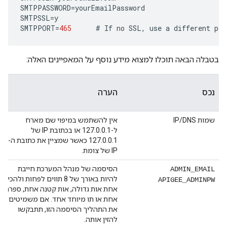
SMTPPASSWORD
=
yourEmailPassword
SMTPSSL
=
y
SMTPPORT
=
465
#
If
no
SSL
,
use
a
different
por
בטבלה הבאה תוכלו למצוא מידע נוסף על המאפיינים האלה:
נכס
הערה
שמות IP/DNS
אין להשתמש במיפוי שם מארח
ל-127.0.0.1 או בכתובת IP של
127.0.0.1 כאשר שמציין את כתובת ה-
IP של צומת.
הסיסמה של מנהל המערכת חייבת
ADMIN_EMAIL
להיות באורך של 8 תווים לפחות ולהכיל
APIGEE_ADMINPW
אחת אות גדולה, אות קטנה אחת, ספרה
אחת או תו מיוחד אחד. אם משמיטים
את התהליך הסיסמה הזו, תתבקשו
להזין אותה.