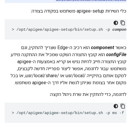
כלי השירות apigee-setup משתמש בפקודה בצורה:
>
/opt/apigee/apigee-setup/bin/setup.sh -p 
componen
כאשר
component
הוא רכיב ה-Edge שצריך להתקין, וגם
configFile
הוא קובץ התצורה השקט שמכיל את ההתקנה מידע.
קובץ התצורה חייב להיות נגיש או קריא באמצעות ה-apigee
משתמש. עבור לדוגמה, אפשר ליצור ספרייה חדשה לקבצים,
למקם אותם בתיקייה /usr/local או /usr/local/share, או בכל
מקום אחר בצומת שניתן לגשת אליו דרך ה-apigee משתמש.
לדוגמה, כדי להתקין את שרת ניהול הקצה:
>
/opt/apigee/apigee-setup/bin/setup.sh -p ms -f /u