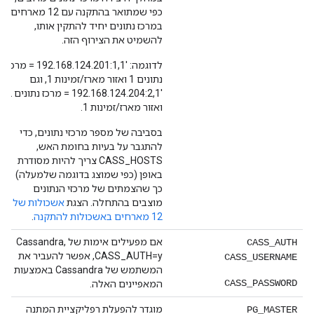
כפי שמתואר בהתקנה עם 12 מארחים.
במרכז נתונים יחיד להתקין אותו,
להשמיט את הצירוף הזה.
לדוגמה: '192.168.124.201:1,1 = מרכז
נתונים 1 ואזור מארז/זמינות 1, וגם
'192.168.124.204:2,1 = מרכז נתונים 2
ואזור מארז/זמינות 1.
בסביבה של מספר מרכזי נתונים, כדי
להתגבר על בעיות בחומת האש,
CASS_HOSTS צריך להיות מסודרת
באופן (כפי שמוצג בדוגמה שלמעלה)
כך שהצמתים של מרכזי הנתונים
מוצבים בהתחלה. הצגת
אשכולות של
12 מארחים באשכולות להתקנה
.
אם מפעילים אימות של Cassandra,
CASS_AUTH
CASS_AUTH=y, אפשר להעביר את
CASS_USERNAME
המשתמש של Cassandra באמצעות
CASS_PASSWORD
המאפיינים האלה.
מוגדר להפעלת רפליקציית המתנה
PG_MASTER