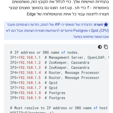
בהגדרות האישיות שלך. כדי לכלול את הקובץ הזה, משתמשים
באפשרות
כדי
. הוצגו גם בהמשך מוצגים קובצי
setup.sh
-f
תצורה לדוגמה עבור כל אחת מהטופולוגיה של Edge.
הערה:
ההגדרה של משתני ה-IP# של הנתב, הודעה הצמתים מעבד
(CPU), Qpid ו-Postgres מיועדים להמחשת תצורת הצומת; אבל הם לא
שבו נעשה שימוש בפועל.
#
IP
address
or
DNS
name
of
nodes
.
IP1
=
192.168.1.1
#
Management
Server
,
OpenLDAP
,
UI
IP2
=
192.168.1.2
#
ZooKeeper
,
Cassandra
IP3
=
192.168.1.3
#
ZooKeeper
,
Cassandra
IP4
=
192.168.1.4
#
Router
,
Message
Processor
IP5
=
192.168.1.5
#
Router
,
Message
Processor
IP6
=
192.168.1.6
#
Qpid
IP7
=
192.168.1.7
#
Qpid
IP8
=
192.168.1.8
#
Postgres
IP9
=
192.168.1.9
#
Postgres
#
Must
resolve
to
IP
address
or
DNS
name
of
host
-
HOSTIP
=
$
(
hostname
-
i
)